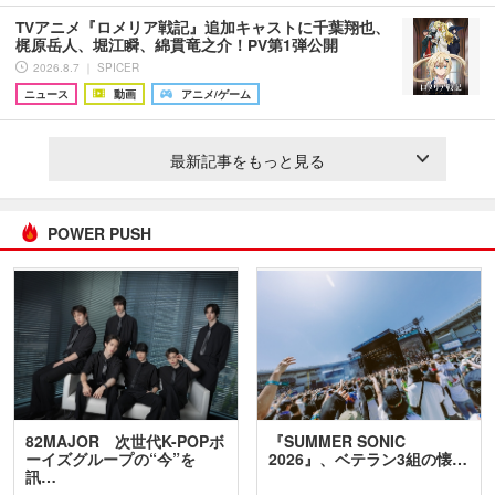
TVアニメ『ロメリア戦記』追加キャストに千葉翔也、
梶原岳人、堀江瞬、綿貫竜之介！PV第1弾公開
2026.8.7 ｜ SPICER
ニュース
動画
アニメ/ゲーム
最新記事をもっと見る
POWER PUSH
82MAJOR 次世代K-POPボ
『SUMMER SONIC
ーイズグループの“今”を
2026』、ベテラン3組の懐…
訊…