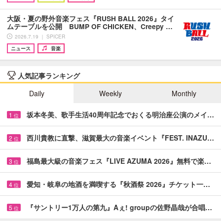
大阪・夏の野外音楽フェス『RUSH BALL 2026』タイ
ムテーブルを公開 BUMP OF CHICKEN、Creepy …
2026.7.19 ｜ SPICER
ニュース
音楽
人気記事ランキング
Daily
Weekly
Monthly
坂本冬美、歌手生活40周年記念でおくる明治座公演のメイ…
1
位
西川貴教に直撃、滋賀最大の音楽イベント『FEST. INAZU…
2
位
福島最大級の音楽フェス『LIVE AZUMA 2026』無料で楽…
3
位
愛知・岐阜の地酒を満喫する『秋酒祭 2026』チケット一…
4
位
『サントリー1万人の第九』Aぇ! groupの佐野晶哉が合唱…
5
位