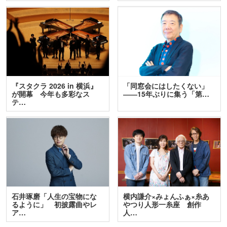
『スタクラ 2026 in 横浜』
「同窓会にはしたくない」
が開幕 今年も多彩なス
――15年ぶりに集う「第…
テ…
石井琢磨「人生の宝物にな
横内謙介×みょんふぁ×糸あ
るように」 初披露曲やレ
やつり人形一糸座 創作
ア…
人…