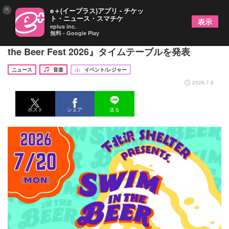
×
e＋(イープラス)アプリ - チケッ
ト・ニュース・スマチケ
表示
eplus inc.
無料 - Google Play
下北沢の“クラフトビールと音楽の祭典”『Swim in
the Beer Fest 2026』タイムテーブルを発表
ニュース
音楽
イベント/レジャー
2026.7.8
ポスト
シェア
送る