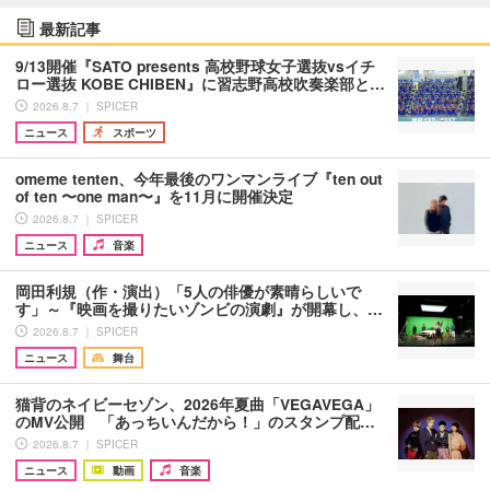
最新記事
9/13開催『SATO presents 高校野球女子選抜vsイチ
ロー選抜 KOBE CHIBEN』に習志野高校吹奏楽部と…
2026.8.7 ｜ SPICER
ニュース
スポーツ
omeme tenten、今年最後のワンマンライブ『ten out
of ten 〜one man〜』を11月に開催決定
2026.8.7 ｜ SPICER
ニュース
音楽
岡田利規（作・演出）「5人の俳優が素晴らしいで
す」～『映画を撮りたいゾンビの演劇』が開幕し、…
2026.8.7 ｜ SPICER
ニュース
舞台
猫背のネイビーセゾン、2026年夏曲「VEGAVEGA」
のMV公開 「あっちいんだから！」のスタンプ配…
2026.8.7 ｜ SPICER
ニュース
動画
音楽