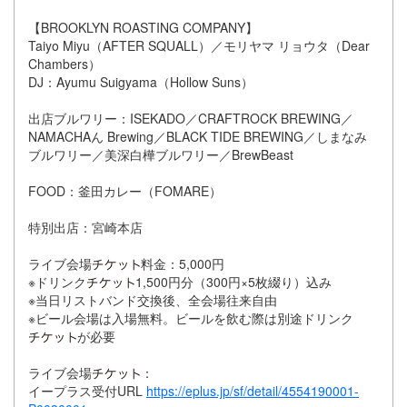
【BROOKLYN ROASTING COMPANY】
Taiyo Miyu（AFTER SQUALL）／モリヤマ リョウタ（Dear
Chambers）
DJ：Ayumu Suigyama（Hollow Suns）
出店ブルワリー：ISEKADO／CRAFTROCK BREWING／
NAMACHAん Brewing／BLACK TIDE BREWING／しまなみ
ブルワリー／美深白樺ブルワリー／BrewBeast
FOOD：釜田カレー（FOMARE）
特別出店：宮崎本店
ライブ会場
料金：5,000円
※ドリンク
1,500円分（300円×5枚綴り）込み
※当日リストバンド交換後、全会場往来自由
※ビール会場は入場無料。ビールを飲む際は別途ドリンク
が必要
ライブ会場
：
イープラス受付URL
https://eplus.jp/sf/detail/4554190001-