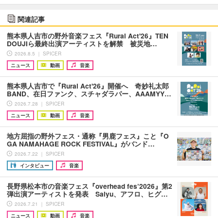
関連記事
熊本県人吉市の野外音楽フェス『Rural Act'26』TEN
DOUJIら最終出演アーティストを解禁 被災地…
2026.8.5 ｜ SPICER
ニュース
動画
音楽
熊本県人吉市で『Rural Act'26』開催へ 奇妙礼太郎
BAND、在日ファンク、スチャダラパー、AAAMYY…
2026.7.28 ｜ SPICER
ニュース
動画
音楽
地方屈指の野外フェス・通称『男鹿フェス』こと『O
GA NAMAHAGE ROCK FESTIVAL』がバンド…
2026.7.22 ｜ SPICER
インタビュー
音楽
長野県松本市の音楽フェス『overhead fes’2026』第2
弾出演アーティストを発表 Salyu、アフロ、ヒグ…
2026.7.21 ｜ SPICER
ニュース
動画
音楽