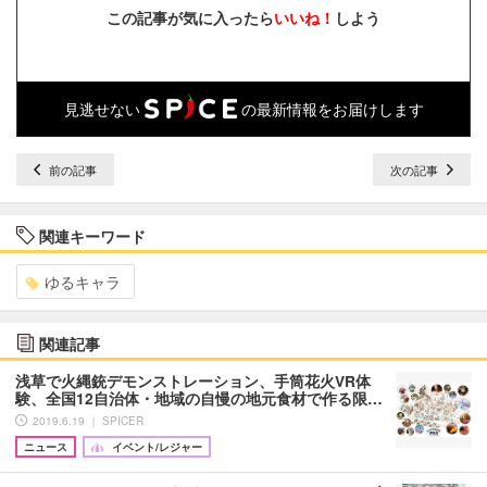
この記事が気に入ったら
いいね！
しよう
見逃せない
の最新情報をお届けします
前の記事
次の記事
関連キーワード
ゆるキャラ
関連記事
浅草で火縄銃デモンストレーション、手筒花火VR体
験、全国12自治体・地域の自慢の地元食材で作る限…
2019.6.19 ｜ SPICER
ニュース
イベント/レジャー