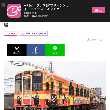
×
e＋(イープラス)アプリ - チケッ
ト・ニュース・スマチケ
表示
eplus inc.
無料 - Google Play
「くまモン列車」快走中！全国初の記念入場券も登
場
ニュース
イベント/レジャー
2016.1.22
ポスト
シェア
送る