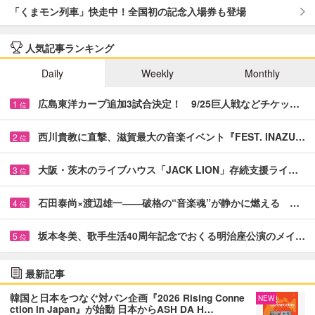
「くまモン列車」快走中！全国初の記念入場券も登場
人気記事ランキング
Daily
Weekly
Monthly
広島東洋カープ追加3試合決定！ 9/25巨人戦などチケッ…
1
位
西川貴教に直撃、滋賀最大の音楽イベント『FEST. INAZU…
2
位
大阪・茨木のライブハウス「JACK LION」存続支援ライ…
3
位
石田泰尚×渡辺雄一――破格の“音楽魂”が静かに燃える …
4
位
坂本冬美、歌手生活40周年記念でおくる明治座公演のメイ…
5
位
最新記事
韓国と日本をつなぐ対バン企画『2026 Rising Conne
NEW
ction in Japan』が始動 日本からASH DA H…