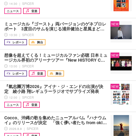
14:30 ｜ SPICER
ニュース
音楽
ミュージカル『ゴースト』両バージョンのゲネプロレ
NEW
ポート 3度目のサムを演じる浦井健治と星風まど…
13:30 ｜ SPICER
レポート
舞台
想像を超えてくる！ミュージカルファン必聴 日本ミュ
NEW
ージカル界初のアリーナツアー『New HISTORY C…
13:00 ｜ SPICER
レポート
音楽
舞台
『氣志團万博2026』アイナ・ジ・エンドの出演が決
NEW
定 綾小路 翔レギュラーラジオでサプライズ発表
12:00 ｜ SPICER
ニュース
音楽
Cocco、沖縄の歌を集めたニューアルバム『ハナウム
イ』のリリースが決定 「強く儚い者たち from oki…
2026.8.8 ｜ SPICER
ニュース
音楽