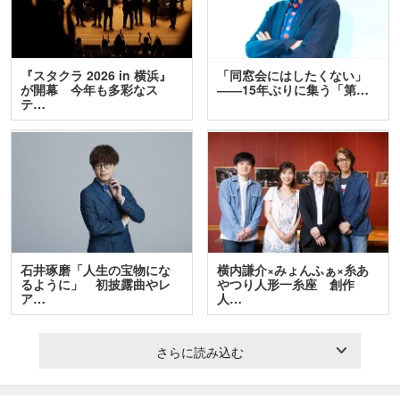
『スタクラ 2026 in 横浜』
「同窓会にはしたくない」
が開幕 今年も多彩なス
――15年ぶりに集う「第…
テ…
石井琢磨「人生の宝物にな
横内謙介×みょんふぁ×糸あ
るように」 初披露曲やレ
やつり人形一糸座 創作
ア…
人…
さらに読み込む