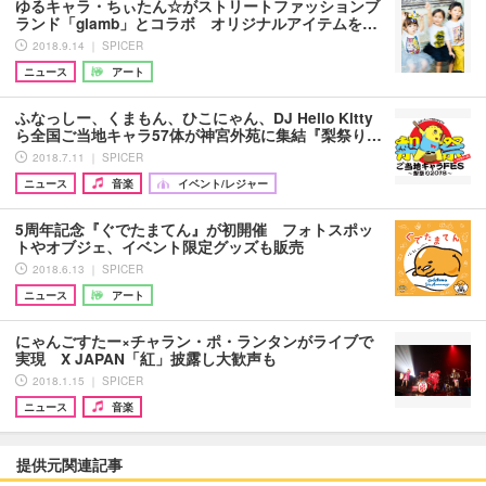
ゆるキャラ・ちぃたん☆がストリートファッションブ
ランド「glamb」とコラボ オリジナルアイテムを…
2018.9.14 ｜ SPICER
ニュース
アート
ふなっしー、くまもん、ひこにゃん、DJ Hello Kitty
ら全国ご当地キャラ57体が神宮外苑に集結『梨祭り…
2018.7.11 ｜ SPICER
ニュース
音楽
イベント/レジャー
5周年記念『ぐでたまてん』が初開催 フォトスポッ
トやオブジェ、イベント限定グッズも販売
2018.6.13 ｜ SPICER
ニュース
アート
にゃんごすたー×チャラン・ポ・ランタンがライブで
実現 X JAPAN「紅」披露し大歓声も
2018.1.15 ｜ SPICER
ニュース
音楽
提供元関連記事