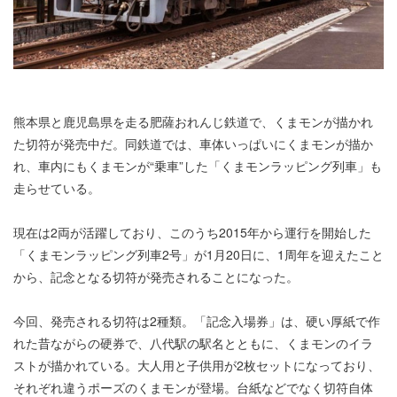
熊本県と鹿児島県を走る肥薩おれんじ鉄道で、くまモンが描かれ
た切符が発売中だ。同鉄道では、車体いっぱいにくまモンが描か
れ、車内にもくまモンが“乗車”した「くまモンラッピング列車」も
走らせている。
現在は2両が活躍しており、このうち2015年から運行を開始した
「くまモンラッピング列車2号」が1月20日に、1周年を迎えたこと
から、記念となる切符が発売されることになった。
今回、発売される切符は2種類。「記念入場券」は、硬い厚紙で作
れた昔ながらの硬券で、八代駅の駅名とともに、くまモンのイラ
ストが描かれている。大人用と子供用が2枚セットになっており、
それぞれ違うポーズのくまモンが登場。台紙などでなく切符自体