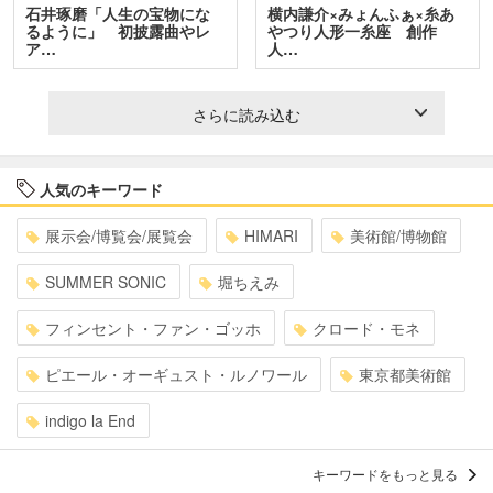
石井琢磨「人生の宝物にな
横内謙介×みょんふぁ×糸あ
るように」 初披露曲やレ
やつり人形一糸座 創作
ア…
人…
さらに読み込む
人気のキーワード
展示会/博覧会/展覧会
HIMARI
美術館/博物館
SUMMER SONIC
堀ちえみ
フィンセント・ファン・ゴッホ
クロード・モネ
ピエール・オーギュスト・ルノワール
東京都美術館
indigo la End
キーワードをもっと見る