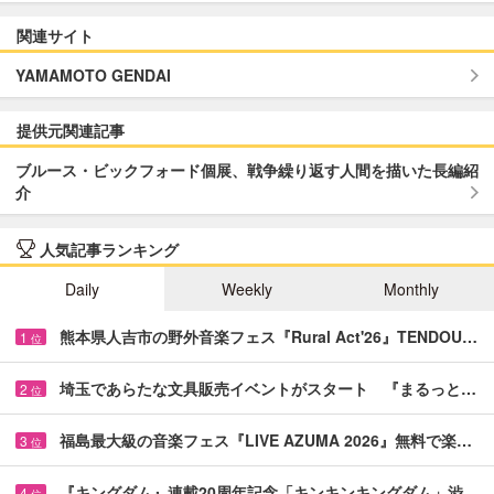
関連サイト
YAMAMOTO GENDAI
提供元関連記事
ブルース・ビックフォード個展、戦争繰り返す人間を描いた長編紹
介
人気記事ランキング
Daily
Weekly
Monthly
熊本県人吉市の野外音楽フェス『Rural Act'26』TENDOU…
1
位
埼玉であらたな文具販売イベントがスタート 『まるっと…
2
位
福島最大級の音楽フェス『LIVE AZUMA 2026』無料で楽…
3
位
『キングダム』連載20周年記念「キンキンキングダム」渋…
4