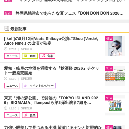
位
静岡県焼津市であらたな夏フェス『BON BON BON 2026…
5
位
最新記事
[ kei ]の8月12日Veats Shibuya公演にShou (Verde/,
NEW
Alice Nine.) の出演が決定
12:31 ｜ SPICER
ニュース
動画
音楽
愛知・岐阜の地酒を満喫する『秋酒祭 2026』チケッ
NEW
ト一般発売開始
12:00 ｜ SPICER
ニュース
イベント/レジャー
東京「海の森公園」で開催の『TOKYO ISLAND 202
NEW
6』BIGMAMA、flumpoolら第3弾出演者7組を…
12:00 ｜ SPICER
ニュース
音楽
力強い眼差しで見つめる小瀧 望演じるヤンと対照的な
NEW