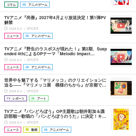
コラム
アニメ/ゲーム
TVアニメ『尚善』2027年4月より放送決定！第1弾PV
解禁
2026.8.5 ｜ SPICER
ニュース
アニメ/ゲーム
TVアニメ『野生のラスボスが現れた！』第2期、Susp
ended 4thによるOPテーマ「Melodic Impact…
2026.8.4 ｜ SPICER
ニュース
アニメ/ゲーム
世界中を魅了する「マリメッコ」のクリエイションに
迫る――『マリメッコ展 模様のちから』が京都で…
2026.8.4 ｜ SPICER
レポート
アート
TVアニメ『パンどろぼう』OP主題歌は朝井彩加＆諏
訪部順一歌唱の「パンどろぼうのうた」に決定！キ…
2026.8.4 ｜ SPICER
ニュース
動画
アニメ/ゲーム