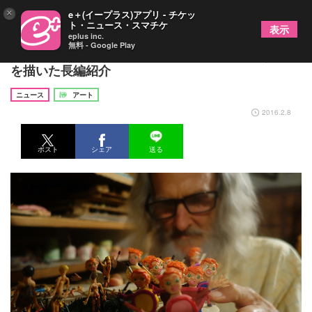
×
e＋(イープラス)アプリ - チケッ
ト・ニュース・スマチケ
表示
eplus inc.
無料 - Google Play
ブルース・ビックフォード個展、戦争繰り返す人間
を描いた長編紹介
ニュース
アート
2016.2.8
ポスト
シェア
送る