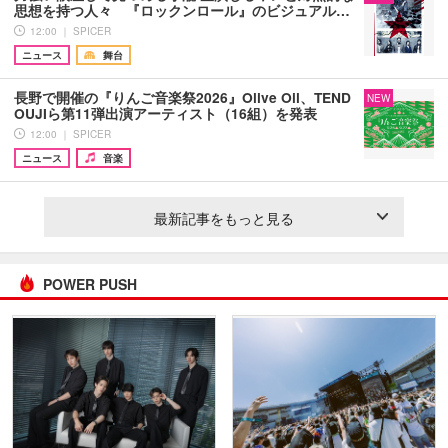
思想を持つ人々 『ロックンロール』のビジュアル…
12:00 ｜ SPICER
ニュース
舞台
長野で開催の『りんご音楽祭2026』Olive Oil、TEND
NEW
OUJIら第11弾出演アーティスト（16組）を発表
12:00 ｜ SPICER
ニュース
音楽
最新記事をもっと見る
POWER PUSH