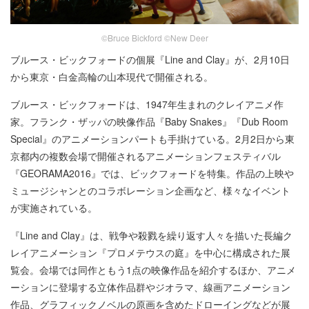
©Bruce Bickford ©New Deer
ブルース・ビックフォードの個展『Line and Clay』が、2月10日
から東京・白金高輪の山本現代で開催される。
ブルース・ビックフォードは、1947年生まれのクレイアニメ作
家。フランク・ザッパの映像作品『Baby Snakes』『Dub Room
Special』のアニメーションパートも手掛けている。2月2日から東
京都内の複数会場で開催されるアニメーションフェスティバル
『GEORAMA2016』では、ビックフォードを特集。作品の上映や
ミュージシャンとのコラボレーション企画など、様々なイベント
が実施されている。
『Line and Clay』は、戦争や殺戮を繰り返す人々を描いた長編ク
レイアニメーション『プロメテウスの庭』を中心に構成された展
覧会。会場では同作ともう1点の映像作品を紹介するほか、アニメ
ーションに登場する立体作品群やジオラマ、線画アニメーション
作品、グラフィックノベルの原画を含めたドローイングなどが展