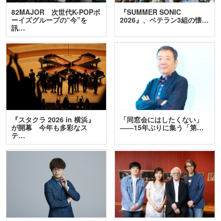
82MAJOR 次世代K-POPボ
『SUMMER SONIC
ーイズグループの“今”を
2026』、ベテラン3組の懐…
訊…
『スタクラ 2026 in 横浜』
「同窓会にはしたくない」
が開幕 今年も多彩なス
――15年ぶりに集う「第…
テ…