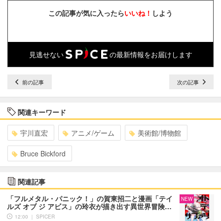
この記事が気に入ったら
いいね！
しよう
見逃せない
の最新情報をお届けします
前の記事
次の記事
関連キーワード
宇川直宏
アニメ/ゲーム
美術館/博物館
Bruce Bickford
関連記事
「フルメタル・パニック！」の賀東招二と漫画「テイ
NEW
ルズ オブ ジ アビス」の玲衣が描き出す異世界冒険…
12:00 ｜ SPICER