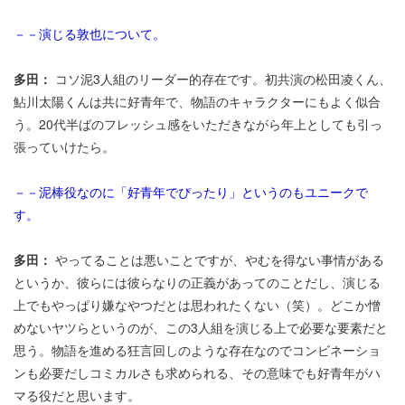
－－演じる敦也について。
多田：
コソ泥3人組のリーダー的存在です。初共演の松田凌くん、
鮎川太陽くんは共に好青年で、物語のキャラクターにもよく似合
う。20代半ばのフレッシュ感をいただきながら年上としても引っ
張っていけたら。
－－泥棒役なのに「好青年でぴったり」というのもユニークで
す。
多田：
やってることは悪いことですが、やむを得ない事情がある
というか、彼らには彼らなりの正義があってのことだし、演じる
上でもやっぱり嫌なやつだとは思われたくない（笑）。どこか憎
めないヤツらというのが、この3人組を演じる上で必要な要素だと
思う。物語を進める狂言回しのような存在なのでコンビネーショ
ンも必要だしコミカルさも求められる、その意味でも好青年がハ
マる役だと思います。