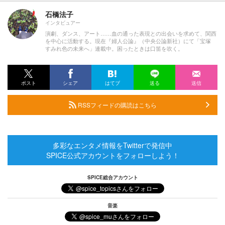
石橋法子
インタビュアー
演劇、ダンス、アート……血の通った表現との出会いを求めて、関西
を中心に活動する。現在『婦人公論』（中央公論新社）にて「宝塚
すみれ色の未来へ」連載中。困ったときは口笛を吹く。
ポスト
シェア
はてブ
送る
送信
RSSフィードの購読はこちら
多彩なエンタメ情報をTwitterで発信中
SPICE公式アカウントをフォローしよう！
SPICE総合アカウント
音楽