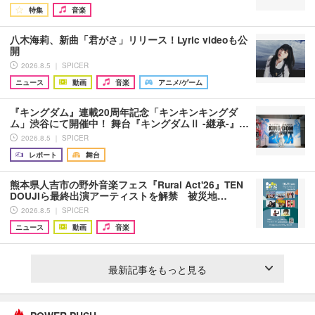
特集
音楽
八木海莉、新曲「君がさ」リリース！Lyric videoも公
開
2026.8.5 ｜ SPICER
ニュース
動画
音楽
アニメ/ゲーム
『キングダム』連載20周年記念「キンキンキングダ
ム」渋谷にて開催中！ 舞台『キングダムⅡ -継承-』…
2026.8.5 ｜ SPICER
レポート
舞台
熊本県人吉市の野外音楽フェス『Rural Act'26』TEN
DOUJIら最終出演アーティストを解禁 被災地…
2026.8.5 ｜ SPICER
ニュース
動画
音楽
最新記事をもっと見る