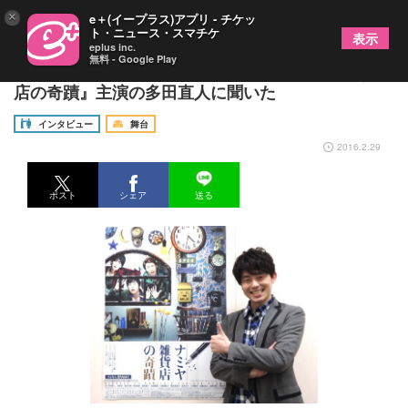
×
e＋(イープラス)アプリ - チケッ
ト・ニュース・スマチケ
表示
eplus inc.
無料 - Google Play
東野圭吾の心温まるSFファンタジー『ナミヤ雑貨
店の奇蹟』主演の多田直人に聞いた
インタビュー
舞台
2016.2.29
ポスト
シェア
送る