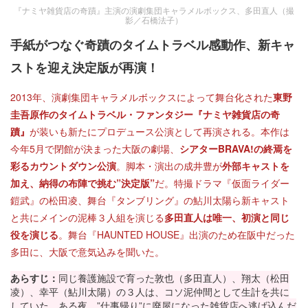
『ナミヤ雑貨店の奇蹟』主演の演劇集団キャラメルボックス、多田直人（撮
影／石橋法子）
手紙がつなぐ奇蹟のタイムトラベル感動作、新キャ
ストを迎え決定版が再演！
2013年、演劇集団キャラメルボックスによって舞台化された
東野
圭吾原作のタイムトラベル・ファンタジー『ナミヤ雑貨店の奇
蹟』
が装いも新たにプロデュース公演として再演される。本作は
今年5月で閉館が決まった大阪の劇場、
シアターBRAVA!の終焉を
彩るカウントダウン公演
。脚本・演出の成井豊が
外部キャストを
加え、納得の布陣で挑む”決定版”
だ。特撮ドラマ『仮面ライダー
鎧武』の松田凌、舞台『タンブリング』の鮎川太陽ら新キャスト
と共にメインの泥棒３人組を演じる
多田直人は唯一、初演と同じ
役を演じる
。舞台『HAUNTED HOUSE』出演のため在阪中だった
多田に、大阪で意気込みを聞いた。
あらすじ：
同じ養護施設で育った敦也（多田直人）、翔太（松田
凌）、幸平（鮎川太陽）の３人は、コソ泥仲間として生計を共に
していた。ある夜、”仕事帰り”に廃屋になった雑貨店へ逃げ込んだ