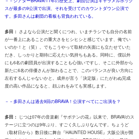
－－シアターBRAVA!11年の歴史上、劇団公演はキャラメルボック
スが最多の9公演で出演、それを受けてのカウントダウン公演で
す。多田さんは劇団の看板も背負われている。
多田：
さよなら公演だと聞くにつれ、いまチラシでも自分の名前
が一番上にあることの重大さをヒシヒシと感じています、俺でい
いのか！と（笑）。でもこうやって取材の矢面にも立たせていた
だき、しっかりと期待に応えたい気持ちもある。同時に、僕以外
にも6名の劇団員が出演することも心強いですし、そこに外部から
新たに6名の俳優さんが加わることで、このバランスが良い方向に
左右するんじゃないかと。成井が言う「決定版」にたがわぬ完成
度の高い作品になると、顔ぶれをみても実感します。
－－多田さんは過去9回のBRAVA！公演すべてにご出演を？
多田：
じつは07年の音楽劇『サボテンの花』以来で、BRAVA!のス
テージに立つのは9年ぶり、すごく久しぶりなんです。ちょうど
（取材日から）数日後に舞台『HAUNTED HOUSE』大阪公演が開