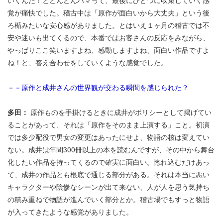
覚が痛快でした。稽古中は「原作が面白いから大丈夫」という後
ろ楯みたいな安心感がありました。とはいえ１ヶ月の稽古では不
安や迷いも出てくるので、本番ではお客さんの反応をみながら、
やっぱりここ笑いますよね、感動しますよね、面白い作品ですよ
ね！と、答え合わせをしていくような感覚でした。
－－原作と成井さんの世界観が交わる瞬間を感じられた？
多田：
原作ものを手掛けるときに成井がポリシーとして掲げてい
ることがあって、それは「原作をそのまま上演する」こと。初演
では多少配役で男女の変更はあったにせよ、物語の核は変えてい
ない。成井は年間300冊以上の本を読むんですが、その中から舞台
化したい作品を持ってくるので確実に面白い。惚れ込むだけあっ
て、成井の作品とも根底で通じる部分がある。それは本当に悪い
キャラクターや陰惨なシーンが出て来ない、人が人を思う気持ち
の積み重ねで物語が進んでいく部分とか。稽古場でもすっと物語
が入ってきたような感覚がありました。