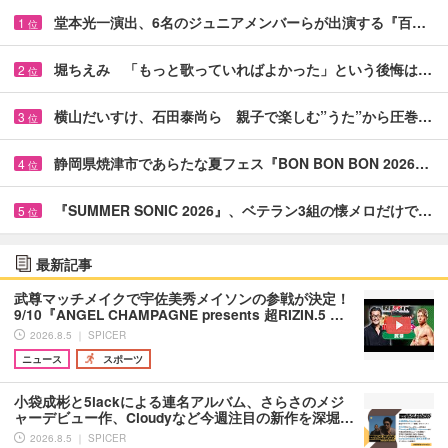
堂本光一演出、6名のジュニアメンバーらが出演する『百…
1
位
堀ちえみ 「もっと歌っていればよかった」という後悔は…
2
位
横山だいすけ、石田泰尚ら 親子で楽しむ”うた”から圧巻…
3
位
静岡県焼津市であらたな夏フェス『BON BON BON 2026…
4
位
『SUMMER SONIC 2026』、ベテラン3組の懐メロだけで…
5
位
最新記事
武尊マッチメイクで宇佐美秀メイソンの参戦が決定！
9/10『ANGEL CHAMPAGNE presents 超RIZIN.5 …
2026.8.5 ｜ SPICER
ニュース
スポーツ
小袋成彬と5lackによる連名アルバム、さらさのメジ
ャーデビュー作、Cloudyなど今週注目の新作を深堀…
2026.8.5 ｜ SPICER