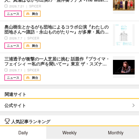
2026.7.21 ｜ SPICER
ニュース
舞台
奥山樹生とかるがも団地によるコラボ公演『わたしの
団地さん〜諏訪・永山ものがたり〜』が多摩・風の…
2026.7.7 ｜ SPICER
ニュース
舞台
三浦透子が衝撃の一人芝居に挑む 話題作『プライマ・
フェイシィ ー私の声を聞いてー』東京 ザ・スズナ…
2026.7.1 ｜ SPICER
ニュース
舞台
関連サイト
公式サイト
人気記事ランキング
Daily
Weekly
Monthly