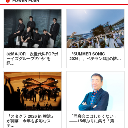
POWER PUSH
82MAJOR 次世代K-POPボ
『SUMMER SONIC
ーイズグループの“今”を
2026』、ベテラン3組の懐…
訊…
『スタクラ 2026 in 横浜』
「同窓会にはしたくない」
が開幕 今年も多彩なス
――15年ぶりに集う「第…
テ…