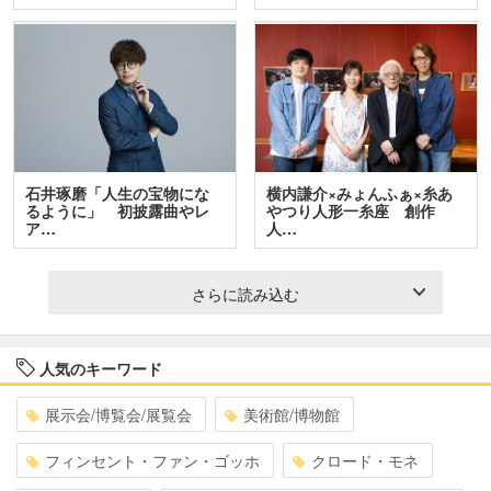
石井琢磨「人生の宝物にな
横内謙介×みょんふぁ×糸あ
るように」 初披露曲やレ
やつり人形一糸座 創作
ア…
人…
さらに読み込む
人気のキーワード
展示会/博覧会/展覧会
美術館/博物館
フィンセント・ファン・ゴッホ
クロード・モネ