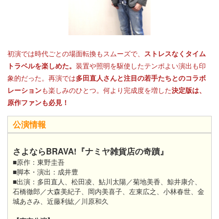
初演では時代ごとの場面転換もスムーズで、
ストレスなくタイム
トラベルを楽しめた。
装置や照明を駆使したテンポよい演出も印
象的だった。再演では
多田直人さんと注目の若手たちとのコラボ
レーション
も楽しみのひとつ。何より完成度を増した
決定版は、
原作ファンも必見！
公演情報
さよならBRAVA!『ナミヤ雑貨店の奇蹟』
■原作：東野圭吾
■脚本・演出：成井豊
■出演：多田直人、松田凌、鮎川太陽／菊地美香、鯨井康介、
石橋徹郎／大森美紀子、岡内美喜子、左東広之、小林春世、金
城あさみ、近藤利紘／川原和久