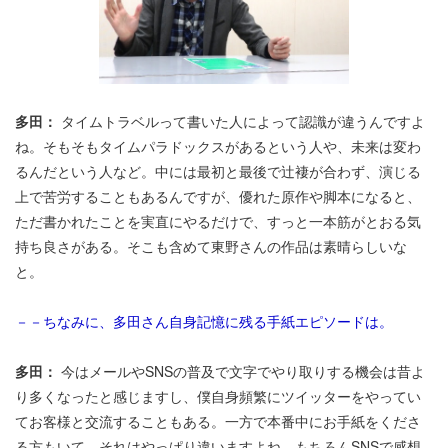
多田：
タイムトラベルって書いた人によって認識が違うんですよ
ね。そもそもタイムパラドックスがあるという人や、未来は変わ
るんだという人など。中には最初と最後で辻褄が合わず、演じる
上で苦労することもあるんですが、優れた原作や脚本になると、
ただ書かれたことを実直にやるだけで、すっと一本筋がとおる気
持ち良さがある。そこも含めて東野さんの作品は素晴らしいな
と。
－－ちなみに、多田さん自身記憶に残る手紙エピソードは。
多田：
今はメールやSNSの普及で文字でやり取りする機会は昔よ
り多くなったと感じますし、僕自身頻繁にツイッターをやってい
てお客様と交流することもある。一方で本番中にお手紙をくださ
る方もいて、それはやっぱり違いますよね。もちろんSNSで感想