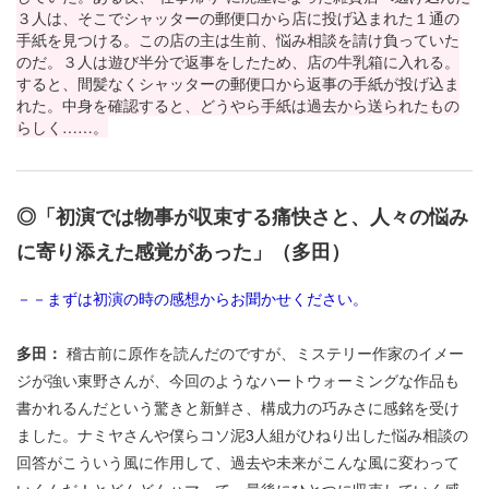
３人は、そこでシャッターの郵便口から店に投げ込まれた１通の
手紙を見つける。この店の主は生前、悩み相談を請け負っていた
のだ。３人は遊び半分で返事をしたため、店の牛乳箱に入れる。
すると、間髪なくシャッターの郵便口から返事の手紙が投げ込ま
れた。中身を確認すると、どうやら手紙は過去から送られたもの
らしく……。
◎「初演では物事が収束する痛快さと、人々の悩み
に寄り添えた感覚があった」（多田）
－－まずは初演の時の感想からお聞かせください。
多田：
稽古前に原作を読んだのですが、ミステリー作家のイメー
ジが強い東野さんが、今回のようなハートウォーミングな作品も
書かれるんだという驚きと新鮮さ、構成力の巧みさに感銘を受け
ました。ナミヤさんや僕らコソ泥3人組がひねり出した悩み相談の
回答がこういう風に作用して、過去や未来がこんな風に変わって
いくんだ！とどんどんハマって、最後にひとつに収束していく感