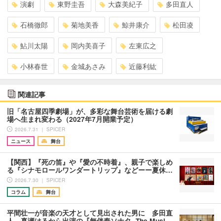
演劇
東野圭吾
大森美紀子
多田直人
石橋徹郎
菊地美香
鯨井康介
松田凌
鮎川太陽
岡内美喜子
左東広之
小林春世
金城あさみ
近藤利紘
関連記事
旧「名古屋四季劇場」が、多彩な舞台芸術を届ける劇
場へ生まれ変わる（2027年7月開業予定）
2026.7.31 ｜ SPICER
ニュース
舞台
【関西】『死の笛』や『愛の不時着』、親子で楽しめ
る『シナモロールワンダートリップ』などーー夏休…
2026.7.30 ｜ SPICER
コラム
舞台
平間壮一が音楽の天才として見出された男に 多田直
人、真瀬はるから出演の『無伴奏ソナタ -The Musi…