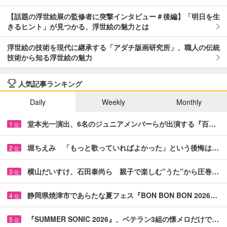
【話題の浮世絵展の監修者に突撃インタビュー＃後編】「明日を生
きるヒント」が見つかる、浮世絵の魅力とは
浮世絵の技術を現代に継承する「アダチ版画研究所」、職人の伝統
技術から知る浮世絵の魅力
人気記事ランキング
Daily
Weekly
Monthly
堂本光一演出、6名のジュニアメンバーらが出演する『百…
1
位
堀ちえみ 「もっと歌っていればよかった」という後悔は…
2
位
横山だいすけ、石田泰尚ら 親子で楽しむ”うた”から圧巻…
3
位
静岡県焼津市であらたな夏フェス『BON BON BON 2026…
4
位
『SUMMER SONIC 2026』、ベテラン3組の懐メロだけで…
5
位