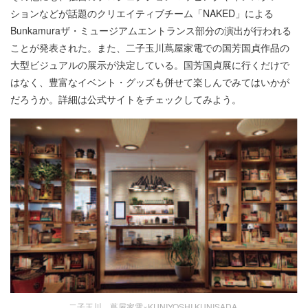
ションなどが話題のクリエイティブチーム「NAKED」による
Bunkamuraザ・ミュージアムエントランス部分の演出が行われる
ことが発表された。また、二子玉川蔦屋家電での国芳国貞作品の
大型ビジュアルの展示が決定している。国芳国貞展に行くだけで
はなく、豊富なイベント・グッズも併せて楽しんでみてはいかが
だろうか。詳細は公式サイトをチェックしてみよう。
二子玉川 蔦屋家電×KUNIYOSHI KUNISADA.