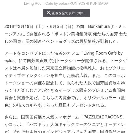
Living Room Cafe by eplus×KUNIYOSHI KUNISADA.
画像を全て表示（3件）
2016年3月19日（土）～6月5日（日）の間、Bunkamuraザ・ミュ
ージアムにて開催される「ボストン美術館所蔵 俺たちの国芳 わた
しの国貞」展の関連イベント＆グッズの最新情報が到着した。
アートをコンセプトにした渋谷のカフェ「Living Room Cafe by
eplus」にて国芳国貞展特別トークショーが開催される。トークゲ
ストは本展を監修した東京国立博物館の松嶋雅人、およびクリエ
イティブディレクションを担当した黒岩広義。また、このコラボ
トークショーの開催を記念して、限られた人数で国芳国貞展をゆ
っくりと楽しむことができるイープラス限定のプレミアム夜間内
覧会も実施予定だ。こちらの内覧会では、オリジナルカラー（藍
色）の猫スカルをあしらった豆皿もプレゼントされる。
さらに、国芳国貞展と人気スマホゲーム「PAZZLE&DRAGONS」
がコラボ。「パズドラ」人気キャラクターのソニアとオーディン
が、それぞれ本展のメインビジュアルである国芳・国貞作品と融