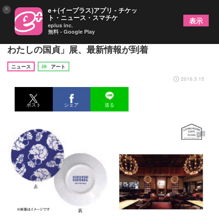
×
e＋(イープラス)アプリ - チケッ
ト・ニュース・スマチケ
表示
eplus inc.
無料 - Google Play
パズドラ、蔦屋家電とのコラボも！「俺たちの国芳
わたしの国貞」展、最新情報が到着
ニュース
アート
2016.3.15
ポスト
シェア
送る