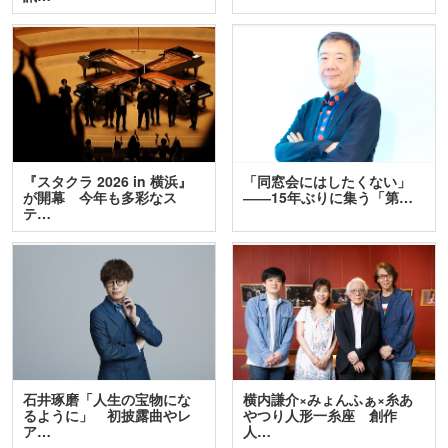
『スタクラ 2026 in 横浜』
「同窓会にはしたくない」
が開幕 今年も多彩なス
――15年ぶりに集う「第…
テ…
石井琢磨「人生の宝物にな
横内謙介×みょんふぁ×糸あ
るように」 初披露曲やレ
やつり人形一糸座 創作
ア…
人…