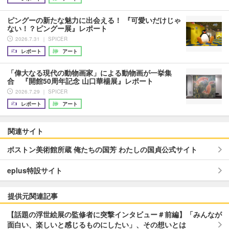
ピングーの新たな魅力に出会える！ 『可愛いだけじゃ
ない！？ピングー展』レポート
2026.7.31 ｜ SPICER
レポート
アート
「偉大なる現代の動物画家」による動物画が一挙集
合 『開館50周年記念 山口華楊展』レポート
2026.7.29 ｜ SPICER
レポート
アート
関連サイト
ボストン美術館所蔵 俺たちの国芳 わたしの国貞公式サイト
eplus特設サイト
提供元関連記事
【話題の浮世絵展の監修者に突撃インタビュー＃前編】「みんなが
面白い、楽しいと感じるものにしたい」、その想いとは