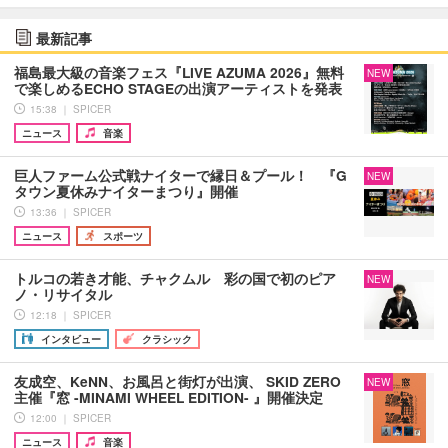
最新記事
福島最大級の音楽フェス『LIVE AZUMA 2026』無料
NEW
で楽しめるECHO STAGEの出演アーティストを発表
15:38 ｜ SPICER
ニュース
音楽
巨人ファーム公式戦ナイターで縁日＆プール！ 『G
NEW
タウン夏休みナイターまつり』開催
13:36 ｜ SPICER
ニュース
スポーツ
トルコの若き才能、チャクムル 彩の国で初のピア
NEW
ノ・リサイタル
12:18 ｜ SPICER
インタビュー
クラシック
友成空、KeNN、お風呂と街灯が出演、 SKID ZERO
NEW
主催『窓 -MINAMI WHEEL EDITION- 』開催決定
12:00 ｜ SPICER
ニュース
音楽