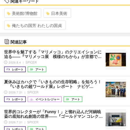
関連キーワード
美術館/博物館
日本美術
俺たちの国芳 わたしの国貞
関連記事
世界中を魅了する「マリメッコ」のクリエイションに
迫る――『マリメッコ展 模様のちから』が京都で…
2026.8.4 ｜ SPICER
レポート
アート
夏休みはカハクで「いきものの生存戦略」を知ろう！
『いきもの超ワールド展』レポート ナビゲ…
2026.7.31 ｜ SPICER
レポート
イベント/レジャー
アート
世界的コレクターが「Funny！」と惚れ込んだ河鍋暁
斎の底知れぬ創造の世界――『ゴールドマン コレク…
2026.7.31 ｜ SPICER
レポート
アート