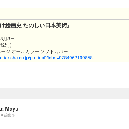
け絵画史 たのしい日本美術』
3月3日
（税別）
2ページ オールカラー ソフトカバー
.kodansha.co.jp/product?isbn=9784062199858
ka Mayu
ICE編集部