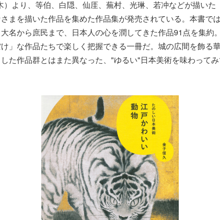
日（木）より、等伯、白隠、仙厓、蕪村、光琳、若冲などが描いた
なさまを描いた作品を集めた作品集が発売されている。本書で
大名から庶民まで、日本人の心を潤してきた作品91点を集約
ぼけ」な作品たちで楽しく把握できる一冊だ。城の広間を飾る
した作品群とはまた異なった、"ゆるい"日本美術を味わって