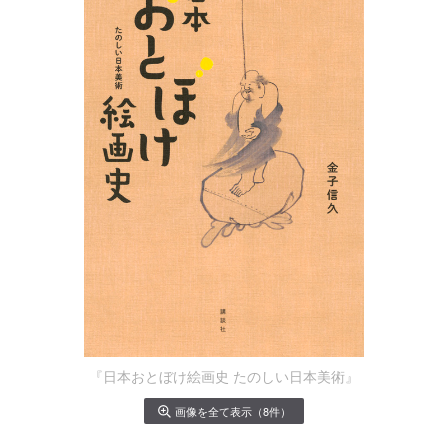
『日本おとぼけ絵画史 たのしい日本美術』
画像を全て表示（8件）