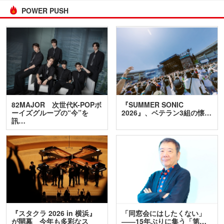
POWER PUSH
82MAJOR 次世代K-POPボ
『SUMMER SONIC
ーイズグループの“今”を
2026』、ベテラン3組の懐…
訊…
『スタクラ 2026 in 横浜』
「同窓会にはしたくない」
が開幕 今年も多彩なス
――15年ぶりに集う「第…