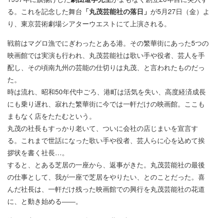
る。これを記念した舞台
「丸茂芸能社の落日」
が5月27日（金）よ
り、東京芸術劇場シアターウエストにて上演される。
戦前はマグロ漁でにぎわったとある港。その繁華街にあった5つの
映画館では実演も行われ、丸茂芸能社は歌い手や役者、芸人を手
配し、その頃南九州の芸能の仕切りは丸茂、と言われたものだっ
た。
時は流れ、昭和50年代中ごろ、港町は活気を失い、高度経済成長
にも乗り遅れ、寂れた繁華街に今では一軒だけの映画館。ここも
まもなく店をたたむという。
丸茂の社長もすっかり老いて、ついに会社の店じまいを宣言す
る。これまで世話になった歌い手や役者、芸人らに心を込めて挨
拶状を書く社長…。
すると、とある芝居の一座から、返事がきた。丸茂芸能社の最後
の仕事として、我が一座で芝居をやりたい、とのことだった。喜
んだ社長は、一軒だけ残った映画館での興行を丸茂芸能社の花道
に、と動き始める――。