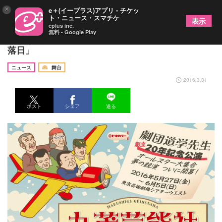
×
e＋(イープラス)アプリ - チケッ
ト・ニュース・スマチケ
表示
eplus inc.
無料 - Google Play
まもなく劇団道学先生創立20年目！「丸茂芸能社の
落日」
ニュース
舞台
2016.3.31
ポスト
シェア
送る