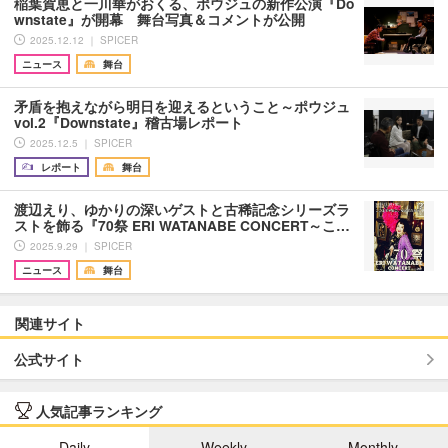
稲葉賀恵と一川華がおくる、ポウジュの新作公演『Do
wnstate』が開幕 舞台写真＆コメントが公開
2025.12.12 ｜ SPICER
ニュース
舞台
矛盾を抱えながら明日を迎えるということ～ポウジュ
vol.2『Downstate』稽古場レポート
2025.12.5 ｜ SPICER
レポート
舞台
渡辺えり、ゆかりの深いゲストと古稀記念シリーズラ
ストを飾る『70祭 ERI WATANABE CONCERT～こ…
2025.9.29 ｜ SPICER
ニュース
舞台
関連サイト
公式サイト
人気記事ランキング
Daily
Weekly
Monthly