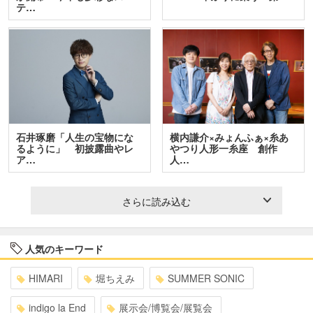
テ…
石井琢磨「人生の宝物にな
横内謙介×みょんふぁ×糸あ
るように」 初披露曲やレ
やつり人形一糸座 創作
ア…
人…
さらに読み込む
人気のキーワード
HIMARI
堀ちえみ
SUMMER SONIC
indigo la End
展示会/博覧会/展覧会