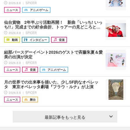
2026.8.8 ｜ SPICER
ニュース
アニメ/ゲーム
仙台貨物 2年半ぶり活動再開！ 新曲「いっち! いっ
ち!!」完成までの紆余曲折、トゥアーの見どころと…
2026.8.8 ｜ SPICER
動画
インタビュー
音楽
結那バースデーイベント2026のゲストで斉藤朱夏＆愛
美の出演が決定
2026.8.8 ｜ SPICER
ニュース
音楽
アニメ/ゲーム
月の世界での出来事を描いた、少しSF的なオペレッ
タ 東京オペレッタ劇場『フラウ・ルナ』が上演
2026.8.8 ｜ SPICER
ニュース
舞台
最新記事をもっと見る