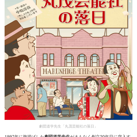
劇団道学先生「丸茂芸能社の落日」
1997年に旗揚げした
劇団道学先生
がまもなく創立20年目に突入す