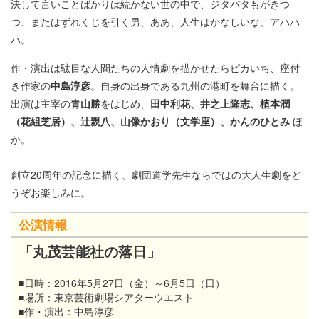
決して言いことばかりは続かない世の中で、ジタバタもがきつ
つ、またはずれくじを引く男、ああ、人生はかなしいな、アハハ
ハ。
作・演出は駄目な人間たちの人情劇を描かせたらピカいち、座付
き作家の
中島淳彦
。自身の出身である九州の港町を舞台に描く。
出演は主宰の
青山勝
をはじめ、
田中利花、井之上隆志、植本潤
（花組芝居）、辻親八、山像かおり（文学座）、かんのひとみ
ほ
か。
創立20周年の記念に描く、劇団道学先生ならではの大人生劇をど
うぞお楽しみに。
公演情報
「丸茂芸能社の落日」
■日時：2016年5月27日（金）～6月5日（日）
■場所：東京芸術劇場シアターウエスト
■作・演出：中島淳彦