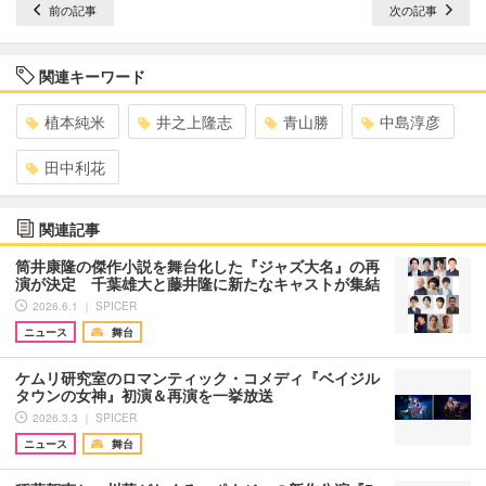
前の記事
次の記事
関連キーワード
植本純米
井之上隆志
青山勝
中島淳彦
田中利花
関連記事
筒井康隆の傑作小説を舞台化した『ジャズ大名』の再
演が決定 千葉雄大と藤井隆に新たなキャストが集結
2026.6.1 ｜ SPICER
ニュース
舞台
ケムリ研究室のロマンティック・コメディ『ベイジル
タウンの女神』初演＆再演を一挙放送
2026.3.3 ｜ SPICER
ニュース
舞台