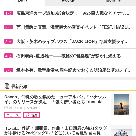
広島東洋カープ追加3試合決定！ 9/25巨人戦などチケッ…
1
位
西川貴教に直撃、滋賀最大の音楽イベント『FEST. INAZU…
2
位
大阪・茨木のライブハウス「JACK LION」存続支援ライ…
3
位
石田泰尚×渡辺雄一――破格の“音楽魂”が静かに燃える …
4
位
坂本冬美、歌手生活40周年記念でおくる明治座公演のメイ…
5
位
最新記事
Cocco、沖縄の歌を集めたニューアルバム『ハナウム
イ』のリリースが決定 「強く儚い者たち from oki…
2026.8.8 ｜ SPICER
ニュース
音楽
RE-GE、作詞・畑亜貴、作曲・山口朗彦の強力タッグ
が手掛ける2ndシングル「どこにいても絶対君を見…