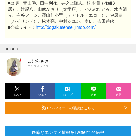
■出演：青山勝、田中利花、井之上隆志、植本潤（花組芝
居）、辻親八、山像かおり（文学座）、かんのひとみ、水内清
光、今谷フトシ、澤山佳小里（テアトル・エコー）、伊原農
（ハイリンド）、松本亮、中村シユン、南伊、吉田芽吹
■公式サイト：
http://dogakusensei.jimdo.com/
SPICER
こむらさき
エンタメライター
ポスト
シェア
はてブ
送る
送信
RSSフィードの購読はこちら
多彩なエンタメ情報をTwitterで発信中