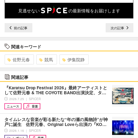
見逃せない
の最新情報をお届けします
前の記事
次の記事
関連キーワード
佐野元春
競馬
伊集院静
関連記事
『Karatsu Drop Festival 2026』最終アーティストと
して佐野元春 & THE COYOTE BAND出演決定、タ…
2026.7.25 ｜ SPICER
ニュース
音楽
タイムレスな音楽が彩る新たな“年の瀬の風物詩”が神
戸に誕生 佐野元春、Original Loveら出演の『KO…
2026.1.16 ｜ SPICER
レポート
音楽