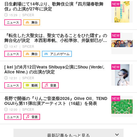
日生劇場にて14年ぶり、歌舞伎公演『四月陽春歌舞
NEW
伎』の上演が27年に決定
15:29 ｜ SPICER
ニュース
舞台
『転生した大聖女は、聖女であることをひた隠す』の
NEW
舞台化が決定 本西彩希帆、小松準弥、井阪郁巳が…
13:47 ｜ SPICER
ニュース
舞台
アニメ/ゲーム
[ kei ]の8月12日Veats Shibuya公演にShou (Verde/,
NEW
Alice Nine.) の出演が決定
12:31 ｜ SPICER
ニュース
動画
音楽
長野で開催の『りんご音楽祭2026』Olive Oil、TEND
NEW
OUJIら第11弾出演アーティスト（16組）を発表
12:00 ｜ SPICER
ニュース
音楽
最新記事をもっと見る