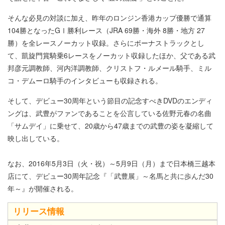
そんな必見の対談に加え、昨年のロンジン香港カップ優勝で通算
104勝となったGⅠ勝利レース（JRA 69勝・海外 8勝・地方 27
勝）を全レースノーカット収録。さらにボーナストラックとし
て、凱旋門賞騎乗6レースをノーカット収録したほか、父である武
邦彦元調教師、河内洋調教師、クリストフ・ルメール騎手、ミル
コ・デムーロ騎手のインタビューも収録される。
そして、デビュー30周年という節目の記念すべきDVDのエンディ
ングは、武豊がファンであることを公言している佐野元春の名曲
「サムデイ」に乗せて、20歳から47歳までの武豊の姿を凝縮して
映し出している。
なお、2016年5月3日（火・祝）～5月9日（月）まで日本橋三越本
店にて、デビュー30周年記念『「武豊展」～名馬と共に歩んだ30
年～』が開催される。
リリース情報