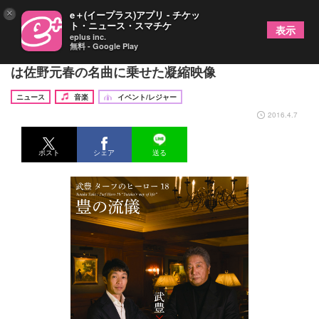
×
e＋(イープラス)アプリ - チケッ
ト・ニュース・スマチケ
表示
eplus inc.
無料 - Google Play
武豊 騎手デビュー30周年記念DVDのエンディング
は佐野元春の名曲に乗せた凝縮映像
ニュース
音楽
イベント/レジャー
2016.4.7
ポスト
シェア
送る