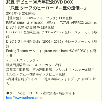
武豊 デビュー30周年記念DVD BOX
『武豊 ターフのヒーロー18～豊の流儀～』
2016年4月20日発売
【
通常盤
】
（3DVD+フォトブック）BOX仕様
ESBW 1890～3 ￥10,000（税込）
TOTAL APPROX 360min.
DISC 1 武豊×伊集院 静 対談収録
DISC 2 GⅠ全勝利記録（1988～2002）全レースノーカット収
録
DISC 3 GⅠ全勝利記録（2003～2015）全レースノーカット収
録
Ending Theme サムデイ（from the album “SOMEDAY”）佐野
元春
＜ボーナストラック＞
凱旋門賞騎乗6レース ノーカット収録
武邦彦元調教師、河内洋調教師、クリストフ・ルメール騎手、
ミルコ・デムーロ騎手インタビュー収録
※海外遠征時プライベート写真満載のフォトブック（80P）封
入
◆ターフのヒーロー18～豊の流儀～特設サイト
http://www.turfhero.com/