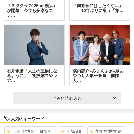
『スタクラ 2026 in 横浜』
「同窓会にはしたくない」
が開幕 今年も多彩なス
――15年ぶりに集う「第…
テ…
石井琢磨「人生の宝物にな
横内謙介×みょんふぁ×糸あ
るように」 初披露曲やレ
やつり人形一糸座 創作
ア…
人…
さらに読み込む
人気のキーワード
展示会/博覧会/展覧会
HIMARI
美術館/博物館