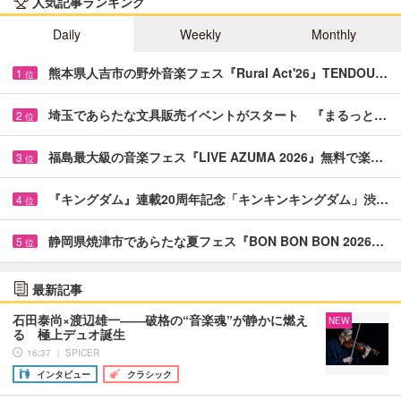
人気記事ランキング
Daily
Weekly
Monthly
熊本県人吉市の野外音楽フェス『Rural Act'26』TENDOU…
1
位
埼玉であらたな文具販売イベントがスタート 『まるっと…
2
位
福島最大級の音楽フェス『LIVE AZUMA 2026』無料で楽…
3
位
『キングダム』連載20周年記念「キンキンキングダム」渋…
4
位
静岡県焼津市であらたな夏フェス『BON BON BON 2026…
5
位
最新記事
石田泰尚×渡辺雄一――破格の“音楽魂”が静かに燃え
NEW
る 極上デュオ誕生
16:37 ｜ SPICER
インタビュー
クラシック