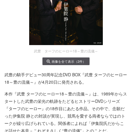
武豊 ターフのヒーロー18～豊の流儀～
画像を全て表示（2件）
武豊の騎手デビュー30周年記念DVD BOX『武豊 ターフのヒーロー
18～豊の流儀～』が4月20日に発売される。
本作『武豊 ターフのヒーロー18～豊の流儀～』は、1989年からス
タートした武豊の栄光の軌跡をたどるヒストリーDVDシリーズ
『ターフのヒーロー』の18作目にあたる作品。その中で、念願だ
った伊集院 静との対談が実現し、競馬を愛する両者ならではのト
ークが繰り広げられている。関係者によれば「伊集院氏だからこ
そ話せた本音－これぞまさしく“豊の流儀”」とのことだ。