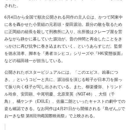
された。
6月4日から全国で順次公開される同作の主人公は、かつて関東中
に名を轟かせた小里組の元若頭・柴田源治。親分の敵を取るため
に正岡組の組長を殺して刑務所に入り、出所後はクレープ屋を営
みながら静かに暮していた源治が、昔の仲間と再会したことをき
っかけに再び抗争に巻き込まれていく、というあらすじだ。監督
を徳永清孝、脚本を『勇者ヨシヒコ』シリーズや『HK/変態仮面』
などの福田雄一が担当している。
公開されたポスタービジュアルには、「このエビス、凶暴につ
き。」というコピーと共に、源治役を演じる蛭子が日本刀を握っ
て振り向く様子が写し出されている。また、柳楽優弥、トリンド
ル玲奈、安田顕、中尾明慶、北原里英（NGT48）、大悟（千
鳥）、橘ケンチ（EXILE）、佐藤二朗といったキャストの劇中での
姿も確認できる。なお同作は4月21日から開催される『島ぜんぶで
おーきな祭 第8回沖縄国際映画祭』で上映される。