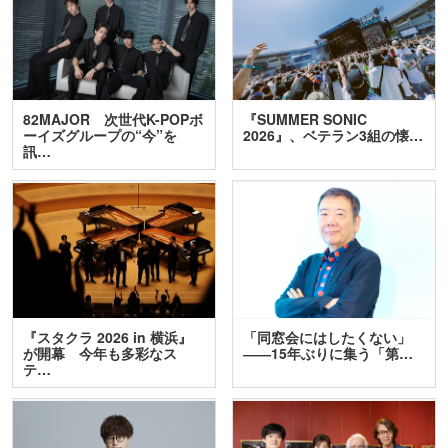
82MAJOR 次世代K-POPボ
『SUMMER SONIC
ーイズグループの“今”を
2026』、ベテラン3組の懐…
訊…
『スタクラ 2026 in 横浜』
「同窓会にはしたくない」
が開幕 今年も多彩なス
――15年ぶりに集う「第…
テ…