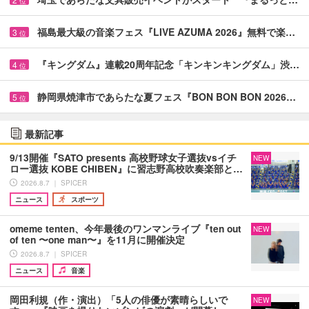
位
福島最大級の音楽フェス『LIVE AZUMA 2026』無料で楽…
3
位
『キングダム』連載20周年記念「キンキンキングダム」渋…
4
位
静岡県焼津市であらたな夏フェス『BON BON BON 2026…
5
位
最新記事
9/13開催『SATO presents 高校野球女子選抜vsイチ
NEW
ロー選抜 KOBE CHIBEN』に習志野高校吹奏楽部と…
2026.8.7 ｜ SPICER
ニュース
スポーツ
omeme tenten、今年最後のワンマンライブ『ten out
NEW
of ten 〜one man〜』を11月に開催決定
2026.8.7 ｜ SPICER
ニュース
音楽
岡田利規（作・演出）「5人の俳優が素晴らしいで
NEW