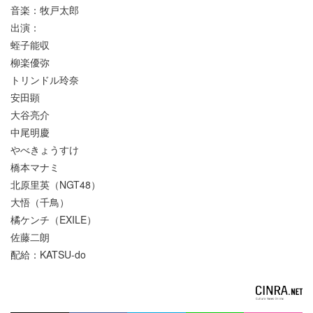
音楽：牧戸太郎
出演：
蛭子能収
柳楽優弥
トリンドル玲奈
安田顕
大谷亮介
中尾明慶
やべきょうすけ
橋本マナミ
北原里英（NGT48）
大悟（千鳥）
橘ケンチ（EXILE）
佐藤二朗
配給：KATSU-do