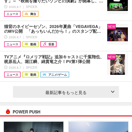
す」～『映画を撮りたいゾンビの演劇』が開幕し、…
2026.8.7 ｜ SPICER
ニュース
舞台
猫背のネイビーセゾン、2026年夏曲「VEGAVEGA」
NEW
のMV公開 「あっちいんだから！」のスタンプ配…
2026.8.7 ｜ SPICER
ニュース
動画
音楽
TVアニメ『ロメリア戦記』追加キャストに千葉翔也、
NEW
梶原岳人、堀江瞬、綿貫竜之介！PV第1弾公開
2026.8.7 ｜ SPICER
ニュース
動画
アニメ/ゲーム
最新記事をもっと見る
POWER PUSH