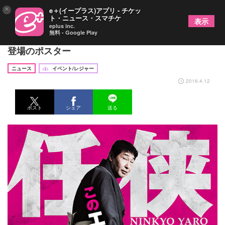
×
e＋(イープラス)アプリ - チケッ
ト・ニュース・スマチケ
表示
eplus inc.
無料 - Google Play
蛭子能収主演のヤクザ映画『任侠野郎』、安田顕ら
登場のポスター
ニュース
イベント/レジャー
2016.4.12
ポスト
シェア
送る