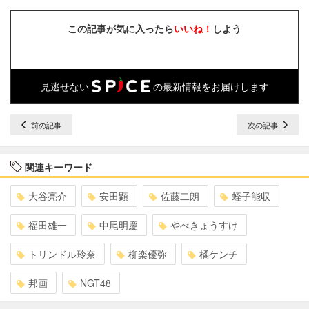
この記事が気に入ったら
いいね！
しよう
見逃せない
の最新情報をお届けします
前の記事
次の記事
関連キーワード
大谷亮介
安田顕
佐藤二朗
蛭子能収
福田雄一
中尾明慶
やべきょうすけ
トリンドル玲奈
柳楽優弥
橘ケンチ
邦画
NGT48