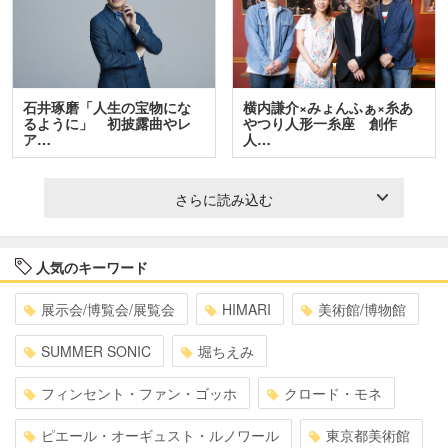
石井琢磨「人生の宝物にな
横内謙介×みょんふぁ×糸あ
るように」 初披露曲やレ
やつり人形一糸座 創作
ア…
人…
さらに読み込む
人気のキーワード
展示会/博覧会/展覧会
HIMARI
美術館/博物館
SUMMER SONIC
堀ちえみ
フィンセント・ファン・ゴッホ
クロード・モネ
ピエール・オーギュスト・ルノワール
東京都美術館