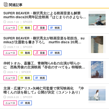
関連記事
SUPER BEAVER・柳沢亮太による映画音楽も解禁
murffin discs20周年記念映画『はじまりのさよなら…
2026.7.22 ｜ SPICER
ニュース
動画
音楽
映画
SUPER BEAVER・柳沢亮太が映画音楽を初担当、su
mikaが主題歌を書き下ろし murffin discs 20周…
2026.7.13 ｜ SPICER
ニュース
動画
音楽
映画
仲村トオル、斎藤工、青柳翔ら6名の出演が明らか
に 西島秀俊の主演映画『存在のすべてを』特報映…
2026.7.9 ｜ SPICER
ニュース
動画
映画
主演・広瀬アリス×矢崎仁司監督で実写映画化 『沖
晴くんの涙を殺して』公開が決定（コメントあり）
2026.6.20 ｜ SPICER
ニュース
映画