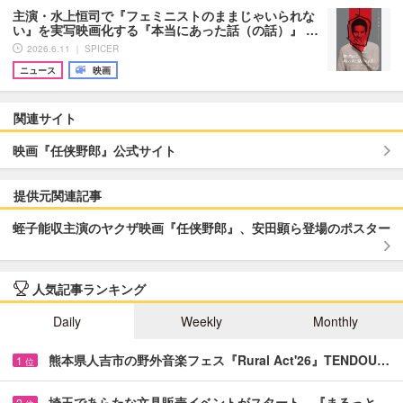
主演・水上恒司で『フェミニストのままじゃいられな
い』を実写映画化する『本当にあった話（の話）』 …
2026.6.11 ｜ SPICER
ニュース
映画
関連サイト
映画『任侠野郎』公式サイト
提供元関連記事
蛭子能収主演のヤクザ映画『任侠野郎』、安田顕ら登場のポスター
人気記事ランキング
Daily
Weekly
Monthly
熊本県人吉市の野外音楽フェス『Rural Act'26』TENDOU…
1
位
埼玉であらたな文具販売イベントがスタート 『まるっと…
2