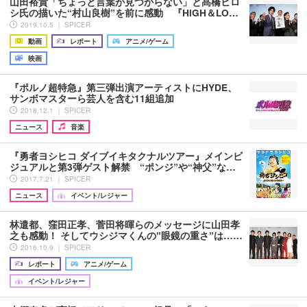
山田裕貴「ちょっと言葉が見つからない」と髙橋ヒロ
シ氏の描いた“村山良樹”を前に感動 『HiGH＆LO…
2019.10.5 ｜ SPICER
動画
レポート
アニメ/ゲーム
映画
『ポルノ超特急』第三弾出演アーティストにHYDE、
サンボマスターら芸人を含む11組追加
2018.12.1 ｜ SPICER
ニュース
音楽
『勇者ヨシヒコ ダイブイキタクナルツアー』メインビ
ジュアルと第3弾ゲスト解禁 “ポンジ”や“神父”な…
2017.7.21 ｜ SPICER
ニュース
イベント/レジャー
林遣都、窪田正孝、菅田将暉らのメッセージに山田孝
之も感動！ そしてウシジマくんの‟眼鏡の重さ”は……
2016.10.9 ｜ SPICER
レポート
アニメ/ゲーム
イベント/レジャー