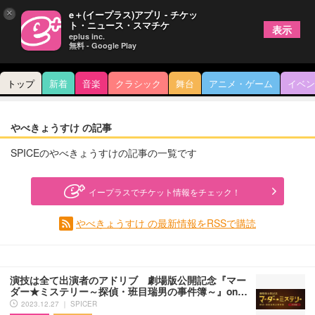
×
e＋(イープラス)アプリ - チケッ
ト・ニュース・スマチケ
表示
eplus inc.
無料 - Google Play
トップ
新着
音楽
クラシック
舞台
アニメ・ゲーム
イベン
やべきょうすけ の記事
SPICEのやべきょうすけの記事の一覧です
イープラスでチケット情報をチェック！
やべきょうすけ の最新情報をRSSで購読
演技は全て出演者のアドリブ 劇場版公開記念『マー
ダー★ミステリー～探偵・班目瑞男の事件簿～』on…
2023.12.27 ｜ SPICER