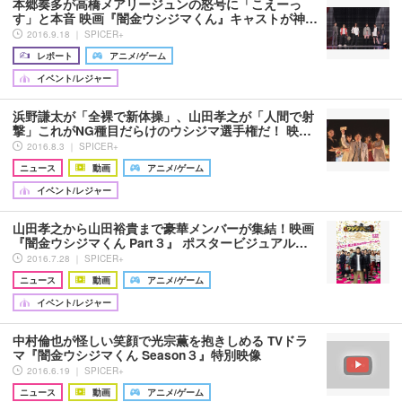
本郷奏多が高橋メアリージュンの怒号に「こえーっ
す」と本音 映画『闇金ウシジマくん』キャストが神…
2016.9.18 ｜ SPICER+
レポート
アニメ/ゲーム
イベント/レジャー
浜野謙太が「全裸で新体操」、山田孝之が「人間で射
撃」これがNG種目だらけのウシジマ選手権だ！ 映…
2016.8.3 ｜ SPICER+
ニュース
動画
アニメ/ゲーム
イベント/レジャー
山田孝之から山田裕貴まで豪華メンバーが集結！映画
『闇金ウシジマくん Part３』 ポスタービジュアル…
2016.7.28 ｜ SPICER+
ニュース
動画
アニメ/ゲーム
イベント/レジャー
中村倫也が怪しい笑顔で光宗薫を抱きしめる TVドラ
マ『闇金ウシジマくん Season３』特別映像
2016.6.19 ｜ SPICER+
ニュース
動画
アニメ/ゲーム