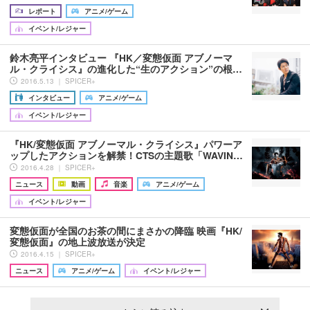
レポート
アニメ/ゲーム
イベント/レジャー
鈴木亮平インタビュー 『HK／変態仮面 アブノーマ
ル・クライシス』の進化した“生のアクション”の根…
2016.5.13 ｜ SPICER+
インタビュー
アニメ/ゲーム
イベント/レジャー
『HK/変態仮面 アブノーマル・クライシス』パワーア
ップしたアクションを解禁！CTSの主題歌「WAVIN…
2016.4.28 ｜ SPICER+
ニュース
動画
音楽
アニメ/ゲーム
イベント/レジャー
変態仮面が全国のお茶の間にまさかの降臨 映画『HK/
変態仮面』の地上波放送が決定
2016.4.15 ｜ SPICER+
ニュース
アニメ/ゲーム
イベント/レジャー