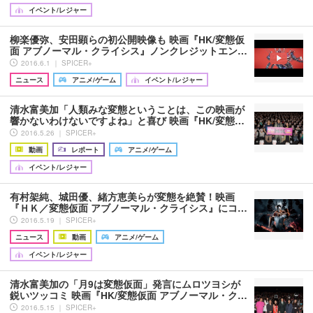
イベント/レジャー
柳楽優弥、安田顕らの初公開映像も 映画『HK/変態仮
面 アブノーマル・クライシス』ノンクレジットエン…
2016.6.1 ｜ SPICER+
ニュース
アニメ/ゲーム
イベント/レジャー
清水富美加「人類みな変態ということは、この映画が
響かないわけないですよね」と喜び 映画『HK/変態…
2016.5.26 ｜ SPICER+
動画
レポート
アニメ/ゲーム
イベント/レジャー
有村架純、城田優、緒方恵美らが変態を絶賛！映画
『ＨＫ／変態仮面 アブノーマル・クライシス』にコ…
2016.5.19 ｜ SPICER+
ニュース
動画
アニメ/ゲーム
イベント/レジャー
清水富美加の「月9は変態仮面」発言にムロツヨシが
鋭いツッコミ 映画『HK/変態仮面 アブノーマル・ク…
2016.5.15 ｜ SPICER+