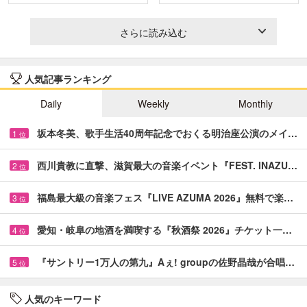
＆…
と…
さらに読み込む
人気記事ランキング
Daily
Weekly
Monthly
坂本冬美、歌手生活40周年記念でおくる明治座公演のメイ…
1
位
西川貴教に直撃、滋賀最大の音楽イベント『FEST. INAZU…
2
位
福島最大級の音楽フェス『LIVE AZUMA 2026』無料で楽…
3
位
愛知・岐阜の地酒を満喫する『秋酒祭 2026』チケット一…
4
位
『サントリー1万人の第九』Aぇ! groupの佐野晶哉が合唱…
5
位
人気のキーワード