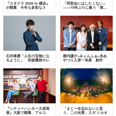
『スタクラ 2026 in 横浜』
「同窓会にはしたくない」
が開幕 今年も多彩なス
――15年ぶりに集う「第…
テ…
石井琢磨「人生の宝物にな
横内謙介×みょんふぁ×糸あ
るように」 初披露曲やレ
やつり人形一糸座 創作
ア…
人…
『シティーハンター大原画
「まじ一生忘れないと思
展』大阪で開幕、アルコ
う、この光景」スガ シカオ