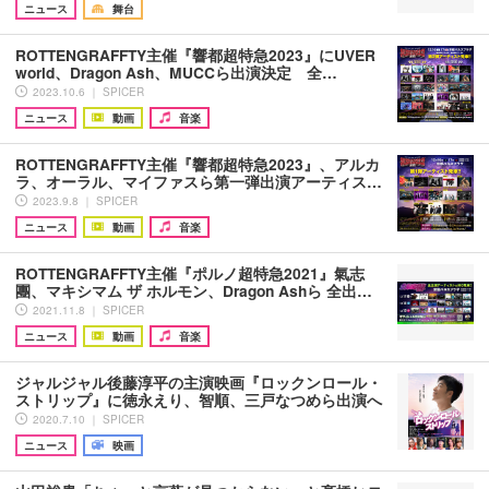
ニュース
舞台
ROTTENGRAFFTY主催『響都超特急2023』にUVER
world、Dragon Ash、MUCCら出演決定 全…
2023.10.6 ｜ SPICER
ニュース
動画
音楽
ROTTENGRAFFTY主催『響都超特急2023』、アルカ
ラ、オーラル、マイファスら第一弾出演アーティス…
2023.9.8 ｜ SPICER
ニュース
動画
音楽
ROTTENGRAFFTY主催『ポルノ超特急2021』氣志
團、マキシマム ザ ホルモン、Dragon Ashら 全出…
2021.11.8 ｜ SPICER
ニュース
動画
音楽
ジャルジャル後藤淳平の主演映画『ロックンロール・
ストリップ』に徳永えり、智順、三戸なつめら出演へ
2020.7.10 ｜ SPICER
ニュース
映画