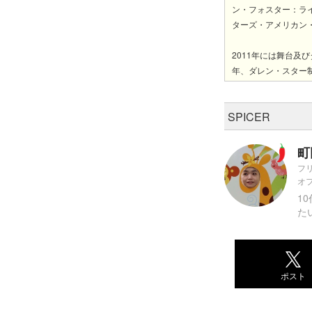
ン・フォスター：ラ
ターズ・アメリカン
2011年には舞台及
年、ダレン・スター
SPICER
町
フ
オ
1
た
ポスト