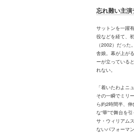
忘れ難い主演
サットンを一躍
役などを経て、
（2002）だっ
舎娘。幕が上が
ーが立っている
れない。
「着いたわよニ
その一瞬でミリ
ら約2時間半、
な“華”で舞台を
サ・ウィリアム
ないパフォーマ