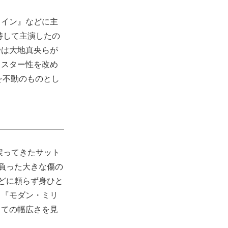
タイン』などに主
持して主演したの
では大地真央らが
とスター性を改め
を不動のものとし
戻ってきたサット
負った大きな傷の
どに頼らず身ひと
う『モダン・ミリ
しての幅広さを見