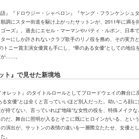
物語』『ドロウジー・シャペロン』『ヤング・フランケンシュ
順調にスター街道を駆け上がったサットンが、2011年に満を
・ゴーズ』。過去にエセル・マーマンやパティ・ルポン、日本
スターにしか許されないクラブ歌手のリノ役を務め、その実力
のトニー賞主演女優賞も手にし、“華のある女優”としての地位
だが……。
ット』で見せた新境地
ァイオレット』のタイトルロールとしてブロードウェイの舞台に
ある女優”とは全くと言っていいほど別人だった。幼いころ顔に
が持てない、言っていれば“地味”な女性の役を、特殊メイクな
たのだ。舞台に照明が入るとそこに既にヒロインがいる、とい
きの演出が、サットンの表情の違いを一層際立たたせ、女優と
った。