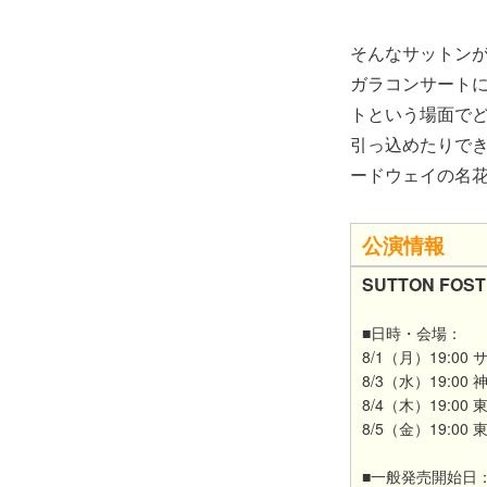
そんなサットンが
ガラコンサート
トという場面でど
引っ込めたりで
ードウェイの名
公演情報
SUTTON FO
■日時・会場：
8/1（月）19:
8/3（水）19:0
8/4（木）19:0
8/5（金）19:0
■一般発売開始日：