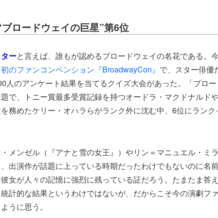
“ブロードウェイの巨星”第6
位
スター
と言えば、誰もが認めるブロードウェイの名花である。今
のファンコンベンション『BroadwayCon』
で、スター俳優
00人のアンケート結果を当てるクイズ大会があった。「ブロ
お題で、トニー賞最多受賞記録を持つオードラ・マクドナルド
役を務めたケリー・オハラらがランク外に沈む中、6位にランク
ナ・メンゼル（『アナと雪の女王』）やリン＝マニュエル・ミ
に、出演作が話題に上っている時期だったわけでもないのに名
彼女が人々の記憶に強烈に残っている証だろう。たまたま答え
、統計的な結果というわけではないが、だからこそ今の演劇フ
るように思う。