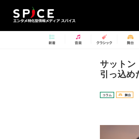
サットン
引っ込め
コラム
舞台