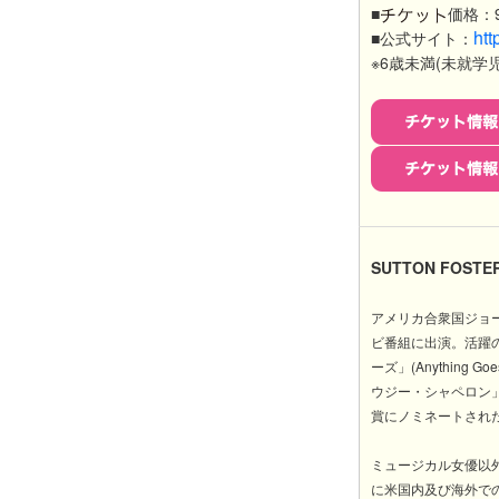
■
価格：9
htt
■公式サイト：
※6歳未満(未就学
SUTTON FOS
アメリカ合衆国ジョ
ビ番組に出演。活躍の場を
ーズ」(Anything
ウジー・シャペロン」(Th
賞にノミネートされ
ミュージカル女優以
に米国内及び海外で