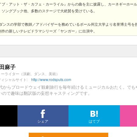
イブ・アット・ザ・カフェ・カーライル』からの曲を主に披露し、カーネギーホー
・ソングブック他、多数のステージで大絶賛を受けている。
びダンスの学部で教師／アドバイザーを務めているボール州立大学より名誉博士号を授
制作の新しいテレビドラマシリーズ「ヤンガー」に出演中。
田麻子
リーライター（演劇、ダンス、美術）
フィシャルサイト:
http://www.rodsputs.com
0代からブロードウェイ観劇旅行を毎年続けるミュージカルおたく。でも
いので趣味は翻訳版の妄想キャスティングです。
シェア
はてブ