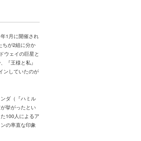
年1月に開催され
たちが2組に分か
ードウェイの巨星と
や、『王様と私』
インしていたのが
ランダ（『ハミル
前が挙がったとい
た100人によるア
ァンの率直な印象