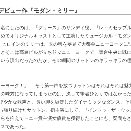
デビュー作『モダン・ミリー』
有名にしたのは、『グリース』のサンディ役、『レ・ミゼラブ
初めてオリジナルキャストとして主演したミュージカル『モダ
た。ヒロインのミリーは、玉の輿を夢見て大都会ニューヨークに“
るとそこは高層ビルが立ち並ぶニューヨークで、舞台中央に既
という演出だったのだが、その瞬間のサットンのキラッキラの
ューヨーク！」──そう第一声を放つサットンはそれはそれは魅
ーの味方になってしまったのは、決して筆者ひとりではなかっ
伸びやかな歌声と、長い脚を駆使したダイナミックなダンス、そ
引っ張り続けたサットン。初主演にして、『イントゥ・ザ・ウッ
スらを抑えてトニー賞主演女優賞を獲得したことにも、疑問を
ンスであった。