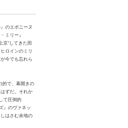
ル』のエポニーヌ
ン・ミリー』
上京”してきた田
にヒロインのミリ
瞳が今でも忘れら
力的で、幕開きの
たはずだ。それか
して圧倒的
ズ』のヴァネッ
さしはさむ余地の