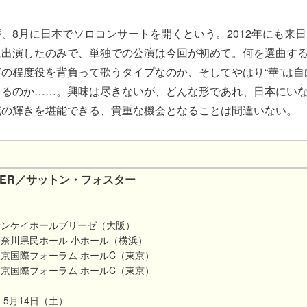
、8月に日本でソロコンサートを開くという。2012年にも来
に出演したのみで、単独での公演は今回が初めて。何を選曲す
の程度役を背負って歌うタイプなのか、そしてやはり“華”は自
きるのか……。興味は尽きないが、どんな形であれ、日本にい
花の輝きを堪能できる、貴重な機会となることは間違いない。
STER／サットン・フォスター​
00 サンケイホールブリーゼ（大阪）
0 神奈川県民ホール 小ホール（横浜）
0 東京国際フォーラム ホールC（東京）
0 東京国際フォーラム ホールC
（東京）
5月14日（土）