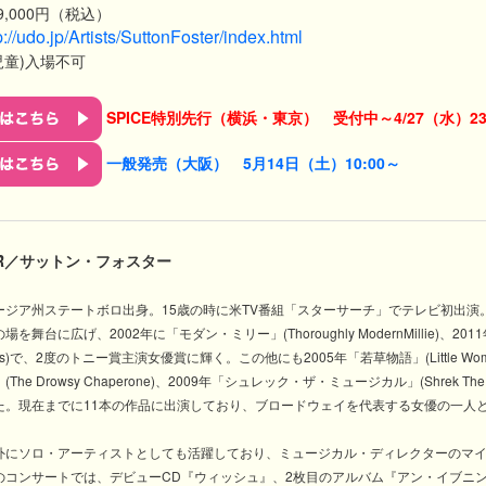
,000円（税込）
p://udo.jp/Artists/SuttonFoster/index.html​
児童)入場不可
SPICE特別先行（横浜・東京） 受付中
～4/27（
水）23
一般発売（大阪）
5月14日（土）10:00～
TER／サットン・フォスター
ージア州ステートボロ出身。15歳の時に米TV番組「スターサーチ」でテレビ初出演
舞台に広げ、2002年に「モダン・ミリー」(Thoroughly ModernMillie)、2
 Goes)で、2度のトニー賞主演女優賞に輝く。この他にも2005年「若草物語」(Little Wo
e Drowsy Chaperone)、2009年「シュレック・ザ・ミュージカル」(Shrek The 
た。現在までに11本の作品に出演しており、ブロードウェイを代表する女優の一人
外にソロ・アーティストとしても活躍しており、ミュージカル・ディレクターのマ
のコンサートでは、デビューCD『ウィッシュ』、2枚目のアルバム『アン・イブニ