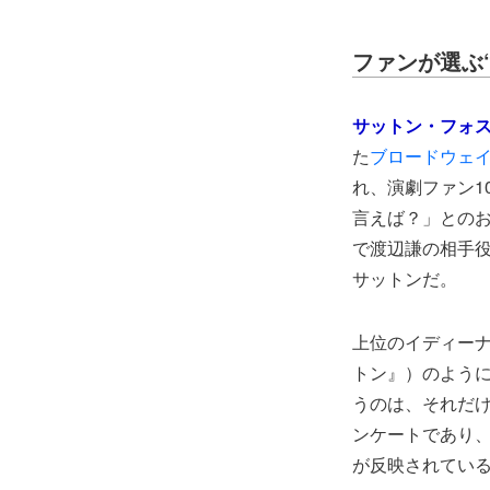
ファンが選ぶ
サットン・フォ
た
ブロードウェイ初
れ、演劇ファン1
言えば？」との
で渡辺謙の相手
サットンだ。
上位のイディー
トン』）のよう
うのは、それだけ
ンケートであり
が反映されてい