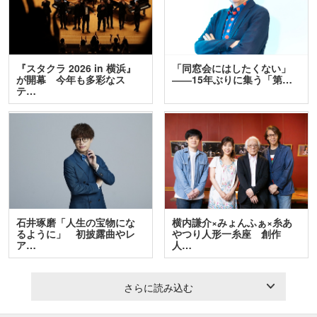
『スタクラ 2026 in 横浜』
「同窓会にはしたくない」
が開幕 今年も多彩なス
――15年ぶりに集う「第…
テ…
石井琢磨「人生の宝物にな
横内謙介×みょんふぁ×糸あ
るように」 初披露曲やレ
やつり人形一糸座 創作
ア…
人…
さらに読み込む