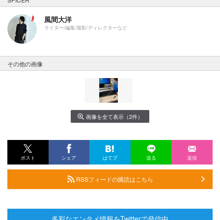
風間大洋
ライター/編集/撮影/ディレクターなど
その他の画像
画像を全て表示（2件）
ポスト
シェア
はてブ
送る
送信
RSSフィードの購読はこちら
多彩なエンタメ情報をTwitterで発信中