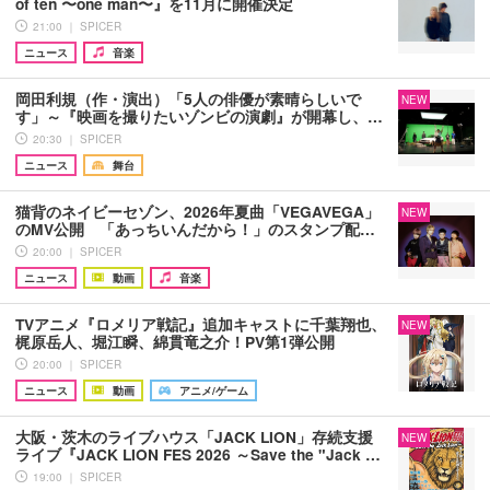
of ten 〜one man〜』を11月に開催決定
21:00 ｜ SPICER
ニュース
音楽
岡田利規（作・演出）「5人の俳優が素晴らしいで
NEW
す」～『映画を撮りたいゾンビの演劇』が開幕し、…
20:30 ｜ SPICER
ニュース
舞台
猫背のネイビーセゾン、2026年夏曲「VEGAVEGA」
NEW
のMV公開 「あっちいんだから！」のスタンプ配…
20:00 ｜ SPICER
ニュース
動画
音楽
TVアニメ『ロメリア戦記』追加キャストに千葉翔也、
NEW
梶原岳人、堀江瞬、綿貫竜之介！PV第1弾公開
20:00 ｜ SPICER
ニュース
動画
アニメ/ゲーム
大阪・茨木のライブハウス「JACK LION」存続支援
NEW
ライブ『JACK LION FES 2026 ～Save the "Jack …
19:00 ｜ SPICER