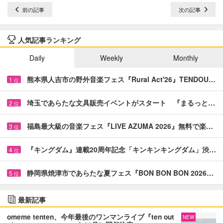
前の記事
次の記事
人気記事ランキング
Daily
Weekly
Monthly
熊本県人吉市の野外音楽フェス『Rural Act'26』TENDOU…
1
位
埼玉であらたな文具販売イベントがスタート 『まるっと…
2
位
福島最大級の音楽フェス『LIVE AZUMA 2026』無料で楽…
3
位
『キングダム』連載20周年記念「キンキンキングダム」渋…
4
位
静岡県焼津市であらたな夏フェス『BON BON BON 2026…
5
位
最新記事
omeme tenten、今年最後のワンマンライブ『ten out
NEW