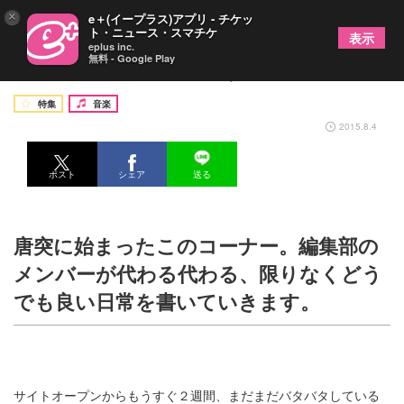
×
e＋(イープラス)アプリ - チケッ
ト・ニュース・スマチケ
表示
eplus inc.
無料 - Google Play
【今日の編集部】明日来るはずが、はや一週間……
特集
音楽
2015.8.4
ポスト
シェア
送る
唐突に始まったこのコーナー。編集部の
メンバーが代わる代わる、限りなくどう
でも良い日常を書いていきます。
サイトオープンからもうすぐ２週間、まだまだバタバタしている