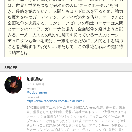
は、世界と世界をつなぐ異次元の入口“ダークポータル”を開
き、侵略を始めていた。人間たちはアゼロスを守るため、強力
な魔力を持つガーディアン、メディヴの力を借り、オークとの
全面戦争を決意する。しかし、アゼロスの騎士ローサーは人間
とオークのハーフ、ガローナと協力し全面戦争を避けようと試
みる。一方、人間との戦いに疑問を持っている一人のオーク、
デュロタンも争いを避け、一族を守るために、人間と手を結ぶ
ことを決断するのだが……果たして、この壮絶な戦いの先に待
つ結末とは。
SPICER
加東岳史
SPICE編集部
twitter:
@spice_anige
facebook:
https://www.facebook.com/takeshi.kato.3557
SPICE編集部アニメ/ゲーム担当 劇団GAIA_crew代表、劇作家、演出
家、俳優としても活動中。元株式会社ウルトラシープ所属のクリエイ
ターとして 文筆業なども行っております。元々アニメやゲームのサ
ブカルチャーが好きでしたが、それ以上にエンターテイメントが大好
きということに気がついてしまいました。 アニソンRemixを中心とし
たオールジャンルのDJもしていたり、色々なエンタメに貪欲に首を