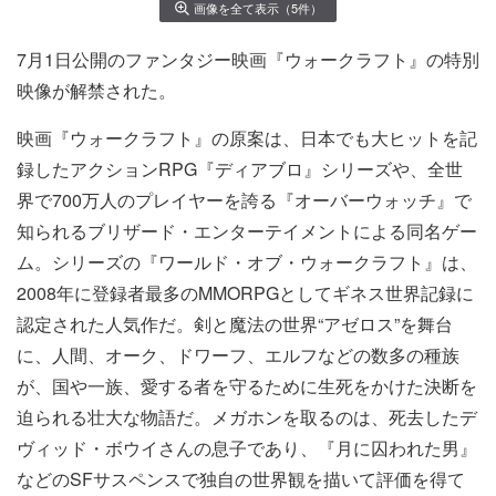
画像を全て表示（5件）
7月1日公開のファンタジー映画『ウォークラフト』の特別
映像が解禁された。
映画『ウォークラフト』の原案は、日本でも大ヒットを記
録したアクションRPG『ディアブロ』シリーズや、全世
界で700万人のプレイヤーを誇る『オーバーウォッチ』で
知られるブリザード・エンターテイメントによる同名ゲー
ム。シリーズの『ワールド・オブ・ウォークラフト』は、
2008年に登録者最多のMMORPGとしてギネス世界記録に
認定された人気作だ。剣と魔法の世界“アゼロス”を舞台
に、人間、オーク、ドワーフ、エルフなどの数多の種族
が、国や一族、愛する者を守るために生死をかけた決断を
迫られる壮大な物語だ。メガホンを取るのは、死去したデ
ヴィッド・ボウイさんの息子であり、『月に囚われた男』
などのSFサスペンスで独自の世界観を描いて評価を得て