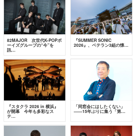
82MAJOR 次世代K-POPボ
『SUMMER SONIC
ーイズグループの“今”を
2026』、ベテラン3組の懐…
訊…
『スタクラ 2026 in 横浜』
「同窓会にはしたくない」
が開幕 今年も多彩なス
――15年ぶりに集う「第…
テ…