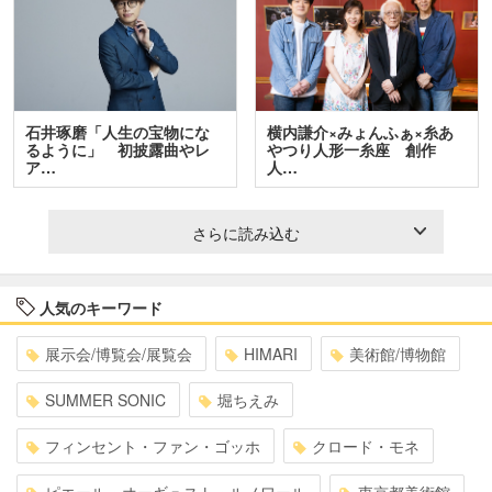
石井琢磨「人生の宝物にな
横内謙介×みょんふぁ×糸あ
るように」 初披露曲やレ
やつり人形一糸座 創作
ア…
人…
さらに読み込む
人気のキーワード
展示会/博覧会/展覧会
HIMARI
美術館/博物館
SUMMER SONIC
堀ちえみ
フィンセント・ファン・ゴッホ
クロード・モネ
ピエール・オーギュスト・ルノワール
東京都美術館