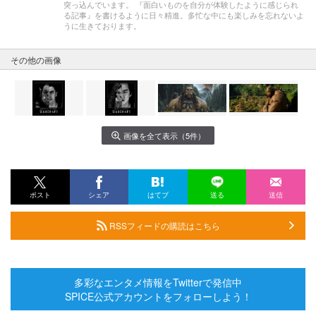
突っ込んでいます。 『面白いものを自分が体験したように感じられ
る記事』を書けるように日々精進。多忙な中にも楽しみを忘れないよ
うに生きております。
その他の画像
画像を全て表示（5件）
ポスト
シェア
はてブ
送る
送信
RSSフィードの購読はこちら
多彩なエンタメ情報をTwitterで発信中
SPICE公式アカウントをフォローしよう！