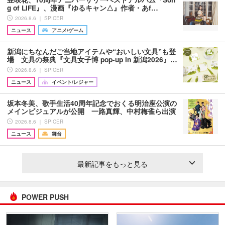
g of LIFE』、漫画『ゆるキャン△』作者・あf…
2026.8.6 ｜ SPICER
ニュース
アニメ/ゲーム
新潟にちなんだご当地アイテムや“おいしい文具”も登
場 文具の祭典『文具女子博 pop-up in 新潟2026』…
2026.8.6 ｜ SPICER
ニュース
イベント/レジャー
坂本冬美、歌手生活40周年記念でおくる明治座公演の
メインビジュアルが公開 一路真輝、中村梅雀ら出演
2026.8.6 ｜ SPICER
ニュース
舞台
最新記事をもっと見る
POWER PUSH