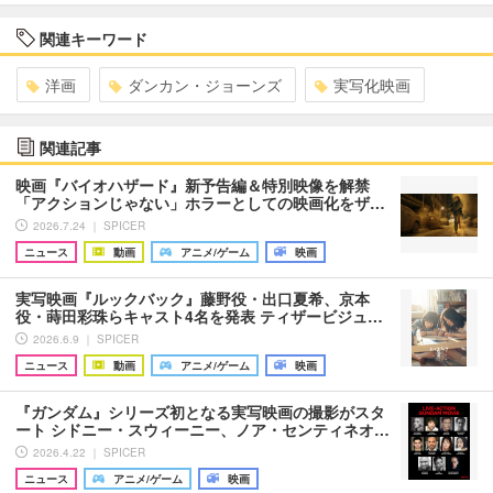
関連キーワード
洋画
ダンカン・ジョーンズ
実写化映画
関連記事
映画『バイオハザード』新予告編＆特別映像を解禁
「アクションじゃない」ホラーとしての映画化をザ…
2026.7.24 ｜ SPICER
ニュース
動画
アニメ/ゲーム
映画
実写映画『ルックバック』藤野役・出口夏希、京本
役・蒔田彩珠らキャスト4名を発表 ティザービジュ…
2026.6.9 ｜ SPICER
ニュース
動画
アニメ/ゲーム
映画
『ガンダム』シリーズ初となる実写映画の撮影がスタ
ート シドニー・スウィーニー、ノア・センティネオ…
2026.4.22 ｜ SPICER
ニュース
アニメ/ゲーム
映画