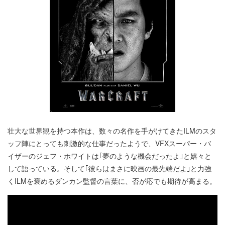
壮大な世界観を持つ本作は、数々の名作を手がけてきたILMのスタ
ッフ陣にとっても刺激的な仕事だったようで、VFXスーパー・バ
イザーのジェフ・ホワイトは｢夢のような機会だったよ｣と嬉々と
して語っている。そして｢彼らはまさに映画の最先端だよ｣と力強
くILMを褒めるダンカン監督の言葉に、否が応でも期待が高まる。