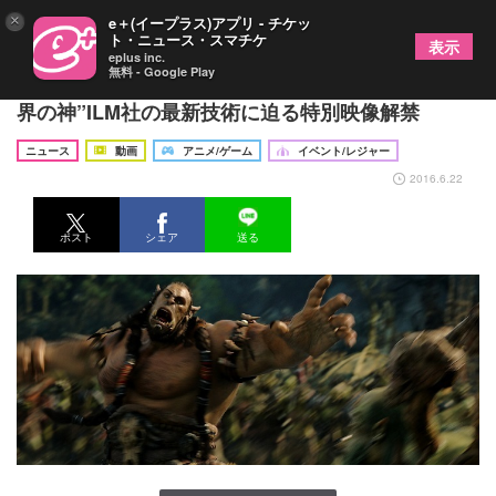
×
e＋(イープラス)アプリ - チケッ
ト・ニュース・スマチケ
表示
eplus inc.
無料 - Google Play
世界最大のRPG原作映画『ウォークラフト』 “CG
界の神”ILM社の最新技術に迫る特別映像解禁
ニュース
動画
アニメ/ゲーム
イベント/レジャー
2016.6.22
ポスト
シェア
送る