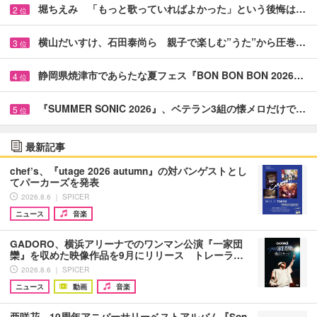
堀ちえみ 「もっと歌っていればよかった」という後悔は…
2
位
横山だいすけ、石田泰尚ら 親子で楽しむ”うた”から圧巻…
3
位
静岡県焼津市であらたな夏フェス『BON BON BON 2026…
4
位
『SUMMER SONIC 2026』、ベテラン3組の懐メロだけで…
5
位
最新記事
chef’s、『utage 2026 autumn』の対バンゲストとし
てパーカーズを発表
2026.8.6 ｜ SPICER
ニュース
音楽
GADORO、横浜アリーナでのワンマン公演『一家団
欒』を収めた映像作品を9月にリリース トレーラ…
2026.8.6 ｜ SPICER
ニュース
動画
音楽
亜咲花、10周年アニバーサリーベストアルバム『Son