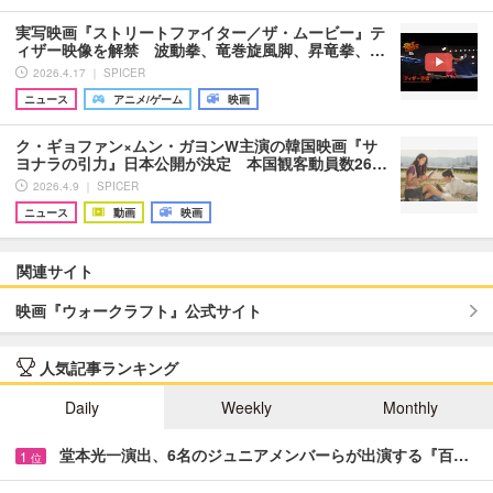
実写映画『ストリートファイター／ザ・ムービー』テ
ィザー映像を解禁 波動拳、竜巻旋風脚、昇竜拳、…
2026.4.17 ｜ SPICER
ニュース
アニメ/ゲーム
映画
ク・ギョファン×ムン・ガヨンW主演の韓国映画『サ
ヨナラの引力』日本公開が決定 本国観客動員数26…
2026.4.9 ｜ SPICER
ニュース
動画
映画
関連サイト
映画『ウォークラフト』公式サイト
人気記事ランキング
Daily
Weekly
Monthly
堂本光一演出、6名のジュニアメンバーらが出演する『百…
1
位