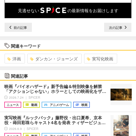
見逃せない
の最新情報をお届けします
前の記事
次の記事
関連キーワード
洋画
ダンカン・ジョーンズ
実写化映画
関連記事
映画『バイオハザード』新予告編＆特別映像を解禁
「アクションじゃない」ホラーとしての映画化をザ…
2026.7.24 ｜ SPICER
ニュース
動画
アニメ/ゲーム
映画
実写映画『ルックバック』藤野役・出口夏希、京本
役・蒔田彩珠らキャスト4名を発表 ティザービジュ…
2026.6.9 ｜ SPICER