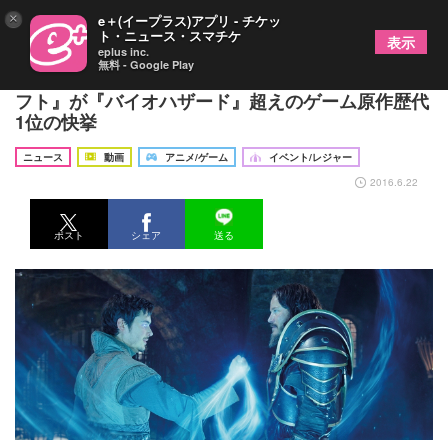
×
e＋(イープラス)アプリ - チケッ
ト・ニュース・スマチケ
表示
eplus inc.
無料 - Google Play
世界興行収入が395億円を突破！映画『ウォークラ
フト』が『バイオハザード』超えのゲーム原作歴代
1位の快挙
ニュース
動画
アニメ/ゲーム
イベント/レジャー
2016.6.22
ポスト
シェア
送る