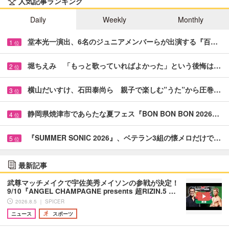
人気記事ランキング
Daily
Weekly
Monthly
堂本光一演出、6名のジュニアメンバーらが出演する『百…
1
位
堀ちえみ 「もっと歌っていればよかった」という後悔は…
2
位
横山だいすけ、石田泰尚ら 親子で楽しむ”うた”から圧巻…
3
位
静岡県焼津市であらたな夏フェス『BON BON BON 2026…
4
位
『SUMMER SONIC 2026』、ベテラン3組の懐メロだけで…
5
位
最新記事
武尊マッチメイクで宇佐美秀メイソンの参戦が決定！
9/10『ANGEL CHAMPAGNE presents 超RIZIN.5 …
2026.8.5 ｜ SPICER
ニュース
スポーツ