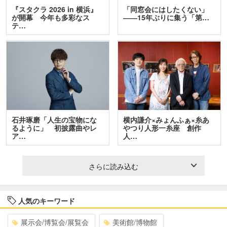
『スタクラ 2026 in 横浜』
「同窓会にはしたくない」
が開幕 今年も多彩なス
――15年ぶりに集う「第…
テ…
石井琢磨「人生の宝物にな
横内謙介×みょんふぁ×糸あ
るように」 初披露曲やレ
やつり人形一糸座 創作
ア…
人…
さらに読み込む
人気のキーワード
展示会/博覧会/展覧会
美術館/博物館