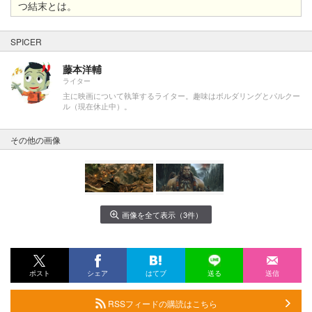
つ結末とは。
SPICER
藤本洋輔
ライター
主に映画について執筆するライター。趣味はボルダリングとパルクー
ル（現在休止中）。
その他の画像
画像を全て表示（3件）
ポスト
シェア
はてブ
送る
送信
RSSフィードの購読はこちら