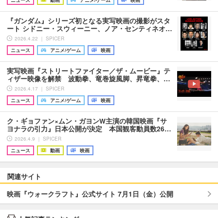
ニュース
動画
アニメ/ゲーム
映画
『ガンダム』シリーズ初となる実写映画の撮影がスタ
ート シドニー・スウィーニー、ノア・センティネオ…
2026.4.22 ｜ SPICER
ニュース
アニメ/ゲーム
映画
実写映画『ストリートファイター／ザ・ムービー』テ
ィザー映像を解禁 波動拳、竜巻旋風脚、昇竜拳、…
2026.4.17 ｜ SPICER
ニュース
アニメ/ゲーム
映画
ク・ギョファン×ムン・ガヨンW主演の韓国映画『サ
ヨナラの引力』日本公開が決定 本国観客動員数26…
2026.4.9 ｜ SPICER
ニュース
動画
映画
関連サイト
映画『ウォークラフト』公式サイト 7月1日（金）公開