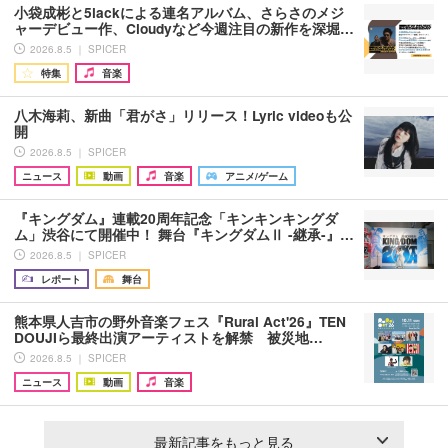
小袋成彬と5lackによる連名アルバム、さらさのメジ
ャーデビュー作、Cloudyなど今週注目の新作を深堀…
2026.8.5 ｜ SPICER
特集
音楽
八木海莉、新曲「君がさ」リリース！Lyric videoも公
開
2026.8.5 ｜ SPICER
ニュース
動画
音楽
アニメ/ゲーム
『キングダム』連載20周年記念「キンキンキングダ
ム」渋谷にて開催中！ 舞台『キングダムⅡ -継承-』…
2026.8.5 ｜ SPICER
レポート
舞台
熊本県人吉市の野外音楽フェス『Rural Act'26』TEN
DOUJIら最終出演アーティストを解禁 被災地…
2026.8.5 ｜ SPICER
ニュース
動画
音楽
最新記事をもっと見る