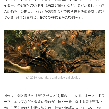
イダー』の2億7470万ドル（約286億円）など、名だたるヒット作
の記録を、公開日からわずか3週間ほどで抜き去る快挙を成し遂げ
ている（6月21日時点、BOX OFFICE MOJO調べ）。
(c) 2016 legendary and universal studios
同作は、剣と魔法の世界“アゼロス”を舞台に、人間、オーク、ドワ
ーフ、エルフなどの数多の種族が、国や一族、愛する者を守るた
めに生死をかけた決断を迫られる壮大な物語を描いている。その