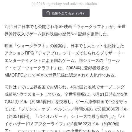
(c) 2016 legendary and universal studios
画像を全て表示（3件）
7月1日に日本でも公開されるSF映画『ウォークラフト』が、全世
界興行収入でゲーム原作映画の歴代No1記録を更新した。
映画『ウォークラフト』の原案は、日本でも大ヒットを記録した
アクションRPG『ディアブロ』シリーズで知られるブリザード・
エンターテイメントによる同名ゲーム。同シリーズの『ワール
ド・オブ・ウォークラフト』は、2008年に登録者最多の
MMORPGとしてギネス世界記録に認定された人気作である。
同作はすでに世界各国で封切られ、46の国と地域でオープニング
成績第1位でスタートしている。全世界興収は、6月21日時点で3億
7,841万ドル（約395億円）を突破し、ゲーム原作映画で1位を守っ
ていた『プリンス・オブ・ペルシャ／時間の砂』の3億3636万ドル
（約351億円)、『バイオハザード』シリーズで最も成功した『バ
イオハザードIV アフターライフ』の2億9622万ドル（約309億
円）、アンジェリーナ・ジョリーの出世作でもある『トゥームレ