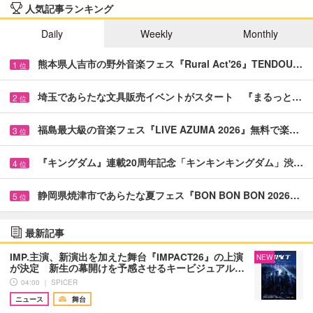
人気記事ランキング
Daily
Weekly
Monthly
熊本県人吉市の野外音楽フェス『Rural Act'26』TENDOU…
1
位
埼玉であらたな文具販売イベントがスタート 『まるっと…
2
位
福島最大級の音楽フェス『LIVE AZUMA 2026』無料で楽…
3
位
『キングダム』連載20周年記念「キンキンキングダム」渋…
4
位
静岡県焼津市であらたな夏フェス『BON BON BON 2026…
5
位
最新記事
IMP.主演、新演出を加えた舞台『IMPACT26』の上演
NEW
が決定 新生の幕開けを予感させるキービジュアル…
04:00 ｜ SPICER
ニュース
舞台