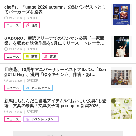
chef’s、『utage 2026 autumn』の対バンゲストとし
てパーカーズを発表
2026.8.6 ｜ SPICER
ニュース
音楽
GADORO、横浜アリーナでのワンマン公演『一家団
欒』を収めた映像作品を9月にリリース トレーラ…
2026.8.6 ｜ SPICER
ニュース
動画
音楽
亜咲花、10周年アニバーサリーベストアルバム『Son
g of LIFE』、漫画『ゆるキャン△』作者・あf…
2026.8.6 ｜ SPICER
ニュース
アニメ/ゲーム
新潟にちなんだご当地アイテムや“おいしい文具”も登
場 文具の祭典『文具女子博 pop-up in 新潟2026』…
2026.8.6 ｜ SPICER
ニュース
イベント/レジャー