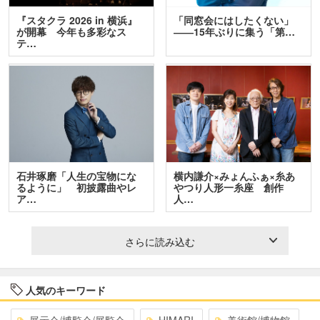
『スタクラ 2026 in 横浜』
「同窓会にはしたくない」
が開幕 今年も多彩なス
――15年ぶりに集う「第…
テ…
石井琢磨「人生の宝物にな
横内謙介×みょんふぁ×糸あ
るように」 初披露曲やレ
やつり人形一糸座 創作
ア…
人…
さらに読み込む
人気のキーワード