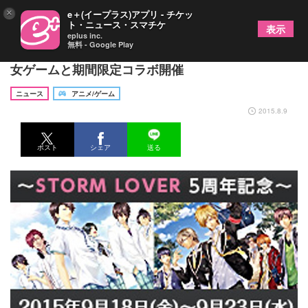
×
e＋(イープラス)アプリ - チケッ
ト・ニュース・スマチケ
表示
eplus inc.
無料 - Google Play
池袋イケメンカフェ『聖ジュリアーノ音楽院』が乙
女ゲームと期間限定コラボ開催
ニュース
アニメ/ゲーム
2015.8.9
ポスト
シェア
送る