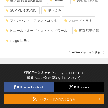
展示会/博覧会/展覧会
HIMARI
美術館/博物館
SUMMER SONIC
堀ちえみ
フィンセント・ファン・ゴッホ
クロード・モネ
ピエール・オーギュスト・ルノワール
東京都美術館
indigo la End
キーワードをもっと見る
SPICEの公式アカウントをフォローして
最新のエンタメ情報を手に入れよう
Follow on Facebook
Follow on X
RSSフィードの購読はこちら