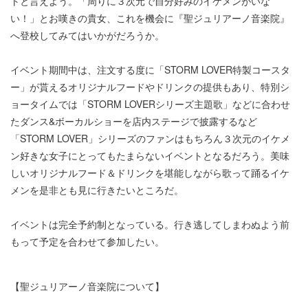
トと言えよう。「周りに３次元で自分好みのイケメンがいな
い！」とお嘆きの貴女、これを機会に『聖ジュリアーノ音楽院』
へ登校してみてはいかがだろうか。
イベント期間中は、注文する度に「STORM LOVER特製コースタ
ー」が貰えるオリジナルフードやドリンクの提供もあり、特別シ
ョータイムでは「STORM LOVERシリーズ主題歌」などに合わせ
たダンス&ボーカルショーを店内ステージで披露するなど
「STORM LOVER」シリーズのファンはもちろん３次元のイケメ
ン好きな女子にとってもたまらないイベントとなるだろう。美味
しいオリジナルフード＆ドリンクを堪能しながら歌って踊るイケ
メンを是非とも見に行きたいところだ。
イベントは完全予約制となっている。行き逃してしまわぬよう前
もって予定を合わせて参加したい。
【聖ジュリアーノ音楽院について】