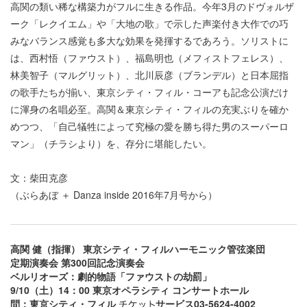
高関の類い稀な構築力がフルに生きる作品。今年3月のドヴォルザ
ーク「レクイエム」や「大地の歌」で示した声楽付き大作での巧
みなバランス感覚も多大な効果を発揮するであろう。ソリストに
は、西村悟（ファウスト）、福島明也（メフィストフェレス）、
林美智子（マルグリット）、北川辰彦（ブランデル）と日本屈指
の歌手たちが揃い、東京シティ・フィル・コーアも記念公演だけ
に渾身の名唱必至。高関＆東京シティ・フィルの充実ぶりを確か
めつつ、「自己犠牲によって究極の愛を勝ち得た男のスーパーロ
マン」（チラシより）を、存分に堪能したい。
文：柴田克彦
（ぶらあぼ ＋ Danza inside 2016年7月号から）
高関 健（指揮） 東京シティ・フィルハーモニック管弦楽団
定期演奏会 第300回記念演奏会
ベルリオーズ：劇的物語「ファウストの劫罰」
9/10（土）14：00 東京オペラシティ コンサートホール
問：東京シティ・フィル
サービス03-5624-4002