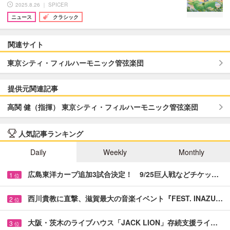
2025.8.26 ｜ SPICER
ニュース
クラシック
関連サイト
東京シティ・フィルハーモニック管弦楽団
提供元関連記事
高関 健（指揮） 東京シティ・フィルハーモニック管弦楽団
人気記事ランキング
Daily
Weekly
Monthly
広島東洋カープ追加3試合決定！ 9/25巨人戦などチケッ…
1
位
西川貴教に直撃、滋賀最大の音楽イベント『FEST. INAZU…
2
位
大阪・茨木のライブハウス「JACK LION」存続支援ライ…
3
位