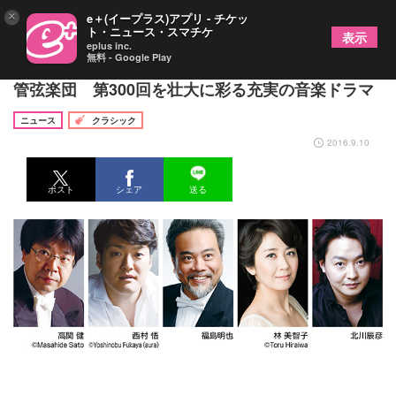
×
e＋(イープラス)アプリ - チケッ
ト・ニュース・スマチケ
表示
eplus inc.
無料 - Google Play
高関 健（指揮） 東京シティ・フィルハーモニック
管弦楽団 第300回を壮大に彩る充実の音楽ドラマ
ニュース
クラシック
2016.9.10
ポスト
シェア
送る