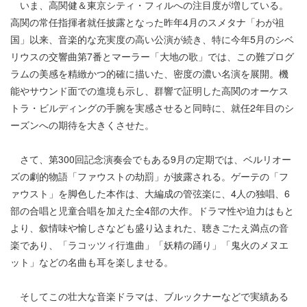
いま、高関健＆東京シティ・フィルへの注目度が増している。
高関の常任指揮者就任披露となった昨年4月のスメタナ「わが祖
国」以来、音楽的な充実度の高い公演が続き、特に今年5月のシベ
リウスの交響曲第7番とマーラー「大地の歌」では、この難プログ
ラムの美感を精緻かつ的確に描いた、密度の濃い名演を展開。機
能やサウンド面での進境も示し、群響で証明した高関のオーケス
トラ・ビルディングの手腕を実感させると同時に、就任2年目のシ
ーズンへの期待を大きくさせた。
さて、第300回記念演奏会でもある9月の定期では、ベルリオー
ズの劇的物語「ファウストの劫罰」が披露される。ゲーテの「フ
ァウスト」を脚色した本作は、大編成の管弦楽に、4人の独唱、6
部の合唱と児童合唱を加えた全4部の大作。ドラマ性や迫力はもと
より、叙情味や愉しさなども盛り込まれた、聴きごたえ満点の音
楽であり、「ラコッツィ行進曲」「妖精の踊り」「鬼火のメヌエ
ット」などの名曲も耳を楽しませる。
そしてこの壮大な音楽ドラマは、ブルックナーなどで実績ある