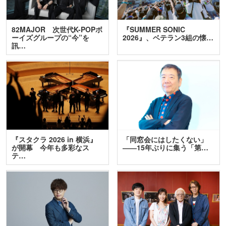
82MAJOR 次世代K-POPボ
『SUMMER SONIC
ーイズグループの“今”を
2026』、ベテラン3組の懐…
訊…
『スタクラ 2026 in 横浜』
「同窓会にはしたくない」
が開幕 今年も多彩なス
――15年ぶりに集う「第…
テ…