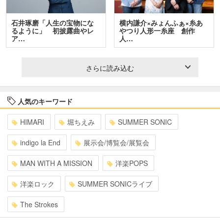
石井琢磨「人生の宝物にな
横内謙介×みょんふぁ×糸あ
るように」 初披露曲やレ
やつり人形一糸座 創作
ア…
人…
さらに読み込む
人気のキーワード
HIMARI
堀ちえみ
SUMMER SONIC
indigo la End
展示会/博覧会/展覧会
MAN WITH A MISSION
洋楽POPS
洋楽ロック
SUMMER SONICライブ
The Strokes