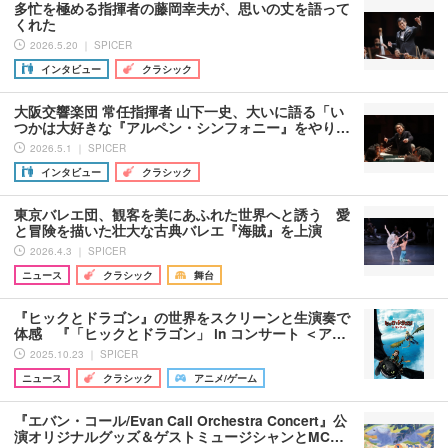
多忙を極める指揮者の藤岡幸夫が、思いの丈を語って
くれた
2026.5.20 ｜ SPICER
インタビュー
クラシック
大阪交響楽団 常任指揮者 山下一史、大いに語る「い
つかは大好きな『アルペン・シンフォニー』をやり…
2026.5.1 ｜ SPICER
インタビュー
クラシック
東京バレエ団、観客を美にあふれた世界へと誘う 愛
と冒険を描いた壮大な古典バレエ『海賊』を上演
2026.4.3 ｜ SPICER
ニュース
クラシック
舞台
『ヒックとドラゴン』の世界をスクリーンと生演奏で
体感 『「ヒックとドラゴン」 in コンサート ＜ア…
2025.10.23 ｜ SPICER
ニュース
クラシック
アニメ/ゲーム
『エバン・コール/Evan Call Orchestra Concert』公
演オリジナルグッズ＆ゲストミュージシャンとMC…