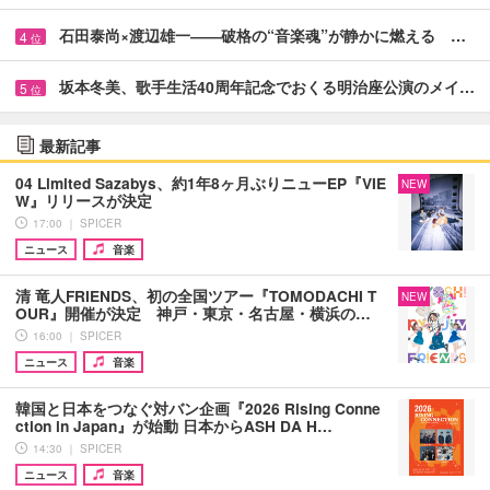
石田泰尚×渡辺雄一――破格の“音楽魂”が静かに燃える …
4
位
坂本冬美、歌手生活40周年記念でおくる明治座公演のメイ…
5
位
最新記事
04 Limited Sazabys、約1年8ヶ月ぶりニューEP『VIE
NEW
W』リリースが決定
17:00 ｜ SPICER
ニュース
音楽
清 竜人FRIENDS、初の全国ツアー『TOMODACHI T
NEW
OUR』開催が決定 神戸・東京・名古屋・横浜の…
16:00 ｜ SPICER
ニュース
音楽
韓国と日本をつなぐ対バン企画『2026 Rising Conne
ction in Japan』が始動 日本からASH DA H…
14:30 ｜ SPICER
ニュース
音楽