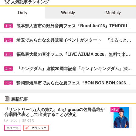
人気記事ランキング
Daily
Weekly
Monthly
熊本県人吉市の野外音楽フェス『Rural Act'26』TENDOU…
1
位
埼玉であらたな文具販売イベントがスタート 『まるっと…
2
位
福島最大級の音楽フェス『LIVE AZUMA 2026』無料で楽…
3
位
『キングダム』連載20周年記念「キンキンキングダム」渋…
4
位
静岡県焼津市であらたな夏フェス『BON BON BON 2026…
5
位
最新記事
『サントリー1万人の第九』Aぇ! groupの佐野晶哉が
NEW
合唱団代表として出演することが決定
10:00 ｜ SPICER
ニュース
クラシック