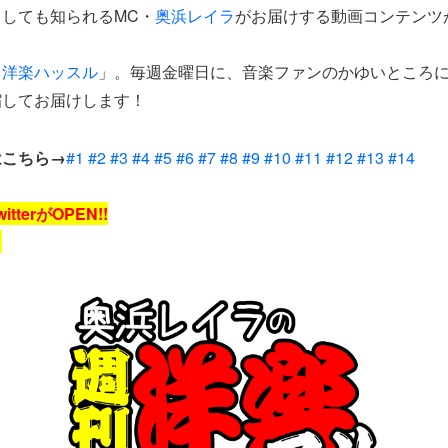
しても知られるMC・
奥浜レイラ
がお届けする動画コンテンツが
！
洋楽ハッスル
」。毎週金曜日に、音楽ファンのかゆいところ
縮してお届けします！
はこちら→
#1
#2
#3
#4
#5
#6
#7
#8
#9
#10
#11
#12
#13
#14
itterがOPEN!!
！