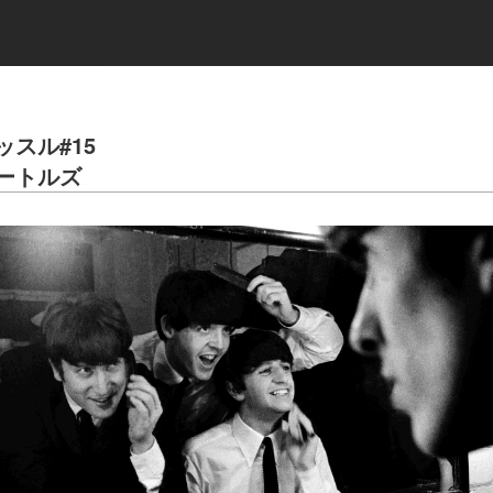
スル#15
ートルズ