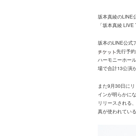
坂本真綾のLIN
「坂本真綾 LIVE T
坂本のLINE公
先行予約
ハーモニーホール
場で合計13公演
また9月30日に
インが明らかにな
リリースされる
真が使われてい