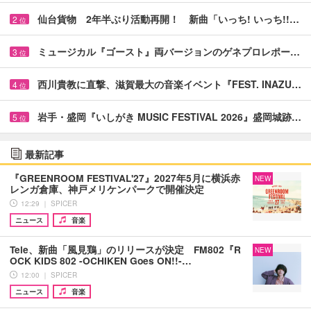
仙台貨物 2年半ぶり活動再開！ 新曲「いっち! いっち!!…
2
位
ミュージカル『ゴースト』両バージョンのゲネプロレポー…
3
位
西川貴教に直撃、滋賀最大の音楽イベント『FEST. INAZU…
4
位
岩手・盛岡『いしがき MUSIC FESTIVAL 2026』盛岡城跡…
5
位
最新記事
『GREENROOM FESTIVAL'27』2027年5月に横浜赤
NEW
レンガ倉庫、神戸メリケンパークで開催決定
12:29 ｜ SPICER
ニュース
音楽
Tele、新曲「風見鶏」のリリースが決定 FM802『R
NEW
OCK KIDS 802 -OCHIKEN Goes ON!!-…
12:00 ｜ SPICER
ニュース
音楽