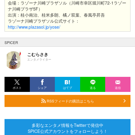
会場：ラゾーナ川崎プラザソル（川崎市幸区堀川町72-1ラゾー
ナ川崎プラザ5F）
出演：桂小南治、桂米多朗、橘ノ双葉、春風亭昇吾
ラゾーナ川崎プラザソル公式サイト：
http://www.plazasol.jp/yose/
SPICER
こむらさき
エンタメライター
ポスト
シェア
はてブ
送る
送信
RSSフィードの購読はこちら
多彩なエンタメ情報をTwitterで発信中
SPICE公式アカウントをフォローしよう！