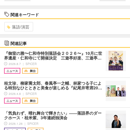
関連キーワード
落語/演芸
関連記事
『御室の雅〜仁和寺特別落語会２０２６〜』10月に世
界遺産・仁和寺にて開催決定 三遊亭好楽、三遊亭…
2026.8.7 ｜ SPICER
ニュース
舞台
桂文珍、柳家喬太郎、春風亭一之輔、林家つる子によ
る特別なひとときと美食が楽しめる『紀尾井寄席20…
2026.4.8 ｜ SPICER
ニュース
舞台
「気負わず、晴れ舞台で輝きたい」――落語界のダー
クホース・桂米紫、3年連続独演会
2026.1.26 ｜ SPICER