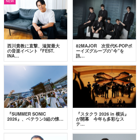
NEW
西川貴教に直撃、滋賀最大
82MAJOR 次世代K-POPボ
の音楽イベント『FEST.
ーイズグループの“今”を
INA…
訊…
『SUMMER SONIC
『スタクラ 2026 in 横浜』
2026』、ベテラン3組の懐…
が開幕 今年も多彩なス
テ…