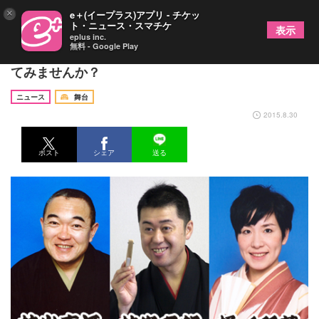
×
e＋(イープラス)アプリ - チケッ
ト・ニュース・スマチケ
表示
eplus inc.
無料 - Google Play
月イチの落語寄席！ラゾーナ川崎で「粋」に過ごし
てみませんか？
ニュース
舞台
2015.8.30
ポスト
シェア
送る