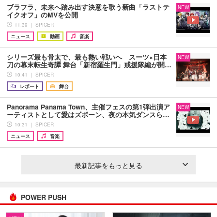
ブラフラ、未来へ踏み出す決意を歌う新曲「ラストテ
NEW
イクオフ」のMVを公開
11:39 ｜ SPICER
ニュース
動画
音楽
シリーズ最も骨太で、最も熱い戦いへ スーツ×日本
NEW
刀の幕末転生奇譚 舞台「新宿羅生門」戒援隊編が開…
10:41 ｜ SPICER
レポート
舞台
Panorama Panama Town、主催フェスの第1弾出演ア
NEW
ーティストとして愛はズボーン、夜の本気ダンスら…
10:31 ｜ SPICER
ニュース
音楽
最新記事をもっと見る
POWER PUSH