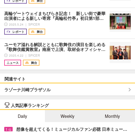
レポート
舞台
高輪ゲートウェイまちびらき記念！ 新しい街で豪華
出演者による新しい寄席『高輪松竹亭』初日第1部…
2025.5.24 ｜ SPICER
レポート
舞台
ユーモア溢れる解説とともに歌舞伎の演目を楽しめる
『歌舞伎鑑賞教室』南座で上演、取材会オフィシャ…
2025.4.22 ｜ SPICER
ニュース
舞台
関連サイト
ラゾーナ川崎プラザソル
人気記事ランキング
Daily
Weekly
Monthly
想像を超えてくる！ミュージカルファン必聴 日本ミュー…
1
位