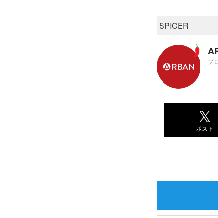
SPICER
A
プ
ポスト