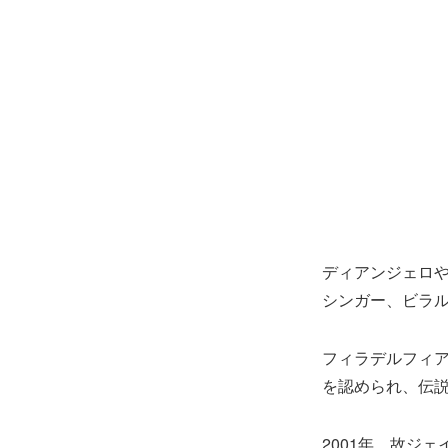
ディアンジェロや
シンガー、ビラル
フィラデルフィ
を認められ、伝
2001年、故ジ