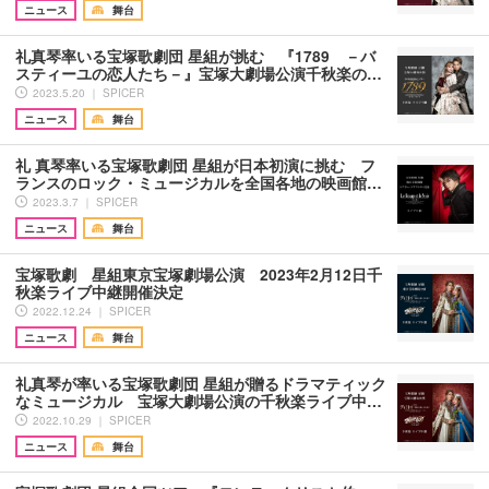
ニュース
舞台
礼真琴率いる宝塚歌劇団 星組が挑む 『1789 －バ
スティーユの恋人たち－』宝塚大劇場公演千秋楽の…
2023.5.20 ｜ SPICER
ニュース
舞台
礼 真琴率いる宝塚歌劇団 星組が日本初演に挑む フ
ランスのロック・ミュージカルを全国各地の映画館…
2023.3.7 ｜ SPICER
ニュース
舞台
宝塚歌劇 星組東京宝塚劇場公演 2023年2月12日千
秋楽ライブ中継開催決定
2022.12.24 ｜ SPICER
ニュース
舞台
礼真琴が率いる宝塚歌劇団 星組が贈るドラマティック
なミュージカル 宝塚大劇場公演の千秋楽ライブ中…
2022.10.29 ｜ SPICER
ニュース
舞台