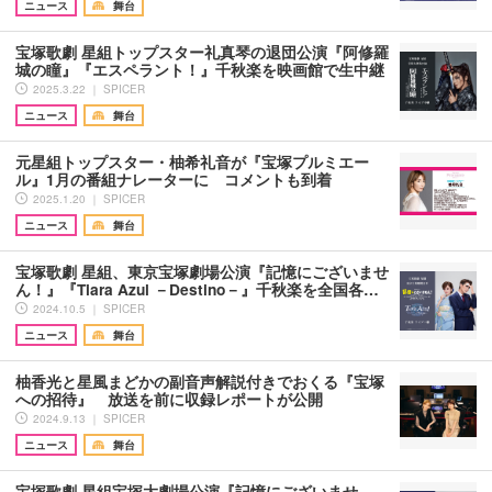
ニュース
舞台
宝塚歌劇 星組トップスター礼真琴の退団公演『阿修羅
城の瞳』『エスペラント！』千秋楽を映画館で生中継
2025.3.22 ｜ SPICER
ニュース
舞台
元星組トップスター・柚希礼音が『宝塚プルミエー
ル』1月の番組ナレーターに コメントも到着
2025.1.20 ｜ SPICER
ニュース
舞台
宝塚歌劇 星組、東京宝塚劇場公演『記憶にございませ
ん！』『Tiara Azul －Destino－』千秋楽を全国各…
2024.10.5 ｜ SPICER
ニュース
舞台
柚香光と星風まどかの副音声解説付きでおくる『宝塚
への招待』 放送を前に収録レポートが公開
2024.9.13 ｜ SPICER
ニュース
舞台
宝塚歌劇 星組宝塚大劇場公演『記憶にございませ