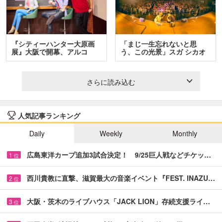
『シティーハンター大原画
「まじ一生忘れないと思
展』大阪で開幕、アルコ
う、この光景」スガ シカオ
＆…
と…
さらに読み込む
人気記事ランキング
Daily
Weekly
Monthly
広島東洋カープ追加3試合決定！ 9/25巨人戦などチケッ…
1
位
西川貴教に直撃、滋賀最大の音楽イベント『FEST. INAZU…
2
位
大阪・茨木のライブハウス「JACK LION」存続支援ライ…
3
位