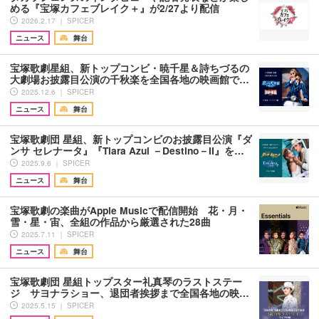
める『宝塚カフェブレイク＋』が2/27より配信
2026.2.17 ｜ SPICER
ニュース
舞台
宝塚歌劇星組、新トップコンビ・暁千星＆詩ちづるの
大劇場お披露目公演の千秋楽を全国各地の映画館で…
2025.12.6 ｜ SPICER
ニュース
舞台
宝塚歌劇団 星組、新トップコンビのお披露目公演『ダ
ンサ セレナータ』『Tiara Azul －Destino－II』を…
2025.9.6 ｜ SPICER
ニュース
舞台
宝塚歌劇の楽曲がApple Musicで配信開始 花・月・
雪・星・宙、全組の作品から厳選された28曲
2025.7.11 ｜ SPICER
ニュース
舞台
宝塚歌劇団 星組トップスター礼真琴のラストステー
ジ サヨナラショー、退団者挨拶まで全国各地の映…
2025.5.15 ｜ SPICER