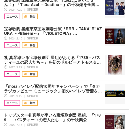
ん！』『Tiara Azul －Destino－』の千秋楽を全国…
2024.7.20 ｜ SPICER
ニュース
舞台
宝塚歌劇 星組東京宝塚劇場公演『RRR × TAKA"R"AZ
UKA ～√Bheem～』『VIOLETOPIA』…
2024.2.15 ｜ SPICER
ニュース
舞台
礼 真琴率いる宝塚歌劇団 星組がおくる『1789－バス
ティーユの恋人たち－』を初のドルビーアトモス＆…
2023.9.29 ｜ SPICER
ニュース
舞台
「mora ハイレゾ配信10周年キャンペーン」で「タカ
ラヅカレビュー ミュージック」初のハイレゾ音源を…
2023.9.29 ｜ SPICER
ニュース
舞台
トップスター礼真琴が率いる宝塚歌劇団 星組、『178
9 －バスティーユの恋人たち－』の千秋楽公…
2023.7.15 ｜ SPICER