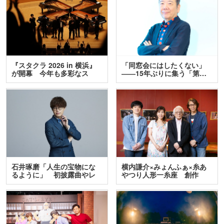
『スタクラ 2026 in 横浜』
「同窓会にはしたくない」
が開幕 今年も多彩なス
――15年ぶりに集う「第…
テ…
石井琢磨「人生の宝物にな
横内謙介×みょんふぁ×糸あ
るように」 初披露曲やレ
やつり人形一糸座 創作
ア…
人…