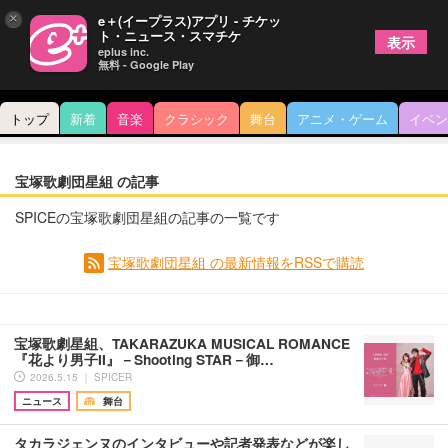
×
e＋(イープラス)アプリ - チケッ
ト・ニュース・スマチケ
表示
eplus inc.
無料 - Google Play
トップ
新着
音楽
クラシック
舞台
アニメ・ゲーム
イベン
宝塚歌劇団星組 の記事
SPICEの宝塚歌劇団星組の記事の一覧です
宝塚歌劇団星組 の最新情報をRSSで購読
宝塚歌劇星組、TAKARAZUKA MUSICAL ROMANCE
『花より男子II』－Shooting STAR－御…
2026.5.15 ｜ SPICER
ニュース
舞台
タカラジェンヌのインタビューや記者発表などが楽し