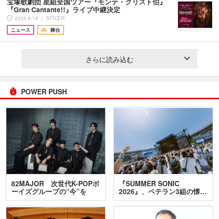
宝塚歌劇団 星組全国ツアー『モンテ・クリスト伯』
『Gran Cantante!!』ライブ中継決定
2022.8.14 ｜ SPICER
ニュース
舞台
さらに読み込む
POWER PUSH
82MAJOR 次世代K-POPボ
『SUMMER SONIC
ーイズグループの“今”を
2026』、ベテラン3組の懐…
訊…