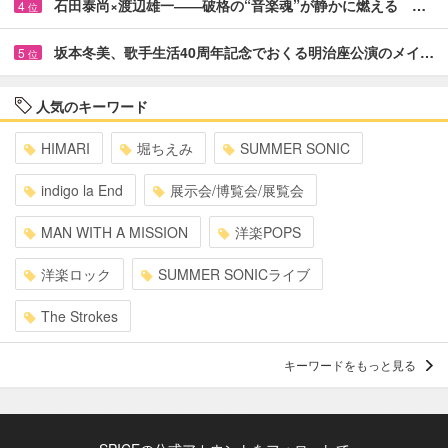
石田泰尚×渡辺雄一――破格の“音楽魂”が静かに燃える …
4
位
坂本冬美、歌手生活40周年記念でおくる明治座公演のメイ…
5
位
人気のキーワード
HIMARI
堀ちえみ
SUMMER SONIC
indigo la End
展示会/博覧会/展覧会
MAN WITH A MISSION
洋楽POPS
洋楽ロック
SUMMER SONICライブ
The Strokes
キーワードをもっと見る