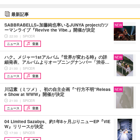
最新記事
SABBRABELLS×加藤純也率いるJUNYA projectのツ
NEW
ーマンライブ『Revive the Vibe.』開催が決定
22:00 ｜ SPICER
ニュース
音楽
ハク。メジャー1stアルバム『世界が変わる時』の詳
NEW
細発表、アルバムよりオープニングナンバー「渋谷…
21:00 ｜ SPICER
ニュース
音楽
川辺素（ミツメ）、初の自主企画『“行方不明”Releas
NEW
e Show at WWW』開催が決定
21:00 ｜ SPICER
ニュース
音楽
04 Limited Sazabys、約1年8ヶ月ぶりニューEP『VIE
W』リリースが決定
17:00 ｜ SPICER