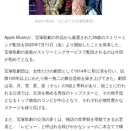
Apple Music「はじめての宝塚歌劇団」
Apple Musicが、宝塚歌劇の作品から厳選された28曲のストリーミ
ング配信を2025年7月11日（金）より開始したことを発表した。
宝塚歌劇の楽曲がストリーミングサービスで配信されるのは今回
が初めてとなる。
宝塚歌劇団は、女性だけの劇団として1914年に初公演を行い、以
降100年以上にわたり唯一無二の舞台芸術を築き上げてきた。劇団
は花、月、雪、星、宙（そら）の5組と専科があり、組ごとに行わ
れる公演では、主演を務める男役のトップスターと、その相手役
となるトップ娘役のコンビが中心となり、それぞれが個性豊かな
ステージを繰り広げる。
また、宝塚歌劇の公演の多くは、物語の世界観を堪能できるお芝
居と、「レビュー」と呼ばれる煌びやかなショーの二本立てで構