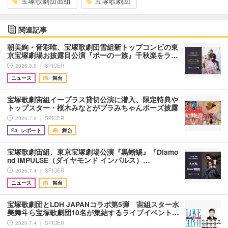
宝塚歌劇団宙組
宝塚歌劇団
関連記事
朝美絢・音彩唯、宝塚歌劇団雪組新トップコンビの東
京宝塚劇場お披露目公演『ポーの一族』千秋楽をラ…
2026.8.8 ｜ SPICER
ニュース
舞台
宝塚歌劇宙組イープラス貸切公演に潜入、限定特典や
トップスター・桜木みなとがプラみちゃんポーズ披露
2026.7.9 ｜ SPICER
レポート
舞台
宝塚歌劇宙組、東京宝塚劇場公演『黒蜥蜴』『Diamo
nd IMPULSE（ダイヤモンド インパルス）…
2026.7.4 ｜ SPICER
ニュース
舞台
宝塚歌劇団とLDH JAPANコラボ第5弾 宙組スター水
美舞斗ら宝塚歌劇団10名が集結するライブイベント…
2026.7.4 ｜ SPICER