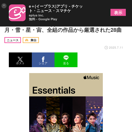
×
e＋(イープラス)アプリ - チケッ
ト・ニュース・スマチケ
表示
eplus inc.
無料 - Google Play
宝塚歌劇の楽曲がApple Musicで配信開始 花・
月・雪・星・宙、全組の作品から厳選された28曲
ニュース
舞台
2025.7.11
ポスト
シェア
送る