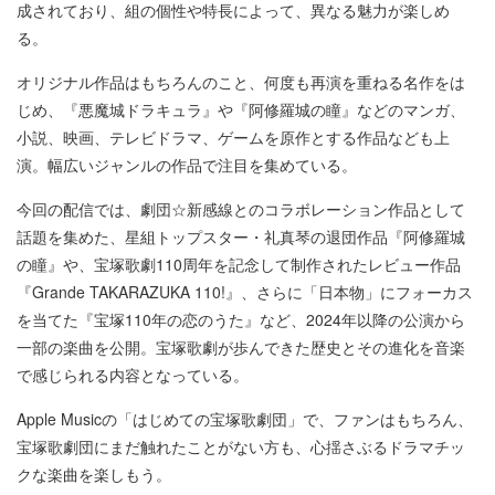
成されており、組の個性や特長によって、異なる魅力が楽しめ
る。
オリジナル作品はもちろんのこと、何度も再演を重ねる名作をは
じめ、『悪魔城ドラキュラ』や『阿修羅城の瞳』などのマンガ、
小説、映画、テレビドラマ、ゲームを原作とする作品なども上
演。幅広いジャンルの作品で注目を集めている。
今回の配信では、劇団☆新感線とのコラボレーション作品として
話題を集めた、星組トップスター・礼真琴の退団作品『阿修羅城
の瞳』や、宝塚歌劇110周年を記念して制作されたレビュー作品
『Grande TAKARAZUKA 110!』、さらに「日本物」にフォーカス
を当てた『宝塚110年の恋のうた』など、2024年以降の公演から
一部の楽曲を公開。宝塚歌劇が歩んできた歴史とその進化を音楽
で感じられる内容となっている。
Apple Musicの「はじめての宝塚歌劇団」で、ファンはもちろん、
宝塚歌劇団にまだ触れたことがない方も、心揺さぶるドラマチッ
クな楽曲を楽しもう。