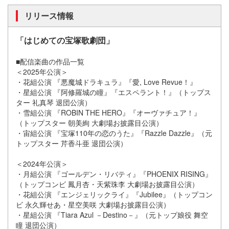
リリース情報
「はじめての宝塚歌劇団」
■配信楽曲の作品一覧
＜2025年公演＞
・花組公演 『悪魔城ドラキュラ』『愛, Love Revue！』
・星組公演 『阿修羅城の瞳』『エスペラント！』（トップス
ター 礼真琴 退団公演）
・雪組公演 『ROBIN THE HERO』『オーヴァチュア！』
（トップスター 朝美絢 ⼤劇場お披露⽬公演）
・宙組公演 『宝塚110年の恋のうた』『Razzle Dazzle』（元
トップスター 芹⾹⽃亜 退団公演）
＜2024年公演＞
・月組公演 『ゴールデン・リバティ』『PHOENIX RISING』
（トップコンビ 鳳⽉杏・天紫珠李 ⼤劇場お披露⽬公演）
・花組公演 『エンジェリックライ』『Jubilee』（トップコン
ビ 永久輝せあ・星空美咲 ⼤劇場お披露⽬公演）
・星組公演 『Tiara Azul －Destino－』（元トップ娘役 舞空
瞳 退団公演）