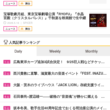
ニュース
舞台
宝塚歌劇月組、東京宝塚劇場公演『RYOFU』『水晶
宮殿（クリスタルパレス）』千秋楽を映画館で生中継
2026.5.16 ｜ SPICER
ニュース
舞台
人気記事ランキング
Daily
Weekly
Monthly
広島東洋カープ追加3試合決定！ 9/25巨人戦などチケッ…
1
位
西川貴教に直撃、滋賀最大の音楽イベント『FEST. INAZU…
2
位
大阪・茨木のライブハウス「JACK LION」存続支援ライ…
3
位
石田泰尚×渡辺雄一――破格の“音楽魂”が静かに燃える …
4
位
坂本冬美、歌手生活40周年記念でおくる明治座公演のメイ…
5
位