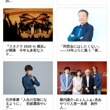
訊…
『スタクラ 2026 in 横浜』
「同窓会にはしたくない」
が開幕 今年も多彩なス
――15年ぶりに集う「第…
テ…
石井琢磨「人生の宝物にな
横内謙介×みょんふぁ×糸あ
るように」 初披露曲やレ
やつり人形一糸座 創作
ア…
人…