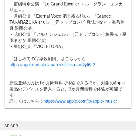
・宙組特別公演 『Le Grand Escalier －ル・グラン・エスカ
リエ－』
・月組公演 『Eternal Voice 消え残る想い』『Grande
TAKARAZUKA 110!』（元トップコンビ ⽉城かなと・海乃美
⽉ 退団公演）
・花組公演 『アルカンシェル』（元トップコンビ 柚香光・星
⾵まどか 退団公演）
・星組公演 『VIOLETOPIA』
「はじめての宝塚歌劇団」はこちらから
https://apple-music-japan.visitlink.me/QyI6J2
新規登録の方は1か月間無料で体験できるほか、対象のApple
製品のデバイスを購入すると、3か月間無料で体験が可能で
す。
詳しくはこちら：
https://www.apple.com/jp/apple-music/
SPICER