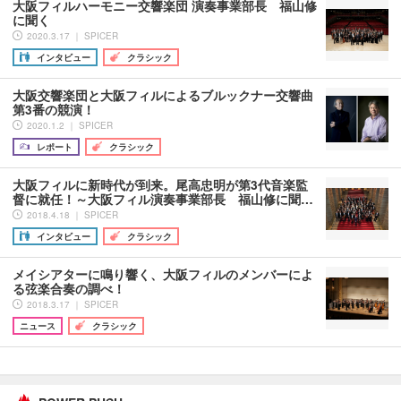
大阪フィルハーモニー交響楽団 演奏事業部長 福山修
に聞く
2020.3.17 ｜ SPICER
インタビュー
クラシック
大阪交響楽団と大阪フィルによるブルックナー交響曲
第3番の競演！
2020.1.2 ｜ SPICER
レポート
クラシック
大阪フィルに新時代が到来。尾高忠明が第3代音楽監
督に就任！～大阪フィル演奏事業部長 福山修に聞…
2018.4.18 ｜ SPICER
インタビュー
クラシック
メイシアターに鳴り響く、大阪フィルのメンバーによ
る弦楽合奏の調べ！
2018.3.17 ｜ SPICER
ニュース
クラシック