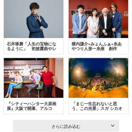
石井琢磨「人生の宝物にな
横内謙介×みょんふぁ×糸あ
るように」 初披露曲やレ
やつり人形一糸座 創作
ア…
人…
『シティーハンター大原画
「まじ一生忘れないと思
展』大阪で開幕、アルコ
う、この光景」スガ シカオ
＆…
と…
さらに読み込む