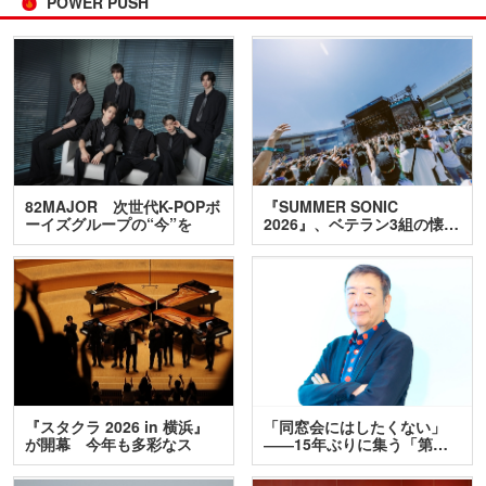
POWER PUSH
82MAJOR 次世代K-POPボ
『SUMMER SONIC
ーイズグループの“今”を
2026』、ベテラン3組の懐…
訊…
『スタクラ 2026 in 横浜』
「同窓会にはしたくない」
が開幕 今年も多彩なス
――15年ぶりに集う「第…
テ…