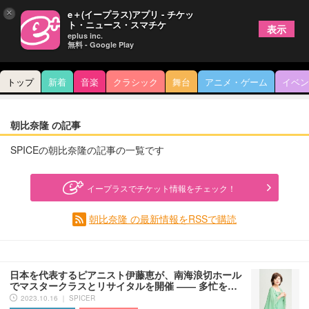
×
e＋(イープラス)アプリ - チケッ
ト・ニュース・スマチケ
表示
eplus inc.
無料 - Google Play
トップ
新着
音楽
クラシック
舞台
アニメ・ゲーム
イベン
朝比奈隆 の記事
SPICEの朝比奈隆の記事の一覧です
イープラスでチケット情報をチェック！
朝比奈隆 の最新情報をRSSで購読
日本を代表するピアニスト伊藤恵が、南海浪切ホール
でマスタークラスとリサイタルを開催 ―― 多忙を…
2023.10.16 ｜ SPICER