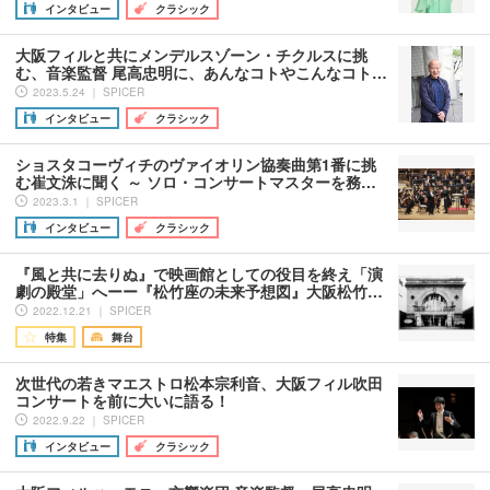
インタビュー
クラシック
大阪フィルと共にメンデルスゾーン・チクルスに挑
む、音楽監督 尾高忠明に、あんなコトやこんなコト…
2023.5.24 ｜ SPICER
インタビュー
クラシック
ショスタコーヴィチのヴァイオリン協奏曲第1番に挑
む崔文洙に聞く ～ ソロ・コンサートマスターを務…
2023.3.1 ｜ SPICER
インタビュー
クラシック
『風と共に去りぬ』で映画館としての役目を終え「演
劇の殿堂」へーー『松竹座の未来予想図』大阪松竹…
2022.12.21 ｜ SPICER
特集
舞台
次世代の若きマエストロ松本宗利音、大阪フィル吹田
コンサートを前に大いに語る！
2022.9.22 ｜ SPICER
インタビュー
クラシック