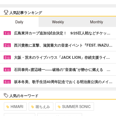
人気記事ランキング
Daily
Weekly
Monthly
広島東洋カープ追加3試合決定！ 9/25巨人戦などチケッ…
1
位
西川貴教に直撃、滋賀最大の音楽イベント『FEST. INAZU…
2
位
大阪・茨木のライブハウス「JACK LION」存続支援ライ…
3
位
石田泰尚×渡辺雄一――破格の“音楽魂”が静かに燃える …
4
位
坂本冬美、歌手生活40周年記念でおくる明治座公演のメイ…
5
位
人気のキーワード
HIMARI
堀ちえみ
SUMMER SONIC