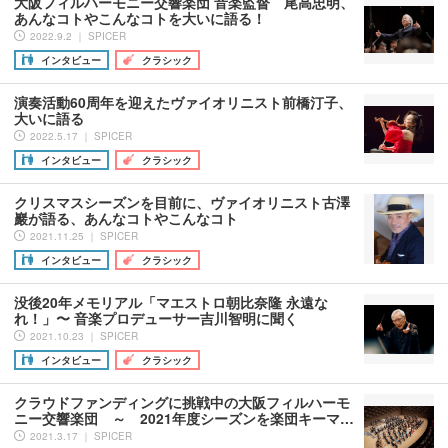
大阪フィルハーモニー交響楽団 音楽監督 尾高忠明、
あんなコトやこんなコトを大いに語る！
2022.9.2 ｜ SPICER
インタビュー
クラシック
演奏活動60周年を迎えたヴァイオリニスト前橋汀子、
大いに語る
2022.5.17 ｜ SPICER
インタビュー
クラシック
クリスマスシーズンを目前に、ヴァイオリニスト古澤
巖が語る、あんなコトやこんなコト
2021.11.25 ｜ SPICER
インタビュー
クラシック
没後20年メモリアル「マエストロ朝比奈隆 永遠な
れ！」〜 音楽プロデューサー吉川智明に聞く
2021.10.23 ｜ SPICER
インタビュー
クラシック
クラウドファンディングに挑戦中の大阪フィルハーモ
ニー交響楽団 ～ 2021年度シーズンを楽団キーマ…
2021.3.17 ｜ SPICER