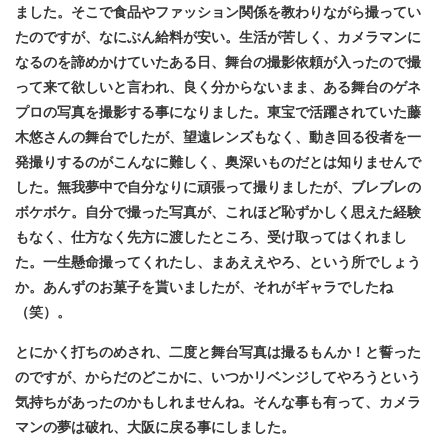
ました。そこで食品やファッション関係を教わりながら撮ってい
たのですが、なにぶん給料が安い。生活が苦しく、カメラマンに
なるのを諦めかけていたある日、舞台の撮影依頼が入ったので撮
って来て欲しいと言われ、良く分からないまま、ある舞台のゲネ
プロの写真を撮影する事になりました。東宝で活躍されていた藤
木悠さんの舞台でしたが、望遠レンズもなく、動き回る役者を一
発撮りするのがこんなに難しく、奥深いものだとは知りませんで
した。無我夢中で自分なりに頑張って撮りましたが、ブレブレの
ボケボケ。自分で撮った写真が、これほど恥ずかしく思えた経験
もなく、仕方なく先方に渡したところ、受け取ってはくれまし
た。一生懸命撮ってくれたし、まあええやろ、という所でしょう
か。あんずのお菓子を貰いましたが、それがギャラでしたね
（笑）。
とにかく打ちのめされ、二度と舞台写真は撮るもんか！と誓った
のですが、からだのどこかに、いつかリベンジしてやろうという
気持ちがあったのかもしれませんね。そんな事も有って、カメラ
マンの夢は破れ、大阪に戻る事にしました。