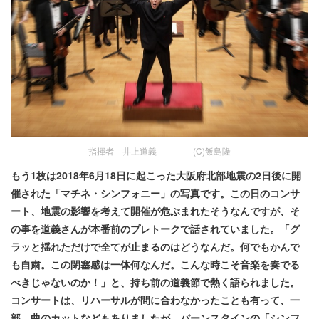
指揮者 井上道義 (C)飯島隆
もう1枚は2018年6月18日に起こった大阪府北部地震の2日後に開
催された「マチネ・シンフォニー」の写真です。この日のコンサ
ート、地震の影響を考えて開催が危ぶまれたそうなんですが、そ
の事を道義さんが本番前のプレトークで話されていました。「グ
ラッと揺れただけで全てが止まるのはどうなんだ。何でもかんで
も自粛。この閉塞感は一体何なんだ。こんな時こそ音楽を奏でる
べきじゃないのか！」と、持ち前の道義節で熱く語られました。
コンサートは、リハーサルが間に合わなかったことも有って、一
部、曲のカットなどもありましたが、バーンスタインの「シンフ