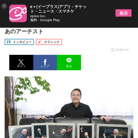
×
e＋(イープラス)アプリ - チケッ
ト・ニュース・スマチケ
表示
eplus inc.
無料 - Google Play
舞台写真家 飯島隆と共に振り返る、想い出に残る
あのアーチスト
インタビュー
クラシック
2020.9.4
ポスト
シェア
送る