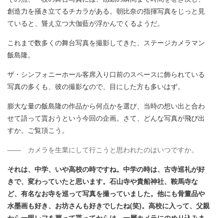
創造力を掻き立てるチカラがある。朝比奈の指揮写真をじっと見
ていると、聳え立つ大伽藍が浮かんでくるようだ。
これまで数多くの舞台写真を撮影してきた、ステージカメラマン
飯島隆。
ザ・シンフォニーホール客席入り口前のスペースに飾られている
写真の多くも、彼の撮影なので、目にした方も多いはず。
膨大な量の飯島隆の作品から何点かを選び、当時の想い出と合わ
せて語って貰おうという今回の企画。さて、どんな写真が飛び出
すか。ご覧頂こう。
―― カメラを生業にして行こうと思われたのはいつですか。
それは、中学、いや高校の時ですね。中学の時は、古寺巡礼が好
きで、変わっていたと思います。石山寺や貴船神社、鞍馬寺な
ど、有名なお寺を巡って写真を撮っていました。他にも骨董品や
水墨画も好き、お坊さんも好きでしたね(笑)。高校に入って、父親
から一眼レフを買って貰ってからは、一層カメラにのめり込みま