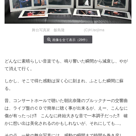
舞台写真家 飯島隆 (C)H.isojima
画像を全て表示（29件）
どんなに素晴らしい音楽でも、鳴り響いた瞬間から減衰し、やが
て消えて行く。
しかし、そこで得た感動は深く心に刻まれ、ふとした瞬間に蘇
る。
昔、コンサートホールで聴いた朝比奈隆のブルックナーの交響曲
は、ライブ盤のＣＤで簡単に聴く事が出来るが、えー、こんなに
傷が有ったっけ⁈ こんなに終始大きな音で一本調子だった⁈ 確
かに想い出は美化されるのかもしれないが、それにしても…。
その点、一枚の舞台写真には、感動の瞬間まで時間を巻き戻し、