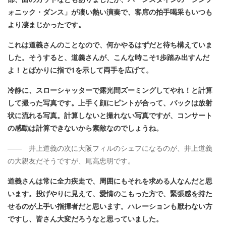
ォニック・ダンス」が凄い熱い演奏で、客席の拍手喝采もいつも
より凄まじかったです。
これは道義さんのことなので、何かやるはずだと待ち構えていま
した。そうすると、道義さんが、こんな時こそ1歩踏み出すんだ
よ！とばかりに指で1を示して両手を広げて。
冷静に、スローシャッターで露光間ズーミングしてやれ！と計算
して撮った写真です。上手く顔にピントが合って、バックは放射
状に流れる写真。計算しないと撮れない写真ですが、コンサート
の感動は計算できないから素敵なのでしょうね。
―― 井上道義の次に大阪フィルのシェフになるのが、井上道義
の大親友だそうですが、尾高忠明です。
道義さんは常に全力疾走で、周囲にもそれを求める人なんだと思
います。投げやりに見えて、愛情のこもった方で、緊張感を持た
せるのが上手い指揮者だと思います。ハレーションも厭わない方
ですし、皆さん大変だろうなと思っていました。