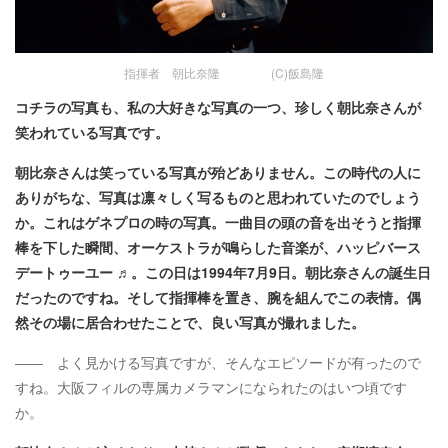
指揮者 朝比奈隆 (C)飯島隆
コチラの写真も、私の大好きな写真の一つ、珍しく朝比奈さんが
笑われている写真です。
朝比奈さんは笑っている写真が殆どありません。この時代の人に
ありがちな、写真は凛々しく写るものと思われていたのでしょう
か。これはゲネプロの時の写真。一曲目の頭の音を出そうと指揮
棒を下した瞬間、オーケストラが鳴らした音楽が、ハッピバース
デートゥーユー ♬。この日は1994年7月9日。朝比奈さんの誕生日
だったのですね。そして指揮棒を置き、腕を組んでこの表情。偶
然その場に居合わせたことで、良い写真が撮れました。
―― よく見かける写真ですが、そんなエピソードが有ったので
すね。大阪フィルの専属カメラマンになられたのはいつ頃です
か。