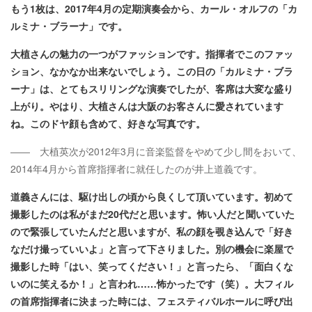
もう1枚は、2017年4月の定期演奏会から、カール・オルフの「カ
ルミナ・ブラーナ」です。
大植さんの魅力の一つがファッションです。指揮者でこのファッ
ション、なかなか出来ないでしょう。この日の「カルミナ・ブラ
ーナ」は、とてもスリリングな演奏でしたが、客席は大変な盛り
上がり。やはり、大植さんは大阪のお客さんに愛されています
ね。このドヤ顔も含めて、好きな写真です。
―― 大植英次が2012年3月に音楽監督をやめて少し間をおいて、
2014年4月から首席指揮者に就任したのが井上道義です。
道義さんには、駆け出しの頃から良くして頂いています。初めて
撮影したのは私がまだ20代だと思います。怖い人だと聞いていた
ので緊張していたんだと思いますが、私の顔を覗き込んで「好き
なだけ撮っていいよ」と言って下さりました。別の機会に楽屋で
撮影した時「はい、笑ってください！」と言ったら、「面白くな
いのに笑えるか！」と言われ……怖かったです（笑）。大フィル
の首席指揮者に決まった時には、フェスティバルホールに呼び出