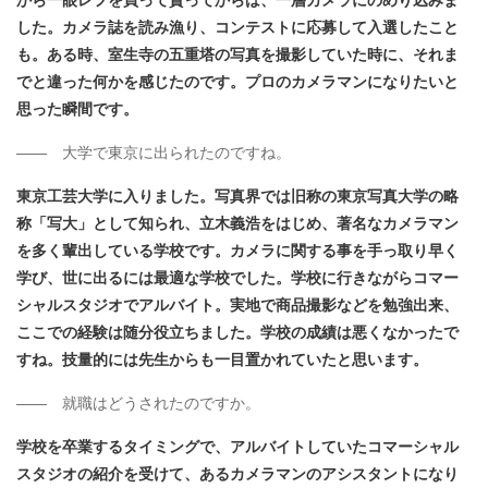
した。カメラ誌を読み漁り、コンテストに応募して入選したこと
も。ある時、室生寺の五重塔の写真を撮影していた時に、それま
でと違った何かを感じたのです。プロのカメラマンになりたいと
思った瞬間です。
―― 大学で東京に出られたのですね。
東京工芸大学に入りました。写真界では旧称の東京写真大学の略
称「写大」として知られ、立木義浩をはじめ、著名なカメラマン
を多く輩出している学校です。カメラに関する事を手っ取り早く
学び、世に出るには最適な学校でした。学校に行きながらコマー
シャルスタジオでアルバイト。実地で商品撮影などを勉強出来、
ここでの経験は随分役立ちました。学校の成績は悪くなかったで
すね。技量的には先生からも一目置かれていたと思います。
―― 就職はどうされたのですか。
学校を卒業するタイミングで、アルバイトしていたコマーシャル
スタジオの紹介を受けて、あるカメラマンのアシスタントになり