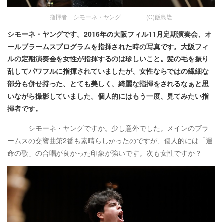
指揮者 シモーネ・ヤング (C)飯島隆
シモーネ・ヤングです。2016年の大阪フィル11月定期演奏会、オ
ールブラームスプログラムを指揮された時の写真です。大阪フィ
ルの定期演奏会を女性が指揮するのは珍しいこと。髪の毛を振り
乱してパワフルに指揮されていましたが、女性ならではの繊細な
部分も併せ持った、とても美しく、綺麗な指揮をされるなぁと思
いながら撮影していました。個人的にはもう一度、見てみたい指
揮者です。
―― シモーネ・ヤングですか。少し意外でした。メインのブラ
ームスの交響曲第2番も素晴らしかったのですが、個人的には「運
命の歌」の合唱が良かった印象が強いです。次も女性ですか？