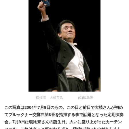
指揮者 大植英次 (C)飯島隆
この写真は2004年7月9日のもの。この日と前日で大植さんが初め
てブルックナー交響曲第8番を指揮する事で話題となった定期演奏
会。7月9日は朝比奈さんの誕生日。大いに盛り上がったカーテン
コール。これはきっと何かやるぞと、確信に近いものがありまし