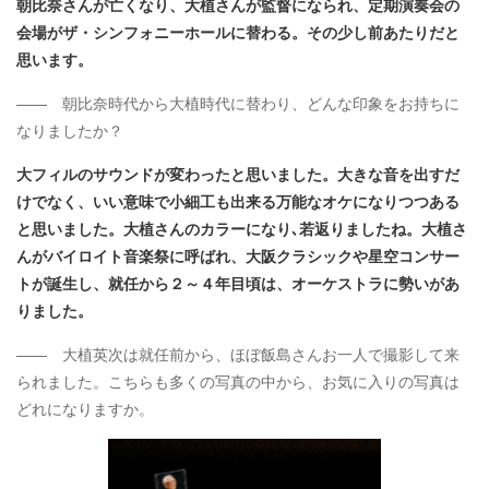
朝比奈さんが亡くなり、大植さんが監督になられ、定期演奏会の
会場がザ・シンフォニーホールに替わる。その少し前あたりだと
思います。
―― 朝比奈時代から大植時代に替わり、どんな印象をお持ちに
なりましたか？
大フィルのサウンドが変わったと思いました。大きな音を出すだ
けでなく、いい意味で小細工も出来る万能なオケになりつつある
と思いました。大植さんのカラーになり､若返りましたね。大植さ
んがバイロイト音楽祭に呼ばれ、大阪クラシックや星空コンサー
トが誕生し、就任から２～４年目頃は、オーケストラに勢いがあ
りました。
―― 大植英次は就任前から、ほぼ飯島さんお一人で撮影して来
られました。こちらも多くの写真の中から、お気に入りの写真は
どれになりますか。