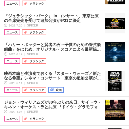
ニュース
クラシック
『ジュラシック・パーク』 in コンサート、東京公演
の全席完売を受けて追加公演が9/23に決定
2023.7.20 ｜ SPICER
ニュース
クラシック
「ハリー・ポッターと賢者の石～子供のための管弦楽
組曲」をはじめ、オリジナル・スコアによる最新録…
2023.6.14 ｜ SPICER
ニュース
クラシック
映画本編と生演奏でおくる『スター・ウォーズ／新た
なる希望』シネマ・コンサート 東京の追加公演が…
2023.6.14 ｜ SPICER
ニュース
クラシック
映画
ジョン・ウィリアムズが30年ぶりの来日、サイトウ・
キネン・オーケストラと共演 『ドイツ・グラモフォ…
2023.4.26 ｜ SPICER
ニュース
クラシック