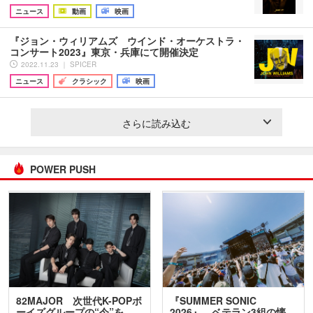
ニュース
動画
映画
『ジョン・ウィリアムズ ウインド・オーケストラ・
コンサート2023』東京・兵庫にて開催決定
2022.11.23 ｜ SPICER
ニュース
クラシック
映画
さらに読み込む
POWER PUSH
82MAJOR 次世代K-POPボ
『SUMMER SONIC
ーイズグループの“今”を
2026』、ベテラン3組の懐…