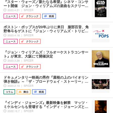
『スター・ウォーズ／新たなる希望』シネマ・コンサ
ート開催 ジョン・ウィリアムズの楽曲をスクリー…
2023.4.21 ｜ SPICER
ニュース
クラシック
映画
ボストン・ポップスが20年ぶりに来日 服部百音、角
野隼斗をゲストに『ジョン・ウィリアムズ・トリビ…
2023.4.18 ｜ SPICER
ニュース
クラシック
『ジョン・ウィリアムズ：フルオーケストラコンサー
ト』が東京、大阪にて開催決定
2023.3.28 ｜ SPICER
ニュース
クラシック
ドキュメンタリー映画の秀作『屋根の上のバイオリン
弾き物語』～「ザ・ブロードウェイ・ストーリー」…
2023.2.13 ｜ SPICER
コラム
舞台
映画
『インディ・ジョーンズ』最新映像を解禁 マッツ・
ミケルセンらも登場する『インディ・ジョーンズと…
2022.12.7 ｜ SPICER