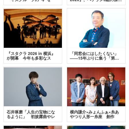
訊…
『スタクラ 2026 in 横浜』
「同窓会にはしたくない」
が開幕 今年も多彩なス
――15年ぶりに集う「第…
テ…
石井琢磨「人生の宝物にな
横内謙介×みょんふぁ×糸あ
るように」 初披露曲やレ
やつり人形一糸座 創作
ア…
人…