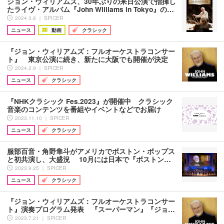
ジョン・ウィリアムズ、30年ぶりの来日公演で指揮し
たライヴ・アルバム『John Williams in Tokyo』の…
2024.3.8 ｜ SPICER
ニュース
動画
クラシック
『ジョン・ウィリアムズ：フルオーケストラコンサー
ト』 東京公演に続き、新たに大阪でも開催が決定
2024.2.9 ｜ SPICER
ニュース
クラシック
『NHKクラシック Fes.2023』が開催中 クラシック
音楽のコンテンツを番組やイベントなどでお届け
2023.11.10 ｜ SPICER
ニュース
クラシック
服部百音・角野隼斗がアメリカでボストン・ポップス
と初共演し、大盛況 10月には日本で『ボストン…
2023.9.25 ｜ SPICER
ニュース
クラシック
『ジョン・ウィリアムズ：フルオーケストラコンサー
ト』演奏プログラム発表 『スーパーマン』『ジョ…
2023.7.21 ｜ SPICER