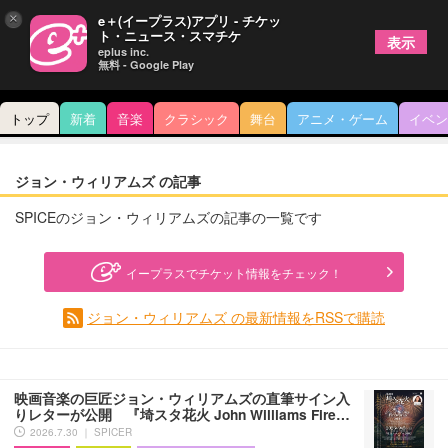
×
e＋(イープラス)アプリ - チケッ
ト・ニュース・スマチケ
表示
eplus inc.
無料 - Google Play
トップ
新着
音楽
クラシック
舞台
アニメ・ゲーム
イベン
ジョン・ウィリアムズ の記事
SPICEのジョン・ウィリアムズの記事の一覧です
イープラスでチケット情報をチェック！
ジョン・ウィリアムズ の最新情報をRSSで購読
映画音楽の巨匠ジョン・ウィリアムズの直筆サイン入
りレターが公開 『埼スタ花火 John Williams Fire…
2026.7.30 ｜ SPICER