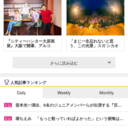
『シティーハンター大原画
「まじ一生忘れないと思
展』大阪で開幕、アルコ
う、この光景」スガ シカオ
＆…
と…
さらに読み込む
人気記事ランキング
Daily
Weekly
Monthly
堂本光一演出、6名のジュニアメンバーらが出演する『百…
1
位
堀ちえみ 「もっと歌っていればよかった」という後悔は…
2
位