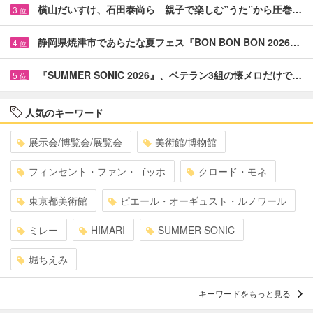
横山だいすけ、石田泰尚ら 親子で楽しむ”うた”から圧巻…
3
位
静岡県焼津市であらたな夏フェス『BON BON BON 2026…
4
位
『SUMMER SONIC 2026』、ベテラン3組の懐メロだけで…
5
位
人気のキーワード
展示会/博覧会/展覧会
美術館/博物館
フィンセント・ファン・ゴッホ
クロード・モネ
東京都美術館
ピエール・オーギュスト・ルノワール
ミレー
HIMARI
SUMMER SONIC
堀ちえみ
キーワードをもっと見る