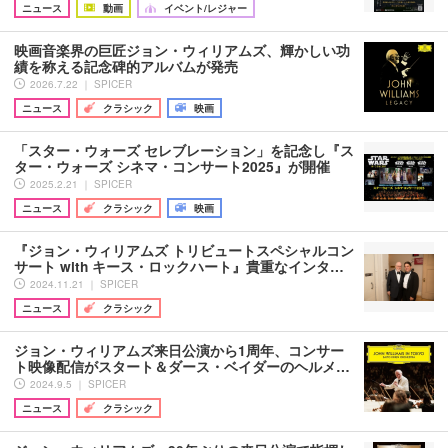
ニュース
動画
イベント/レジャー
映画音楽界の巨匠ジョン・ウィリアムズ、輝かしい功
績を称える記念碑的アルバムが発売
2026.7.22 ｜ SPICER
ニュース
クラシック
映画
「スター・ウォーズ セレブレーション」を記念し『ス
ター・ウォーズ シネマ・コンサート2025』が開催
2025.2.21 ｜ SPICER
ニュース
クラシック
映画
『ジョン・ウィリアムズ トリビュートスペシャルコン
サート with キース・ロックハート』貴重なインタ…
2024.11.21 ｜ SPICER
ニュース
クラシック
ジョン・ウィリアムズ来日公演から1周年、コンサー
ト映像配信がスタート＆ダース・ベイダーのヘルメ…
2024.9.5 ｜ SPICER
ニュース
クラシック