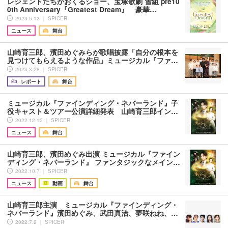
レジェンドたちがおくるショー、宝塚歌劇 雪組 pre10
0th Anniversary『Greatest Dream』 豪華…
2023.5.12 ｜ SPICER
ニュース
舞台
山崎育三郎、濱田めぐみらが歌唱披露「自分の根本を
見つけてもらえるような作品」ミュージカル『ファ…
2023.3.28 ｜ SPICER
レポート
舞台
ミュージカル『ファインディング・ネバーランド』子
役キャスト＆ツアー公演詳細発表 山崎育三郎イン…
2022.12.12 ｜ SPICER
ニュース
舞台
山崎育三郎、濱田めぐみ出演 ミュージカル『ファイン
ディング・ネバーランド』 ファンタジックなメイン…
2022.10.7 ｜ SPICER
ニュース
動画
舞台
山崎育三郎主演 ミュージカル『ファインディング・
ネバーランド』濱田めぐみ、武田真治、夢咲ねね、…
2022.7.2 ｜ SPICER