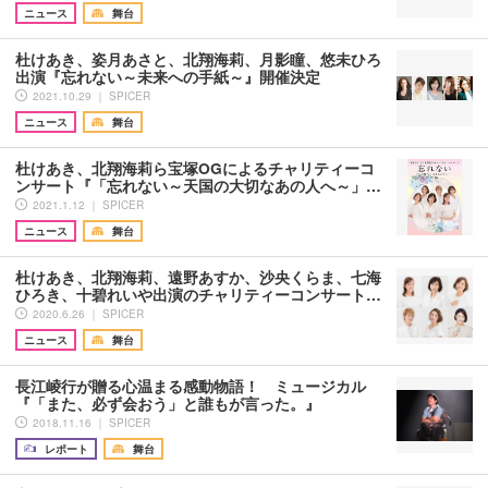
ニュース
舞台
杜けあき、姿月あさと、北翔海莉、月影瞳、悠未ひろ
出演『忘れない～未来への手紙～』開催決定
2021.10.29 ｜ SPICER
ニュース
舞台
杜けあき、北翔海莉ら宝塚OGによるチャリティーコ
ンサート『「忘れない～天国の大切なあの人へ～」…
2021.1.12 ｜ SPICER
ニュース
舞台
杜けあき、北翔海莉、遠野あすか、沙央くらま、七海
ひろき、十碧れいや出演のチャリティーコンサート…
2020.6.26 ｜ SPICER
ニュース
舞台
長江崚行が贈る心温まる感動物語！ ミュージカル
『「また、必ず会おう」と誰もが言った。』
2018.11.16 ｜ SPICER
レポート
舞台