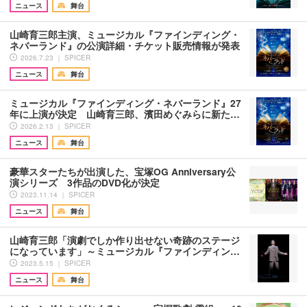
ニュース
舞台
山崎育三郎主演、ミュージカル『ファインディング・
ネバーランド』の公演詳細・チケット販売情報が発表
2026.7.23 ｜ SPICER
ニュース
舞台
ミュージカル『ファインディング・ネバーランド』27
年に上演が決定 山崎育三郎、濱田めぐみらに新た…
2026.2.13 ｜ SPICER
ニュース
舞台
豪華スターたちが出演した、宝塚OG Anniversary公
演シリーズ 3作品のDVD化が決定
2023.11.14 ｜ SPICER
ニュース
舞台
山崎育三郎「演劇でしか作り出せない奇跡のステージ
になっています」～ミュージカル『ファインディン…
2023.5.15 ｜ SPICER
ニュース
舞台