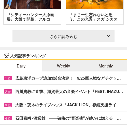
『シティーハンター大原画
「まじ一生忘れないと思
展』大阪で開幕、アルコ
う、この光景」スガ シカオ
＆…
と…
さらに読み込む
人気記事ランキング
Daily
Weekly
Monthly
広島東洋カープ追加3試合決定！ 9/25巨人戦などチケッ…
1
位
西川貴教に直撃、滋賀最大の音楽イベント『FEST. INAZU…
2
位
大阪・茨木のライブハウス「JACK LION」存続支援ライ…
3
位
石田泰尚×渡辺雄一――破格の“音楽魂”が静かに燃える …
4
位