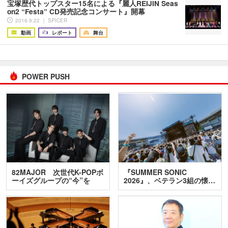
宝塚歴代トップスター15名による『麗人REIJIN Seas
on2 “Festa” CD発売記念コンサート』開幕
2016.9.22 ｜ SPICER
動画
レポート
舞台
POWER PUSH
82MAJOR 次世代K-POPボ
『SUMMER SONIC
ーイズグループの“今”を
2026』、ベテラン3組の懐…
訊…