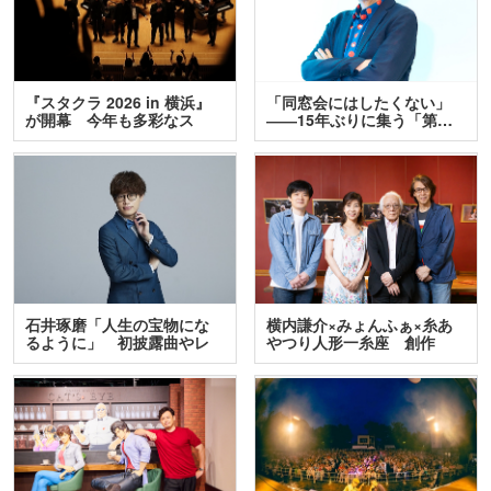
『スタクラ 2026 in 横浜』
「同窓会にはしたくない」
が開幕 今年も多彩なス
――15年ぶりに集う「第…
テ…
石井琢磨「人生の宝物にな
横内謙介×みょんふぁ×糸あ
るように」 初披露曲やレ
やつり人形一糸座 創作
ア…
人…