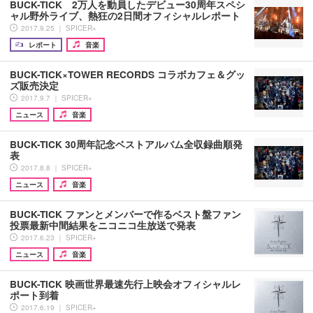
BUCK-TICK 2万人を動員したデビュー30周年スペシ
ャル野外ライブ、熱狂の2日間オフィシャルレポート
2017.9.25 ｜ SPICER+
レポート
音楽
BUCK-TICK×TOWER RECORDS コラボカフェ＆グッ
ズ販売決定
2017.9.7 ｜ SPICER+
ニュース
音楽
BUCK-TICK 30周年記念ベストアルバム全収録曲順発
表
2017.8.8 ｜ SPICER+
ニュース
音楽
BUCK-TICK ファンとメンバーで作るベスト盤ファン
投票最新中間結果をニコニコ生放送で発表
2017.6.23 ｜ SPICER+
ニュース
音楽
BUCK-TICK 映画世界最速先行上映会オフィシャルレ
ポート到着
2017.6.19 ｜ SPICER+