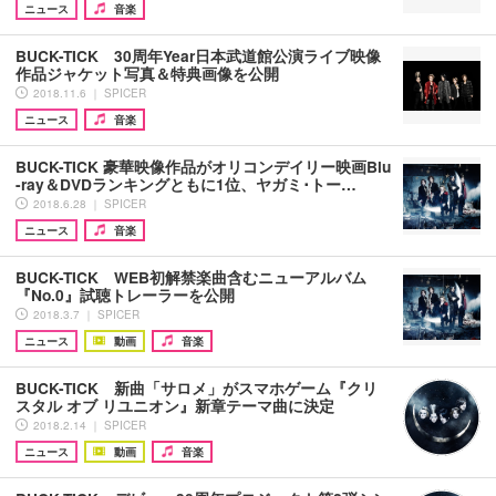
ニュース
音楽
BUCK-TICK 30周年Year日本武道館公演ライブ映像
作品ジャケット写真＆特典画像を公開
2018.11.6 ｜ SPICER
ニュース
音楽
BUCK-TICK 豪華映像作品がオリコンデイリー映画Blu
-ray＆DVDランキングともに1位、ヤガミ･トー…
2018.6.28 ｜ SPICER
ニュース
音楽
BUCK-TICK WEB初解禁楽曲含むニューアルバム
『No.0』試聴トレーラーを公開
2018.3.7 ｜ SPICER
ニュース
動画
音楽
BUCK-TICK 新曲「サロメ」がスマホゲーム『クリ
スタル オブ リユニオン』新章テーマ曲に決定
2018.2.14 ｜ SPICER
ニュース
動画
音楽