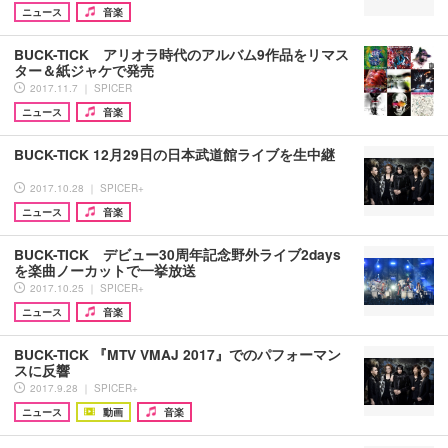
ニュース
音楽
BUCK-TICK アリオラ時代のアルバム9作品をリマス
ター＆紙ジャケで発売
2017.11.7 ｜ SPICER
ニュース
音楽
BUCK-TICK 12月29日の日本武道館ライブを生中継
2017.10.28 ｜ SPICER+
ニュース
音楽
BUCK-TICK デビュー30周年記念野外ライブ2days
を楽曲ノーカットで一挙放送
2017.10.25 ｜ SPICER+
ニュース
音楽
BUCK-TICK 『MTV VMAJ 2017』でのパフォーマン
スに反響
2017.9.28 ｜ SPICER+
ニュース
動画
音楽