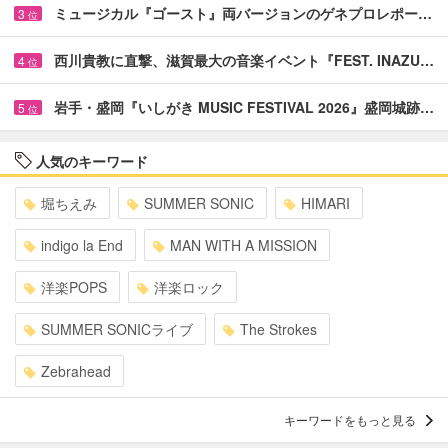
ミュージカル『ゴースト』両バージョンのゲネプロレポー…
3
位
西川貴教に直撃、滋賀最大の音楽イベント『FEST. INAZU…
4
位
岩手・盛岡『いしがき MUSIC FESTIVAL 2026』盛岡城跡…
5
位
人気のキーワード
堀ちえみ
SUMMER SONIC
HIMARI
indigo la End
MAN WITH A MISSION
洋楽POPS
洋楽ロック
SUMMER SONICライブ
The Strokes
Zebrahead
キーワードをもっと見る