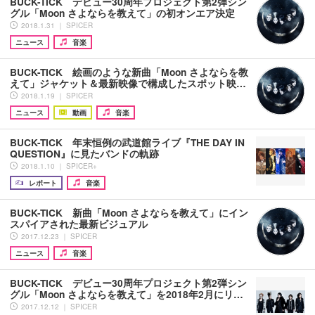
BUCK-TICK デビュー30周年プロジェクト第2弾シン
グル「Moon さよならを教えて」の初オンエア決定
2018.1.31 ｜ SPICER
ニュース
音楽
BUCK-TICK 絵画のような新曲「Moon さよならを教
えて」ジャケット＆最新映像で構成したスポット映…
2018.1.19 ｜ SPICER
ニュース
動画
音楽
BUCK-TICK 年末恒例の武道館ライブ『THE DAY IN
QUESTION』に見たバンドの軌跡
2018.1.10 ｜ SPICER+
レポート
音楽
BUCK-TICK 新曲「Moon さよならを教えて」にイン
スパイアされた最新ビジュアル
2017.12.23 ｜ SPICER
ニュース
音楽
BUCK-TICK デビュー30周年プロジェクト第2弾シン
グル「Moon さよならを教えて」を2018年2月にリ…
2017.12.12 ｜ SPICER