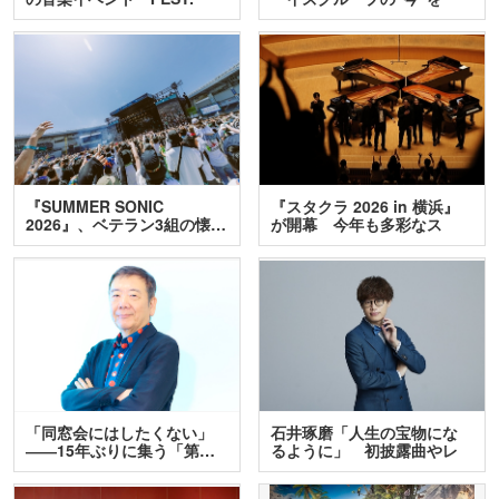
INA…
訊…
『SUMMER SONIC
『スタクラ 2026 in 横浜』
2026』、ベテラン3組の懐…
が開幕 今年も多彩なス
テ…
「同窓会にはしたくない」
石井琢磨「人生の宝物にな
――15年ぶりに集う「第…
るように」 初披露曲やレ
ア…