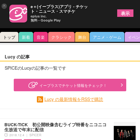
×
e＋(イープラス)アプリ - チケッ
ト・ニュース・スマチケ
表示
eplus inc.
無料 - Google Play
トップ
新着
音楽
クラシック
舞台
アニメ・ゲーム
イベン
Lucy の記事
SPICEのLucyの記事の一覧です
イープラスでチケット情報をチェック！
Lucy の最新情報をRSSで購読
BUCK-TICK 初公開映像含むライブ特番をニコニコ
生放送で年末に配信
2018.12.4 ｜ SPICER