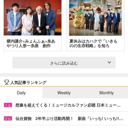
横内謙介×みょんふぁ×糸あ
夏休みはカハクで「いきも
やつり人形一糸座 創作
のの生存戦略」を知ろ
人…
う！ …
さらに読み込む
人気記事ランキング
Daily
Weekly
Monthly
想像を超えてくる！ミュージカルファン必聴 日本ミュー…
1
位
仙台貨物 2年半ぶり活動再開！ 新曲「いっち! いっち!!…
2
位