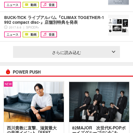
ニュース
動画
音楽
BUCK-TICK ライブアルバム『CLIMAX TOGETHER-1
992 compact disc-』店舗別特典を発表
2017.6.6 ｜ SPICER+
ニュース
動画
音楽
さらに読み込む
POWER PUSH
NEW
西川貴教に直撃、滋賀最大
82MAJOR 次世代K-POPボ
の音楽イベント『FEST.
ーイズグループの“今”を