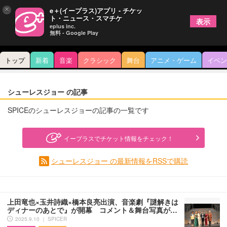
×
e＋(イープラス)アプリ - チケッ
ト・ニュース・スマチケ
表示
eplus inc.
無料 - Google Play
トップ
新着
音楽
クラシック
舞台
アニメ・ゲーム
イベン
シューレスジョー の記事
SPICEのシューレスジョーの記事の一覧です
イープラスでチケット情報をチェック！
シューレスジョー の最新情報をRSSで購読
上田竜也×玉井詩織×橋本良亮出演、音楽劇『謎解きは
ディナーのあとで』が開幕 コメント＆舞台写真が…
2025.9.10 ｜ SPICER