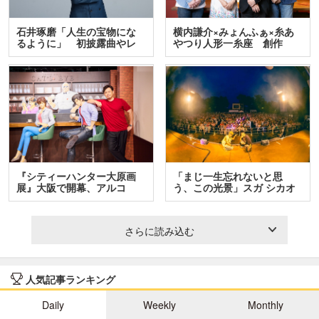
石井琢磨「人生の宝物にな
横内謙介×みょんふぁ×糸あ
るように」 初披露曲やレ
やつり人形一糸座 創作
ア…
人…
『シティーハンター大原画
「まじ一生忘れないと思
展』大阪で開幕、アルコ
う、この光景」スガ シカオ
＆…
と…
さらに読み込む
人気記事ランキング
Daily
Weekly
Monthly