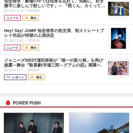
知念侑李「劇場の中では現実を忘れて、気軽に、好き
勝手に楽しんで欲しいです」～ 『照くん、カミって…
2021.5.13 ｜ SPICER
ニュース
舞台
Hey! Say! JUMP 知念侑李の初主演、初ストレートプ
レイ作品が待望の上演決定
2021.2.28 ｜ SPICER
ニュース
舞台
ジャニーズWEST濵田崇裕が「唯一の取り柄」を再び
披露～舞台『歌喜劇/市場三郎～グアムの恋』開幕へ
2018.11.7 ｜ SPICER
レポート
舞台
POWER PUSH