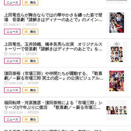
ニュース
舞台
上田竜也らが舞台ならではの華やかさを纏った姿で登
場 音楽劇『謎解きはディナーのあとで』のメイン…
2025.8.1 ｜ SPICER
ニュース
舞台
上田竜也、玉井詩織、橋本良亮ら出演 オリジナルス
トーリーで音楽劇『謎解きはディナーのあとで』を…
2025.6.8 ｜ SPICER
ニュース
舞台
濵田崇裕（市場三郎）や仲間たちが躍動する、『歌喜
劇／～蘇る市場三郎 冥土の恋～』の公演ビジュアル…
2025.4.26 ｜ SPICER
ニュース
舞台
福田転球・河原雅彦・濵田崇裕による「市場三郎」シ
リーズが7年ぶりに復活 『歌喜劇／～蘇る市場三…
2025.3.24 ｜ SPICER
ニュース
舞台