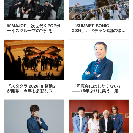
82MAJOR 次世代K-POPボ
『SUMMER SONIC
ーイズグループの“今”を
2026』、ベテラン3組の懐…
訊…
『スタクラ 2026 in 横浜』
「同窓会にはしたくない」
が開幕 今年も多彩なス
――15年ぶりに集う「第…
テ…