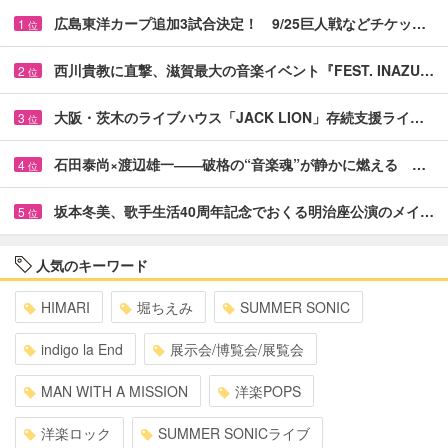
広島東洋カープ追加3試合決定！ 9/25巨人戦などチケッ…
1
位
西川貴教に直撃、滋賀最大の音楽イベント『FEST. INAZU…
2
位
大阪・茨木のライブハウス「JACK LION」存続支援ライ…
3
位
石田泰尚×渡辺雄一――破格の“音楽魂”が静かに燃える …
4
位
坂本冬美、歌手生活40周年記念でおくる明治座公演のメイ…
5
位
人気のキーワード
HIMARI
堀ちえみ
SUMMER SONIC
indigo la End
展示会/博覧会/展覧会
MAN WITH A MISSION
洋楽POPS
洋楽ロック
SUMMER SONICライブ