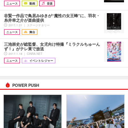
ニュース
動画
音楽
谷賢一作品で鳥居みゆきが“魔性の女王蜂”に、羽衣・
糸井幸之介が楽曲提供
2017.1.31 ｜ ステージナタリー
ニュース
舞台
三池崇史が総監督、女児向け特撮『ミラクルちゅーん
ず！』がテレ東で放送
2017.1.18 ｜ CINRA.NET
ニュース
イベント/レジャー
POWER PUSH