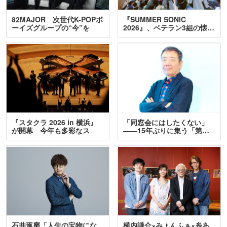
82MAJOR 次世代K-POPボ
『SUMMER SONIC
ーイズグループの“今”を
2026』、ベテラン3組の懐…
訊…
『スタクラ 2026 in 横浜』
「同窓会にはしたくない」
が開幕 今年も多彩なス
――15年ぶりに集う「第…
テ…
石井琢磨「人生の宝物にな
横内謙介×みょんふぁ×糸あ