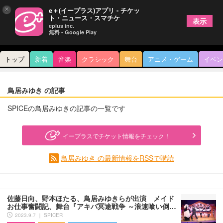
×
e＋(イープラス)アプリ - チケッ
ト・ニュース・スマチケ
表示
eplus inc.
無料 - Google Play
トップ
新着
音楽
クラシック
舞台
アニメ・ゲーム
イベン
鳥居みゆき の記事
SPICEの鳥居みゆきの記事の一覧です
イープラスでチケット情報をチェック！
鳥居みゆき の最新情報をRSSで購読
佐藤日向、野本ほたる、鳥居みゆきらが出演 メイド
お仕事奮闘記、舞台『アキバ冥途戦争 ～浪速喰い倒…
2023.9.7 ｜ SPICER