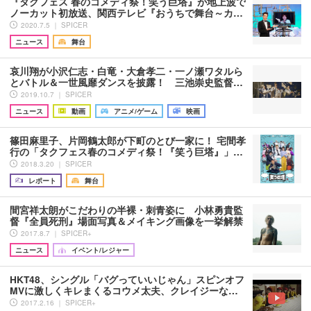
『タクフェス 春のコメディ祭！笑う巨塔』が地上波で
ノーカット初放送、関西テレビ『おうちで舞台～カ…
2020.7.5 ｜ SPICER
ニュース
舞台
哀川翔が小沢仁志・白竜・大倉孝二・一ノ瀬ワタルら
とバトル＆一世風靡ダンスを披露！ 三池崇史監督…
2019.10.7 ｜ SPICER
ニュース
動画
アニメ/ゲーム
映画
篠田麻里子、片岡鶴太郎が下町のとび一家に！ 宅間孝
行の「タクフェス春のコメディ祭！『笑う巨塔』」…
2018.3.20 ｜ SPICER
レポート
舞台
間宮祥太朗がこだわりの半裸・刺青姿に 小林勇貴監
督『全員死刑』場面写真＆メイキング画像を一挙解禁
2017.8.7 ｜ SPICER+
ニュース
イベント/レジャー
HKT48、シングル「バグっていいじゃん」スピンオフ
MVに激しくキレまくるコウメ太夫、クレイジーな…
2017.2.16 ｜ SPICER+