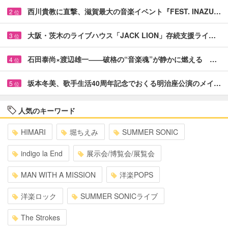
西川貴教に直撃、滋賀最大の音楽イベント『FEST. INAZU…
2
位
大阪・茨木のライブハウス「JACK LION」存続支援ライ…
3
位
石田泰尚×渡辺雄一――破格の“音楽魂”が静かに燃える …
4
位
坂本冬美、歌手生活40周年記念でおくる明治座公演のメイ…
5
位
人気のキーワード
HIMARI
堀ちえみ
SUMMER SONIC
indigo la End
展示会/博覧会/展覧会
MAN WITH A MISSION
洋楽POPS
洋楽ロック
SUMMER SONICライブ
The Strokes