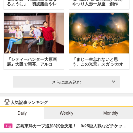
るように」 初披露曲やレ
やつり人形一糸座 創作
ア…
人…
『シティーハンター大原画
「まじ一生忘れないと思
展』大阪で開幕、アルコ
う、この光景」スガ シカオ
＆…
と…
さらに読み込む
人気記事ランキング
Daily
Weekly
Monthly
広島東洋カープ追加3試合決定！ 9/25巨人戦などチケッ…
1
位