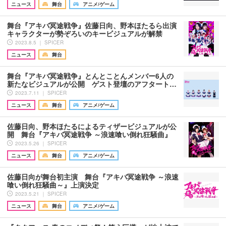
ニュース
舞台
アニメ/ゲーム
舞台『アキバ冥途戦争』佐藤日向、野本ほたるら出演
キャラクターが勢ぞろいのキービジュアルが解禁
2023.8.5 ｜ SPICER
ニュース
舞台
舞台『アキバ冥途戦争』とんとことんメンバー6人の
新たなビジュアルが公開 ゲスト登壇のアフタート…
2023.7.11 ｜ SPICER
ニュース
舞台
アニメ/ゲーム
佐藤日向、野本ほたるによるティザービジュアルが公
開 舞台『アキバ冥途戦争 ～浪速喰い倒れ狂騒曲』
2023.5.26 ｜ SPICER
ニュース
舞台
アニメ/ゲーム
佐藤日向が舞台初主演 舞台『アキバ冥途戦争 ～浪速
喰い倒れ狂騒曲～』上演決定
2023.5.21 ｜ SPICER
ニュース
舞台
アニメ/ゲーム