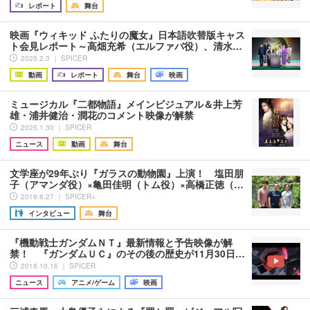
レポート
舞台
映画『ウィキッド ふたりの魔女』日本語吹替版キャス
ト会見レポート～高畑充希（エルファバ役）、清水…
2025.2.3 ｜ SPICER
動画
レポート
舞台
映画
ミュージカル『二都物語』メインビジュアル＆井上芳
雄・浦井健治・潤花のコメント映像が解禁
2025.1.30 ｜ SPICER
ニュース
動画
舞台
文学座が29年ぶり『ガラスの動物園』上演！ 塩田朋
子（アマンダ役）×亀田佳明（トム役）×高橋正徳（…
2019.6.27 ｜ SPICER+
インタビュー
舞台
『機動戦士ガンダムＮＴ』最新情報と予告映像が解
禁！ 『ガンダムＵＣ』のその後の歴史が11月30日…
2018.10.16 ｜ SPICER
ニュース
アニメ/ゲーム
映画