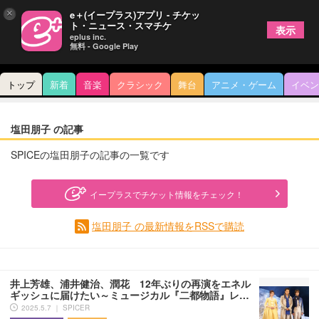
×
e＋(イープラス)アプリ - チケッ
ト・ニュース・スマチケ
表示
eplus inc.
無料 - Google Play
トップ
新着
音楽
クラシック
舞台
アニメ・ゲーム
イベン
塩田朋子 の記事
SPICEの塩田朋子の記事の一覧です
イープラスでチケット情報をチェック！
塩田朋子 の最新情報をRSSで購読
井上芳雄、浦井健治、潤花 12年ぶりの再演をエネル
ギッシュに届けたい～ミュージカル『二都物語』レ…
2025.5.7 ｜ SPICER