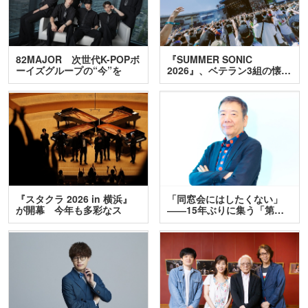
82MAJOR 次世代K-POPボ
『SUMMER SONIC
ーイズグループの“今”を
2026』、ベテラン3組の懐…
訊…
『スタクラ 2026 in 横浜』
「同窓会にはしたくない」
が開幕 今年も多彩なス
――15年ぶりに集う「第…
テ…