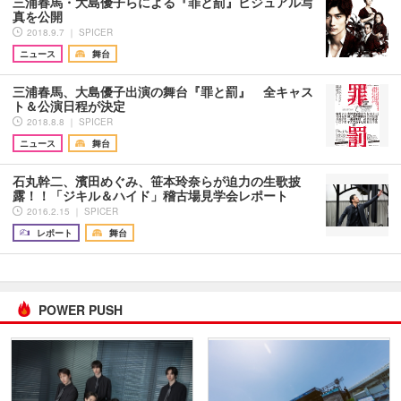
三浦春馬・大島優子らによる『罪と罰』ビジュアル写
真を公開
2018.9.7 ｜ SPICER
ニュース
舞台
三浦春馬、大島優子出演の舞台『罪と罰』 全キャス
ト＆公演日程が決定
2018.8.8 ｜ SPICER
ニュース
舞台
石丸幹二、濱田めぐみ、笹本玲奈らが迫力の生歌披
露！！「ジキル＆ハイド」稽古場見学会レポート
2016.2.15 ｜ SPICER
レポート
舞台
POWER PUSH