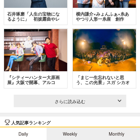
石井琢磨「人生の宝物にな
横内謙介×みょんふぁ×糸あ
るように」 初披露曲やレ
やつり人形一糸座 創作
ア…
人…
『シティーハンター大原画
「まじ一生忘れないと思
展』大阪で開幕、アルコ
う、この光景」スガ シカオ
＆…
と…
さらに読み込む
人気記事ランキング
Daily
Weekly
Monthly