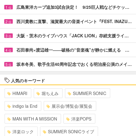
広島東洋カープ追加3試合決定！ 9/25巨人戦などチケッ…
1
位
西川貴教に直撃、滋賀最大の音楽イベント『FEST. INAZU…
2
位
大阪・茨木のライブハウス「JACK LION」存続支援ライ…
3
位
石田泰尚×渡辺雄一――破格の“音楽魂”が静かに燃える …
4
位
坂本冬美、歌手生活40周年記念でおくる明治座公演のメイ…
5
位
人気のキーワード
HIMARI
堀ちえみ
SUMMER SONIC
indigo la End
展示会/博覧会/展覧会
MAN WITH A MISSION
洋楽POPS
洋楽ロック
SUMMER SONICライブ