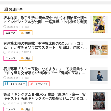
関連記事
坂本冬美、歌手生活40周年記念でおくる明治座公演の
メインビジュアルが公開 一路真輝、中村梅雀ら出演
2026.8.6 ｜ SPICER
ニュース
舞台
有澤樟太郎の初連載『有澤樟太郎のQOLumn（コラ
ム）』がマチ★ソワにてスタート 初回は、作家・…
2026.8.5 ｜ SPICER
ニュース
舞台
石井琢磨「人生の宝物になるように」 初披露曲やレ
ア曲を織り交ぜ贈る5大都市ツアー『音楽の宝箱』…
2026.8.2 ｜ SPICER
インタビュー
クラシック
舞台『キングダムⅡ-継承-』龐煖（東啓介・章平 W
キャスト）ら新キャラクターの扮装ビジュアル＆コ…
2026.7.31 ｜ SPICER
ニュース
舞台