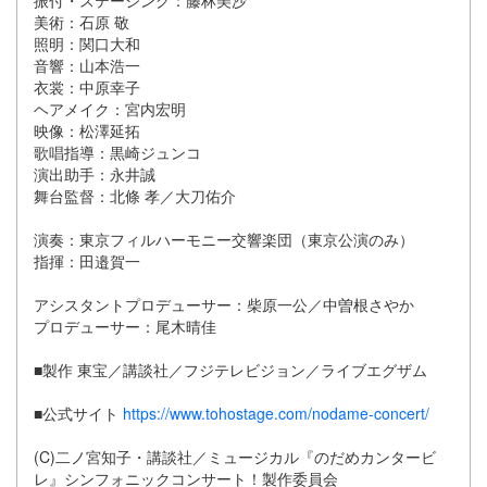
振付・ステージング：藤林美沙
美術：石原 敬
照明：関口大和
音響：山本浩一
衣裳：中原幸子
ヘアメイク：宮内宏明
映像：松澤延拓
歌唱指導：黒崎ジュンコ
演出助手：永井誠
舞台監督：北條 孝／大刀佑介
演奏：東京フィルハーモニー交響楽団（東京公演のみ）
指揮：田邉賀一
アシスタントプロデューサー：柴原一公／中曽根さやか
プロデューサー：尾木晴佳
■製作 東宝／講談社／フジテレビジョン／ライブエグザム
■公式サイト
https://www.tohostage.com/nodame-concert/
(C)二ノ宮知子・講談社／ミュージカル『のだめカンタービ
レ』シンフォニックコンサート！製作委員会