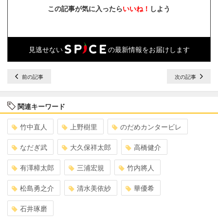
この記事が気に入ったら
いいね！
しよう
見逃せない
の最新情報をお届けします
前の記事
次の記事
関連キーワード
竹中直人
上野樹里
のだめカンタービレ
なだぎ武
大久保祥太郎
高橋健介
有澤樟太郎
三浦宏規
竹内將人
松島勇之介
清水美依紗
華優希
石井琢磨