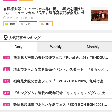
有澤樟太郎「ミュージカル界に新しい風穴を開けた
い」 ミュージカル『民王』製作発表記者会見レポ…
2026.7.28 ｜ SPICER
動画
レポート
舞台
人気記事ランキング
Daily
Weekly
Monthly
熊本県人吉市の野外音楽フェス『Rural Act'26』TENDOU…
1
位
埼玉であらたな文具販売イベントがスタート 『まるっと…
2
位
福島最大級の音楽フェス『LIVE AZUMA 2026』無料で楽…
3
位
『キングダム』連載20周年記念「キンキンキングダム」渋…
4
位
静岡県焼津市であらたな夏フェス『BON BON BON 2026…
5
位