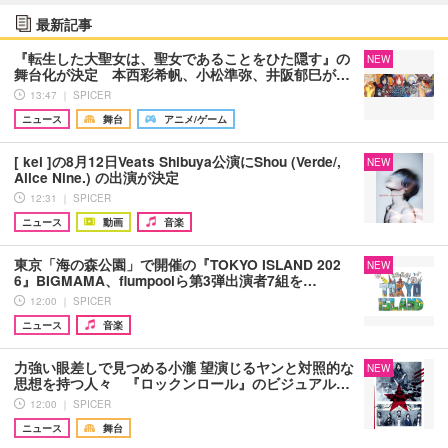
最新記事
『転生した大聖女は、聖女であることをひた隠す』の
NEW
舞台化が決定 本西彩希帆、小松準弥、井阪郁巳が…
13:47 ｜ SPICER
ニュース
舞台
アニメ/ゲーム
[ kei ]の8月12日Veats Shibuya公演にShou (Verde/,
NEW
Alice Nine.) の出演が決定
12:31 ｜ SPICER
ニュース
動画
音楽
東京「海の森公園」で開催の『TOKYO ISLAND 202
NEW
6』BIGMAMA、flumpoolら第3弾出演者7組を…
12:00 ｜ SPICER
ニュース
音楽
力強い眼差しで見つめる小瀧 望演じるヤンと対照的な
NEW
思想を持つ人々 『ロックンロール』のビジュアル…
12:00 ｜ SPICER
ニュース
舞台