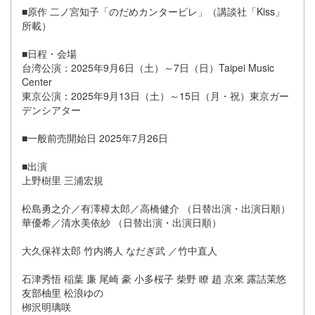
■原作 二ノ宮知子「のだめカンタービレ」（講談社「Kiss」
所載）
■日程・会場
台湾公演：2025年9月6日（土）～7日（日）Taipei Music
Center
東京公演：2025年9月13日（土）～15日（月・祝）東京ガー
デンシアター
■一般前売開始日 2025年7月26日
■出演
上野樹里 三浦宏規
松島勇之介／有澤樟太郎／高橋健介 （日替出演・出演日順）
華優希／清水美依紗 （日替出演・出演日順）
大久保祥太郎 竹内將人 なだぎ武 ／竹中直人
石津秀悟 稲葉 廉 尾崎 豪 小多桜子 柴野 瞭 趙 京來 露詰茉悠
友部柚里 松浪ゆの
栁沢明璃咲