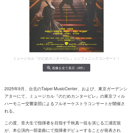
ミュージカル『のだめカンタービレ』シンフォニックコンサート！
画像を全て表示（9件）
2025年9月、台北のTaipei MusicCenter、および、東京ガーデンシ
アターにて、ミュージカル『のだめカンタービレ』の東京フィル
ハーモニー交響楽団によるフルオーケストラコンサートが開催さ
れる。
この度、音大生で指揮者を目指す千秋真一役を演じる三浦宏規
が、本公演内一部楽曲にて指揮者デビューすることが発表され