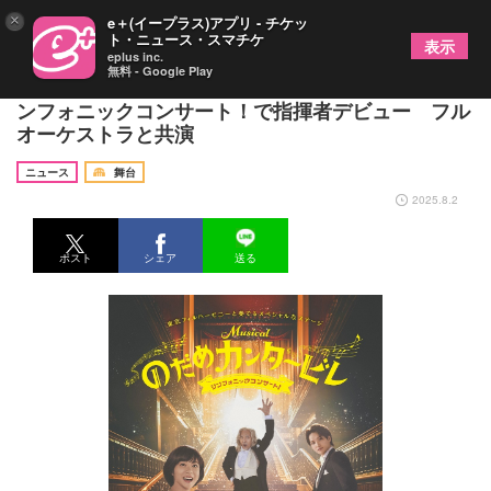
×
e＋(イープラス)アプリ - チケッ
ト・ニュース・スマチケ
表示
eplus inc.
無料 - Google Play
三浦宏規、ミュージカル『のだめカンタービレ』シ
ンフォニックコンサート！で指揮者デビュー フル
オーケストラと共演
ニュース
舞台
2025.8.2
ポスト
シェア
送る