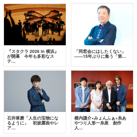
『スタクラ 2026 in 横浜』
「同窓会にはしたくない」
が開幕 今年も多彩なス
――15年ぶりに集う「第…
テ…
石井琢磨「人生の宝物にな
横内謙介×みょんふぁ×糸あ
るように」 初披露曲やレ
やつり人形一糸座 創作
ア…
人…