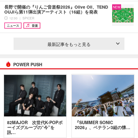
長野で開催の『りんご音楽祭2026』Olive Oil、TEND
NEW
OUJIら第11弾出演アーティスト（16組）を発表
12:00 ｜ SPICER
ニュース
音楽
最新記事をもっと見る
POWER PUSH
82MAJOR 次世代K-POPボ
『SUMMER SONIC
ーイズグループの“今”を
2026』、ベテラン3組の懐…
訊…