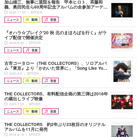
加山雄三、無事に退院を報告 甲本ヒロト、斉藤和
義、奥田民生ら60周年記念アルバムの全参加アーテ…
2020.11.20 ｜ SPICER
ニュース
動画
音楽
『オハラ☆ブレイク'20 秋 北のまほろばを行く』がラ
イブ配信で開催決定
2020.8.29 ｜ SPICER
ニュース
音楽
古市コータロー（THE COLLECTORS）、ソロアルバ
ム『東京』より「かわいた世界に」「Song Like Yo…
2020.8.8 ｜ SPICER
ニュース
動画
音楽
THE COLLECTORS、有料配信企画の第三弾は2018年
の蔵出しライブ映像
2020.7.22 ｜ SPICER
ニュース
動画
音楽
THE COLLECTORS 約2年ぶり23枚目のオリジナル
アルバムを11月に発売
2018.8.19 ｜ SPICER