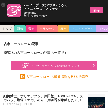
×
e＋(イープラス)アプリ - チケッ
ト・ニュース・スマチケ
表示
eplus inc.
無料 - Google Play
トップ
新着
音楽
クラシック
舞台
アニメ・ゲーム
イベン
古市コータロー の記事
SPICEの古市コータローの記事の一覧です
イープラスでチケット情報をチェック！
古市コータロー の最新情報をRSSで購読
細美武士、ホリエアツシ、岸田繁、TOSHI-LOW、ス
カパラ、塩塚モエカ、のん、岸谷香が集結したアジ…
2026.6.10 ｜ SPICER