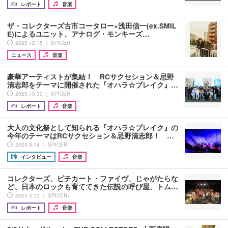
レポート
音楽
ザ・コレクターズ古市コータロー×浅田信一(ex.SMIL
E)によるユニット、アナログ・モンキーズ…
2025.12.15 ｜ SPICER
ニュース
音楽
豪華アーティストが集結！ RCサクセション＆忌野
清志郎をテーマに開催された『オハラ☆ブレイク』…
2025.10.30 ｜ SPICER
レポート
音楽
大人の文化祭として知られる『オハラ☆ブレイク』の
今年のテーマはRCサクセション＆忌野清志郎！ …
2025.9.14 ｜ SPICER
インタビュー
音楽
コレクターズ、ピチカート・ファイヴ、じゃがたらな
ど、日本のロックも育ててきた伝説の呼び屋、トム…
2025.3.12 ｜ SPICER+
レポート
音楽