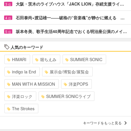
大阪・茨木のライブハウス「JACK LION」存続支援ライ…
3
位
石田泰尚×渡辺雄一――破格の“音楽魂”が静かに燃える …
4
位
坂本冬美、歌手生活40周年記念でおくる明治座公演のメイ…
5
位
人気のキーワード
HIMARI
堀ちえみ
SUMMER SONIC
indigo la End
展示会/博覧会/展覧会
MAN WITH A MISSION
洋楽POPS
洋楽ロック
SUMMER SONICライブ
The Strokes
キーワードをもっと見る