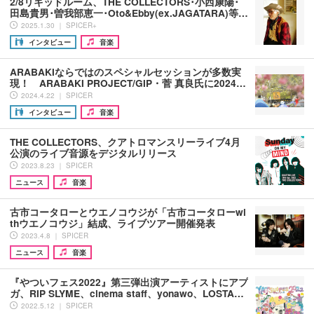
2/8リキッドルーム、THE COLLECTORS･小西康陽･
田島貴男･曽我部恵一･Oto&Ebby(ex.JAGATARA)等…
2025.1.30 ｜ SPICER+
インタビュー
音楽
ARABAKIならではのスペシャルセッションが多数実
現！ ARABAKI PROJECT/GIP・菅 真良氏に2024…
2024.4.22 ｜ SPICER
インタビュー
音楽
THE COLLECTORS、クアトロマンスリーライブ4月
公演のライブ音源をデジタルリリース
2023.8.23 ｜ SPICER
ニュース
音楽
古市コータローとウエノコウジが「古市コータローwi
thウエノコウジ」結成、ライブツアー開催発表
2023.4.8 ｜ SPICER
ニュース
音楽
『やついフェス2022』第三弾出演アーティストにアプ
ガ、RIP SLYME、cinema staff、yonawo、LOSTA…
2022.5.12 ｜ SPICER