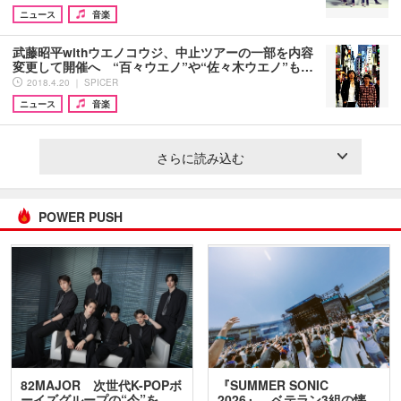
ニュース
音楽
武藤昭平withウエノコウジ、中止ツアーの一部を内容
変更して開催へ “百々ウエノ”や“佐々木ウエノ”も…
2018.4.20 ｜ SPICER
ニュース
音楽
さらに読み込む
POWER PUSH
82MAJOR 次世代K-POPボ
『SUMMER SONIC
ーイズグループの“今”を
2026』、ベテラン3組の懐…