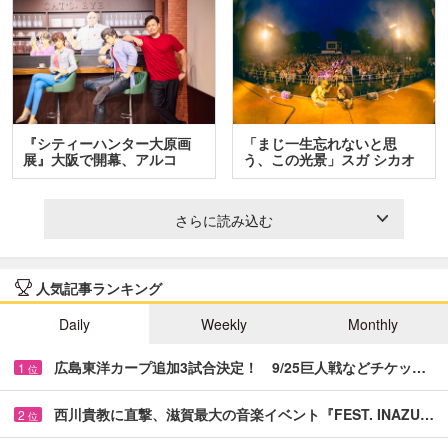
『シティーハンター大原画
「まじ一生忘れないと思
展』大阪で開幕、アルコ
う、この光景」スガ シカオ
＆…
と…
さらに読み込む
人気記事ランキング
Daily
Weekly
Monthly
広島東洋カープ追加3試合決定！ 9/25巨人戦などチケッ…
1
位
西川貴教に直撃、滋賀最大の音楽イベント『FEST. INAZU…
2
位