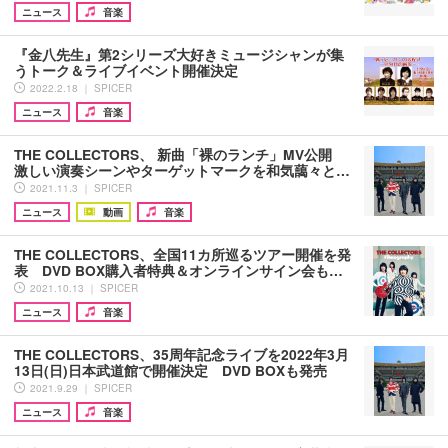
ニュース
音楽
『金八先生』第2シリーズ大好きミュージシャンが集
うトーク＆ライブイベント開催決定
2022.2.18 ｜ SPICER
ニュース
音楽
THE COLLECTORS、 新曲「裸のランチ」MV公開
激しい演奏シーンやターゲットマークを和気藹々と…
2021.11.3 ｜ SPICER
ニュース
動画
音楽
THE COLLECTORS、全国11カ所巡るツアー開催を発
表 DVD BOX購入者特典＆オンラインサイン会も…
2021.10.13 ｜ SPICER
ニュース
音楽
THE COLLECTORS、35周年記念ライブを2022年3月
13日(日)日本武道館で開催決定 DVD BOXも発売
2021.9.29 ｜ SPICER
ニュース
音楽