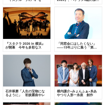
訊…
『スタクラ 2026 in 横浜』
「同窓会にはしたくない」
が開幕 今年も多彩なス
――15年ぶりに集う「第…
テ…
石井琢磨「人生の宝物にな
横内謙介×みょんふぁ×糸あ
るように」 初披露曲やレ
やつり人形一糸座 創作
ア…
人…