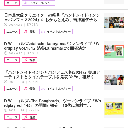
ニュース
イベント/レジャー
日本最大級クリエイターの祭典『ハンドメイドインジ
ャパンフェス2024』におかもとえみ、吉澤嘉代子ら…
2024.6.18 ｜ SPICER
ニュース
音楽
イベント/レジャー
D.W.ニコルズ×daisuke katayamaの2マンライブ『W
ordplay vol.154』渋谷La.mamaにて開催決定
2024.4.25 ｜ SPICER
ニュース
音楽
『ハンドメイドインジャパンフェス冬(2024)』参加ア
ーティストとタイムテーブルを発表 YeYe、磯野く…
2023.11.28 ｜ SPICER
ニュース
音楽
イベント/レジャー
D.W.ニコルズ×The Songbards、ツーマンライブ『Wo
rdplay vol.145』の開催が決定 10代は無料で…
2023.11.25 ｜ SPICER
ニュース
音楽