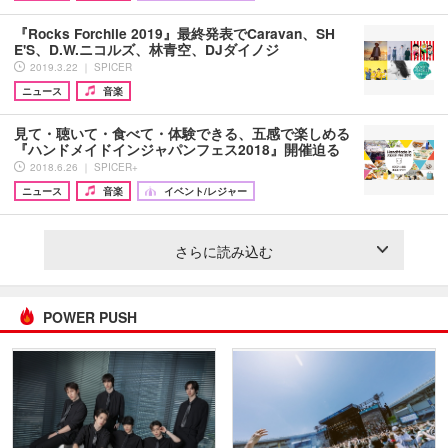
『Rocks Forchile 2019』最終発表でCaravan、SH
E'S、D.W.ニコルズ、林青空、DJダイノジ
2019.3.22 ｜ SPICER
ニュース
音楽
見て・聴いて・食べて・体験できる、五感で楽しめる
『ハンドメイドインジャパンフェス2018』開催迫る
2018.6.26 ｜ SPICER+
ニュース
音楽
イベント/レジャー
さらに読み込む
POWER PUSH