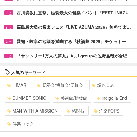
西川貴教に直撃、滋賀最大の音楽イベント『FEST. INAZU…
2
位
福島最大級の音楽フェス『LIVE AZUMA 2026』無料で楽…
3
位
愛知・岐阜の地酒を満喫する『秋酒祭 2026』チケット一…
4
位
『サントリー1万人の第九』Aぇ! groupの佐野晶哉が合唱…
5
位
人気のキーワード
HIMARI
展示会/博覧会/展覧会
堀ちえみ
SUMMER SONIC
美術館/博物館
indigo la End
MAN WITH A MISSION
格闘技
洋楽POPS
洋楽ロック