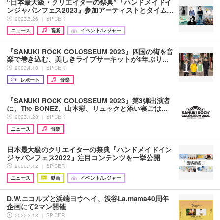
“日本最大級・クリエイターの祭典”『ハンドメイドイ
ンジャパンフェス2023』参加アーティストとタイム…
2023.5.26 ｜ SPICER
ニュース
音楽
イベント/レジャー
『SANUKI ROCK COLOSSEUM 2023』四国の街を音
楽で巻き込む、美しきライブサーキットが4年ぶり…
2023.4.18 ｜ SPICER
レポート
音楽
『SANUKI ROCK COLOSSEUM 2023』第3弾出演者
に、The BONEZ、山本彩、リュックと添い寝ごは…
2023.1.20 ｜ SPICER
ニュース
音楽
日本最大級のクリエイターの祭典『ハンドメイドイン
ジャパンフェス2022』注目コンテンツを一挙公開
2022.7.12 ｜ SPICER
ニュース
動画
イベント/レジャー
D.W.ニコルズと浜端ヨウヘイ、渋谷La.mama40周年
企画にて2マン開催
2022.3.18 ｜ SPICER