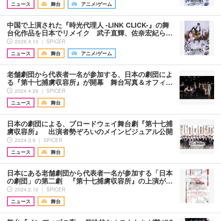
ニュース
舞台
アニメ/ゲーム
中国で上演された『時光代理人 -LINK CLICK-』の舞
台化作品を日本でリメイク 武子直輝、佐奈宏紀ら…
2026.4.10 ｜ SPICER
ニュース
舞台
アニメ/ゲーム
老舗劇団から代表者一名が参加する、日本の劇団によ
る『第十七捕虜収容所』が開幕 舞台写真＆オフィ…
2024.4.26 ｜ SPICER
ニュース
舞台
日本の劇団による、ブロードウェイ舞台劇『第十七捕
虜収容所』 出演者勢ぞろいのメインビジュアル公開
2024.3.9 ｜ SPICER
ニュース
舞台
日本にある老舗劇団から代表者一名が参加する「日本
の劇団」の第二劇 『第十七捕虜収容所』の上演が…
2024.2.10 ｜ SPICER
ニュース
舞台