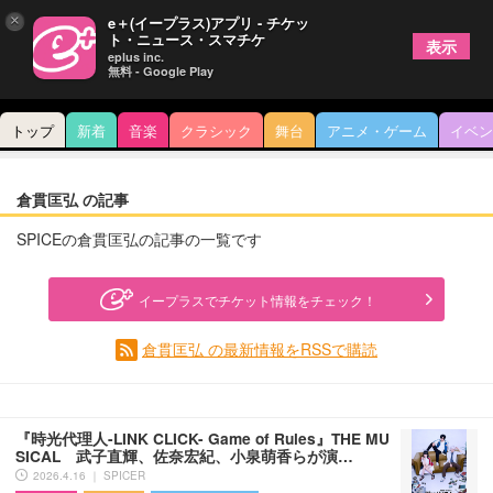
×
e＋(イープラス)アプリ - チケッ
ト・ニュース・スマチケ
表示
eplus inc.
無料 - Google Play
トップ
新着
音楽
クラシック
舞台
アニメ・ゲーム
イベン
倉貫匡弘 の記事
SPICEの倉貫匡弘の記事の一覧です
イープラスでチケット情報をチェック！
倉貫匡弘 の最新情報をRSSで購読
『時光代理人-LINK CLICK- Game of Rules』THE MU
SICAL 武子直輝、佐奈宏紀、小泉萌香らが演…
2026.4.16 ｜ SPICER