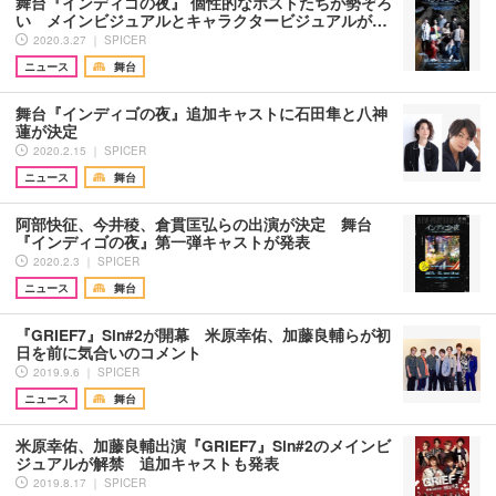
舞台『インディゴの夜』 個性的なホストたちが勢ぞろ
い メインビジュアルとキャラクタービジュアルが…
2020.3.27 ｜ SPICER
ニュース
舞台
舞台『インディゴの夜』追加キャストに石田隼と八神
蓮が決定
2020.2.15 ｜ SPICER
ニュース
舞台
阿部快征、今井稜、倉貫匡弘らの出演が決定 舞台
『インディゴの夜』第一弾キャストが発表
2020.2.3 ｜ SPICER
ニュース
舞台
『GRIEF7』Sin#2が開幕 米原幸佑、加藤良輔らが初
日を前に気合いのコメント
2019.9.6 ｜ SPICER
ニュース
舞台
米原幸佑、加藤良輔出演『GRIEF7』Sin#2のメインビ
ジュアルが解禁 追加キャストも発表
2019.8.17 ｜ SPICER