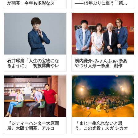
が開幕 今年も多彩なス
――15年ぶりに集う「第…
テ…
石井琢磨「人生の宝物にな
横内謙介×みょんふぁ×糸あ
るように」 初披露曲やレ
やつり人形一糸座 創作
ア…
人…
『シティーハンター大原画
「まじ一生忘れないと思
展』大阪で開幕、アルコ
う、この光景」スガ シカオ
＆…
と…