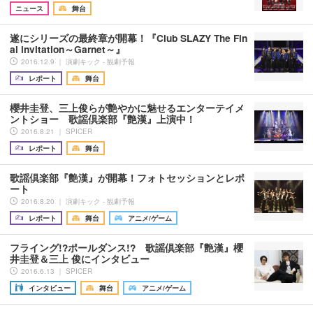
ニュース
舞台
遂にシリーズの最終章が開幕！『Club SLAZY The Fin
al invitation～Garnet～』
2016.12.9 ｜ 演劇キック - 観劇予報
レポート
舞台
櫻井圭登、三上俊らが艶やかに魅せるエンターテイメ
ントショー 歌謡倶楽部『艶漢』上演中！
2016.8.21 ｜ SPICER
レポート
舞台
歌謡倶楽部『艶漢』が開幕！フォトセッションとレポ
ート
2016.8.20 ｜ 演劇キック - 観劇予報
レポート
舞台
アニメ/ゲーム
フライング!?ポールダンス!? 歌謡倶楽部『艶漢』櫻
井圭登＆三上 俊にインタビュー
2016.6.13 ｜ SPICER
インタビュー
舞台
アニメ/ゲーム