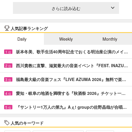
さらに読み込む
人気記事ランキング
Daily
Weekly
Monthly
坂本冬美、歌手生活40周年記念でおくる明治座公演のメイ…
1
位
西川貴教に直撃、滋賀最大の音楽イベント『FEST. INAZU…
2
位
福島最大級の音楽フェス『LIVE AZUMA 2026』無料で楽…
3
位
愛知・岐阜の地酒を満喫する『秋酒祭 2026』チケット一…
4
位
『サントリー1万人の第九』Aぇ! groupの佐野晶哉が合唱…
5
位
人気のキーワード