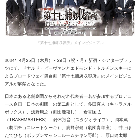
『第十七捕虜収容所』メインビジュアル
2024年4月25日（木月）～29日（祝・月）新宿・シアターブラッ
ツにて、ドナルド・ビーヴァンとエドモンド・トルチンスキーに
よるブロードウェイ舞台劇『第十七捕虜収容所』のメインビジュ
アルが解禁となった。
日本にある老舗劇団からそれぞれ代表者一名が参加するプロデュ
ース企画「日本の劇団」の第二劇として、多田直人（キャラメル
ボックス）、浅野康之（劇団鹿殺し）、倉貫匡弘
（TRASHMASTERS）、鈴木翔音（スタジオライフ）、岡本篤
（劇団チョコレートケーキ）、鹿野宗健（劇団青年座）、井上ほ
たてひも（ポップンマッシュルームチキン野郎）、原口健太郎