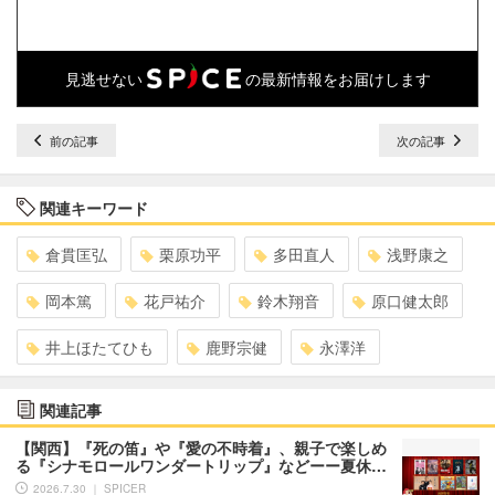
見逃せない
の最新情報をお届けします
前の記事
次の記事
関連キーワード
倉貫匡弘
栗原功平
多田直人
浅野康之
岡本篤
花戸祐介
鈴木翔音
原口健太郎
井上ほたてひも
鹿野宗健
永澤洋
関連記事
【関西】『死の笛』や『愛の不時着』、親子で楽しめ
る『シナモロールワンダートリップ』などーー夏休…
2026.7.30 ｜ SPICER