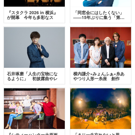
『スタクラ 2026 in 横浜』
「同窓会にはしたくない」
が開幕 今年も多彩なス
――15年ぶりに集う「第…
テ…
石井琢磨「人生の宝物にな
横内謙介×みょんふぁ×糸あ
るように」 初披露曲やレ
やつり人形一糸座 創作
ア…
人…
『シティーハンター大原画
「まじ一生忘れないと思