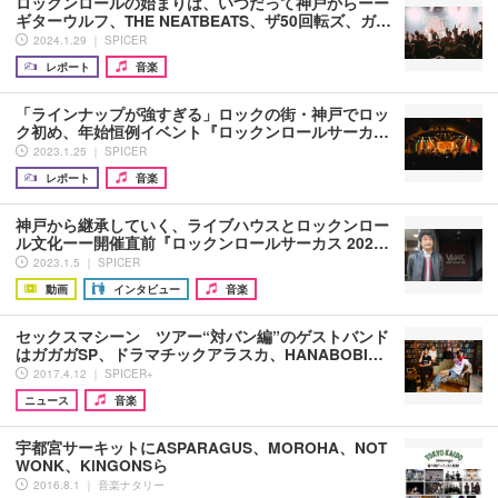
ロックンロールの始まりは、いつだって神戸からーー
ギターウルフ、THE NEATBEATS、ザ50回転ズ、ガ…
2024.1.29 ｜ SPICER
レポート
音楽
「ラインナップが強すぎる」ロックの街・神戸でロッ
ク初め、年始恒例イベント『ロックンロールサーカ…
2023.1.25 ｜ SPICER
レポート
音楽
神戸から継承していく、ライブハウスとロックンロー
ル文化ーー開催直前『ロックンロールサーカス 202…
2023.1.5 ｜ SPICER
動画
インタビュー
音楽
セックスマシーン ツアー“対バン編”のゲストバンド
はガガガSP、ドラマチックアラスカ、HANABOBI…
2017.4.12 ｜ SPICER+
ニュース
音楽
宇都宮サーキットにASPARAGUS、MOROHA、NOT
WONK、KiNGONSら
2016.8.1 ｜ 音楽ナタリー