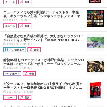
ニュース
音楽
ニューロティカら第2弾出演アーティストを一挙発
表 ギターウルフ主催『シマネジェットフェス・ヤ…
2025.6.3 ｜ SPICER
ニュース
音楽
「自然豊かな京丹後の野外で、大好きなロックンロー
ルバンドを」野外イベント『ROCK’N’ROLL HEAV…
2025.5.22 ｜ SPICER
インタビュー
音楽
総勢85組ものアーティストが神戸に集結、ロックンロ
ールはいつだって右上がり！ーー『ロックンロール…
2025.3.11 ｜ SPICER
レポート
音楽
ギターウルフ、年末年始2つの主催ライブから出演ア
ーティストを一挙発表 KING BROTHERS、キノコ…
2024.10.12 ｜ SPICER
ニュース
音楽