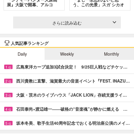
展』大阪で開幕、アルコ
う、この光景」スガ シカオ
＆…
と…
さらに読み込む
人気記事ランキング
Daily
Weekly
Monthly
広島東洋カープ追加3試合決定！ 9/25巨人戦などチケッ…
1
位
西川貴教に直撃、滋賀最大の音楽イベント『FEST. INAZU…
2
位
大阪・茨木のライブハウス「JACK LION」存続支援ライ…
3
位
石田泰尚×渡辺雄一――破格の“音楽魂”が静かに燃える …
4
位
坂本冬美、歌手生活40周年記念でおくる明治座公演のメイ…
5
位