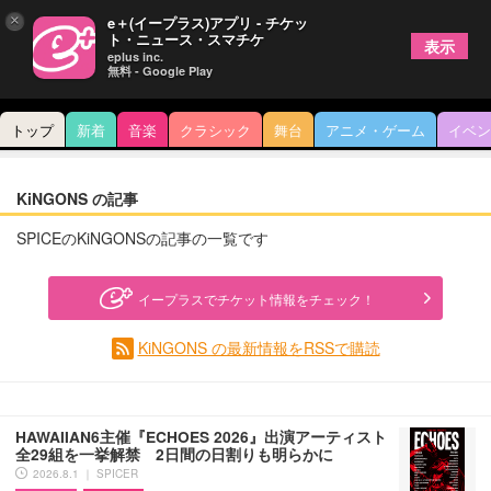
×
e＋(イープラス)アプリ - チケッ
ト・ニュース・スマチケ
表示
eplus inc.
無料 - Google Play
トップ
新着
音楽
クラシック
舞台
アニメ・ゲーム
イベン
KiNGONS の記事
SPICEのKiNGONSの記事の一覧です
イープラスでチケット情報をチェック！
KiNGONS の最新情報をRSSで購読
HAWAIIAN6主催『ECHOES 2026』出演アーティスト
全29組を一挙解禁 2日間の日割りも明らかに
2026.8.1 ｜ SPICER