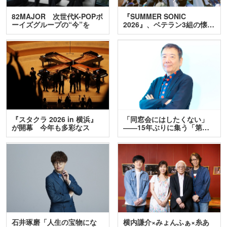
82MAJOR 次世代K-POPボ
『SUMMER SONIC
ーイズグループの“今”を
2026』、ベテラン3組の懐…
訊…
『スタクラ 2026 in 横浜』
「同窓会にはしたくない」
が開幕 今年も多彩なス
――15年ぶりに集う「第…
テ…
石井琢磨「人生の宝物にな
横内謙介×みょんふぁ×糸あ