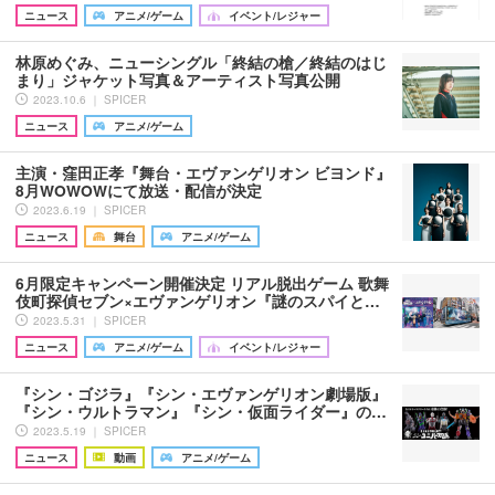
ニュース
アニメ/ゲーム
イベント/レジャー
林原めぐみ、ニューシングル「終結の槍／終結のはじ
まり」ジャケット写真＆アーティスト写真公開
2023.10.6 ｜ SPICER
ニュース
アニメ/ゲーム
主演・窪田正孝『舞台・エヴァンゲリオン ビヨンド』
8月WOWOWにて放送・配信が決定
2023.6.19 ｜ SPICER
ニュース
舞台
アニメ/ゲーム
6月限定キャンペーン開催決定 リアル脱出ゲーム 歌舞
伎町探偵セブン×エヴァンゲリオン『謎のスパイと…
2023.5.31 ｜ SPICER
ニュース
アニメ/ゲーム
イベント/レジャー
『シン・ゴジラ』『シン・エヴァンゲリオン劇場版』
『シン・ウルトラマン』『シン・仮面ライダー』の…
2023.5.19 ｜ SPICER
ニュース
動画
アニメ/ゲーム