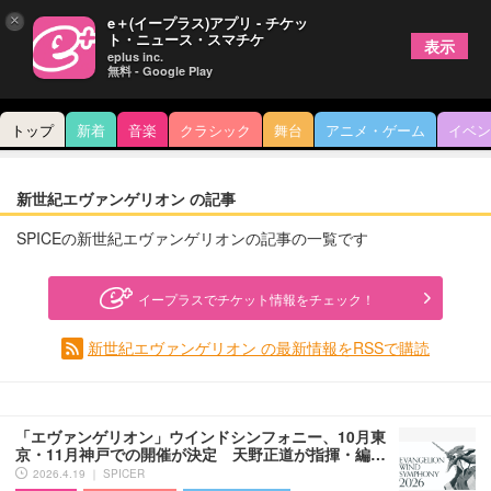
×
e＋(イープラス)アプリ - チケッ
ト・ニュース・スマチケ
表示
eplus inc.
無料 - Google Play
トップ
新着
音楽
クラシック
舞台
アニメ・ゲーム
イベン
新世紀エヴァンゲリオン の記事
SPICEの新世紀エヴァンゲリオンの記事の一覧です
イープラスでチケット情報をチェック！
新世紀エヴァンゲリオン の最新情報をRSSで購読
「エヴァンゲリオン」ウインドシンフォニー、10月東
京・11月神戸での開催が決定 天野正道が指揮・編…
2026.4.19 ｜ SPICER