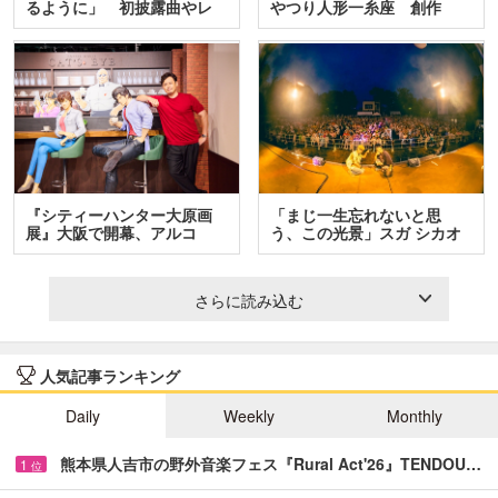
るように」 初披露曲やレ
やつり人形一糸座 創作
ア…
人…
『シティーハンター大原画
「まじ一生忘れないと思
展』大阪で開幕、アルコ
う、この光景」スガ シカオ
＆…
と…
さらに読み込む
人気記事ランキング
Daily
Weekly
Monthly
熊本県人吉市の野外音楽フェス『Rural Act'26』TENDOU…
1
位