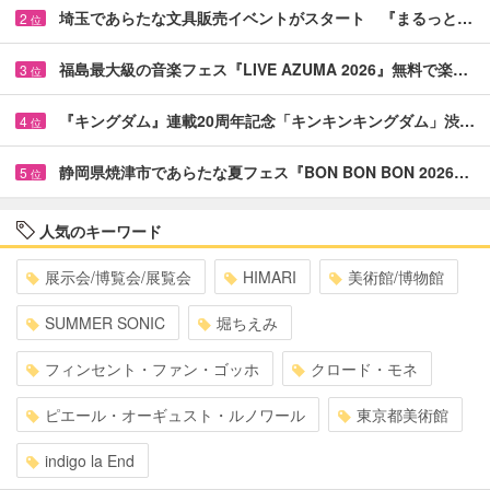
埼玉であらたな文具販売イベントがスタート 『まるっと…
2
位
福島最大級の音楽フェス『LIVE AZUMA 2026』無料で楽…
3
位
『キングダム』連載20周年記念「キンキンキングダム」渋…
4
位
静岡県焼津市であらたな夏フェス『BON BON BON 2026…
5
位
人気のキーワード
展示会/博覧会/展覧会
HIMARI
美術館/博物館
SUMMER SONIC
堀ちえみ
フィンセント・ファン・ゴッホ
クロード・モネ
ピエール・オーギュスト・ルノワール
東京都美術館
indigo la End