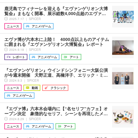
鹿児島でフィナーレを迎える『エヴァンゲリオン大博
覧会』まもなく開幕、展示総数4,000点超のエヴァ…
2025.7.17 ｜ SPICER
ニュース
アニメ/ゲーム
エヴァ博が六本木に上陸！ 4000点以上ものアイテム
に囲まれる『エヴァンゲリオン大博覧会』レポート
2024.9.18 ｜ SPICER
レポート
アニメ/ゲーム
アート
『エヴァンゲリオン』ウインドシンフォニー大阪公演
が今週末開催 天野正道、高橋洋子、エリック・ミ…
2024.9.3 ｜ SPICER
ニュース
動画
クラシック
アニメ/ゲーム
『エヴァ博』六本木会場内に【“名セリフ”カフェ】オ
ープン決定 象徴的なセリフ、シーンを再現したメ…
2024.8.29 ｜ SPICER
ニュース
アニメ/ゲーム
アート