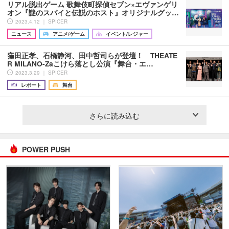
リアル脱出ゲーム 歌舞伎町探偵セブン×エヴァンゲリ
オン『謎のスパイと伝説のホスト』オリジナルグッ…
2023.4.12 ｜ SPICER
ニュース
アニメ/ゲーム
イベント/レジャー
窪田正孝、石橋静河、田中哲司らが登壇！ THEATE
R MILANO-Zaこけら落とし公演『舞台・エ…
2023.3.29 ｜ SPICER
レポート
舞台
さらに読み込む
POWER PUSH