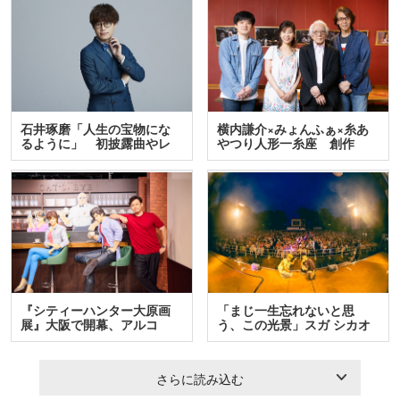
石井琢磨「人生の宝物にな
横内謙介×みょんふぁ×糸あ
るように」 初披露曲やレ
やつり人形一糸座 創作
ア…
人…
『シティーハンター大原画
「まじ一生忘れないと思
展』大阪で開幕、アルコ
う、この光景」スガ シカオ
＆…
と…
さらに読み込む