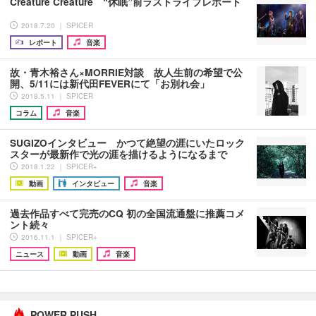
Creature Creature “休眠”前ラストライブレポート
2018.7.20 ｜ SPICER
レポート
音楽
故・青木裕さん×MORRIE対談 故人生前の希望で公
開、5/11には新代田FEVERにて「お別れ会」
2018.5.11 ｜ SPICER
コラム
音楽
SUGIZOインタビュー かつて絶望の涯にいたロック
スターが最新作で光の涯を描けるようになるまで
2018.1.22 ｜ SPICER+
動画
インタビュー
音楽
過去作品すべて完売のCQ 初の全国流通盤に推薦コメ
ント続々
2016.11.1 ｜ SPICER+
ニュース
動画
音楽
POWER PUSH