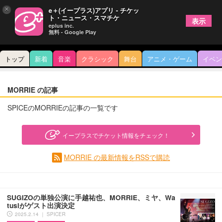
×
e＋(イープラス)アプリ - チケッ
ト・ニュース・スマチケ
表示
eplus inc.
無料 - Google Play
トップ
新着
音楽
クラシック
舞台
アニメ・ゲーム
イベン
MORRIE の記事
SPICEのMORRIEの記事の一覧です
イープラスでチケット情報をチェック！
MORRIE の最新情報をRSSで購読
SUGIZOの単独公演に手越祐也、MORRIE、ミヤ、Wa
tusiがゲスト出演決定
2025.2.14 ｜ SPICER