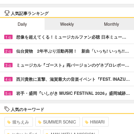
人気記事ランキング
Daily
Weekly
Monthly
想像を超えてくる！ミュージカルファン必聴 日本ミュー…
1
位
仙台貨物 2年半ぶり活動再開！ 新曲「いっち! いっち!!…
2
位
ミュージカル『ゴースト』両バージョンのゲネプロレポー…
3
位
西川貴教に直撃、滋賀最大の音楽イベント『FEST. INAZU…
4
位
岩手・盛岡『いしがき MUSIC FESTIVAL 2026』盛岡城跡…
5
位
人気のキーワード
堀ちえみ
SUMMER SONIC
HIMARI