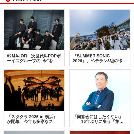
82MAJOR 次世代K-POPボ
『SUMMER SONIC
ーイズグループの“今”を
2026』、ベテラン3組の懐…
訊…
『スタクラ 2026 in 横浜』
「同窓会にはしたくない」
が開幕 今年も多彩なス
――15年ぶりに集う「第…
テ…