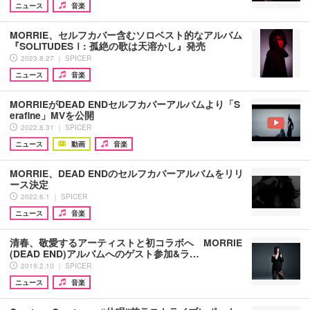
ニュース
音楽
MORRIE、セルフカバー含むソロベスト的なアルバム
『SOLITUDESⅠ: 孤絶の歌は天溶かし』発売
2023.8.27 ｜ SPICER
ニュース
音楽
MORRIEがDEAD ENDセルフカバーアルバムより「S
erafine」MVを公開
2022.8.31 ｜ SPICER
ニュース
動画
音楽
MORRIE、DEAD ENDのセルフカバーアルバムをリリ
ース決定
2022.6.1 ｜ SPICER
ニュース
音楽
清春、敬愛するアーティストと初コラボへ MORRIE
(DEAD END)アルバムへのゲスト参加&ラ…
2019.2.10 ｜ SPICER
ニュース
音楽