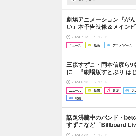
劇場アニメーション『がん
い』本予告映像＆メインビ
2024.7.18 ｜ SPICER
ニュース
動画
アニメ/ゲーム
三森すずこ・岡本信彦ら9
に 『劇場版すとぷり はじ
2024.6.10 ｜ SPICER
ニュース
動画
音楽
ア
映画
話題沸騰中のバンド・betc
すずこなど「Billboard L
2024.3.25 ｜ SPICER