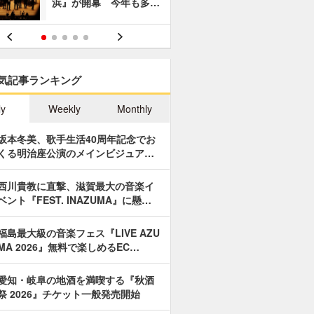
浜』が開幕 今年も多…
あやつり人
気記事ランキング
ly
Weekly
Monthly
坂本冬美、歌手生活40周年記念でお
くる明治座公演のメインビジュア…
西川貴教に直撃、滋賀最大の音楽イ
ベント『FEST. INAZUMA』に懸…
福島最大級の音楽フェス『LIVE AZU
MA 2026』無料で楽しめるEC…
愛知・岐阜の地酒を満喫する『秋酒
祭 2026』チケット一般発売開始