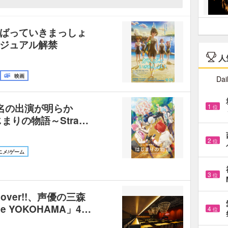
ばっていきまっしょ
ジュアル解禁
人
映画
Dai
名の出演が明らか
1
位
まりの物語～Stra…
2
位
ニメ/ゲーム
3
位
over!!、声優の三森
ive YOKOHAMA」4…
4
位