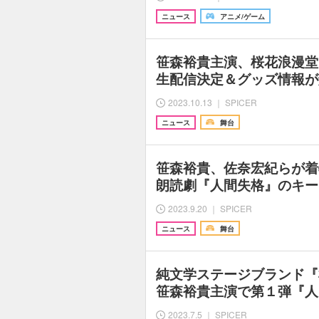
ニュース
アニメ/ゲーム
笹森裕貴主演、桜花浪漫堂
生配信決定＆グッズ情報が
2023.10.13 ｜ SPICER
ニュース
舞台
笹森裕貴、佐奈宏紀らが着
朗読劇『人間失格』のキー
2023.9.20 ｜ SPICER
ニュース
舞台
純文学ステージブランド
笹森裕貴主演で第１弾『人
2023.7.5 ｜ SPICER