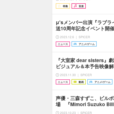
特集
音楽
μ'sメンバー出演『ラブラ
送10周年記念イベント開
2023.12.6 ｜ SPICER
ニュース
アニメ/ゲーム
『大室家 dear sister
ビジュアル＆本予告映像解
2023.11.30 ｜ SPICER
ニュース
動画
アニメ/ゲーム
声優・三森すずこ、ビルボ
場 『Mimori Suzuko Bill
2023.10.23 ｜ SPICER