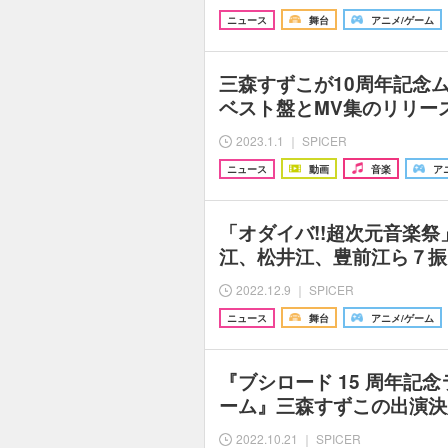
ニュース
舞台
アニメ/ゲーム
三森すずこが10周年記念
ベスト盤とMV集のリリー
2023.1.1 ｜ SPICER
ニュース
動画
音楽
ア
「オダイバ!!超次元音楽
江、松井江、豊前江ら７振
2022.12.9 ｜ SPICER
ニュース
舞台
アニメ/ゲーム
『ブシロード 15 周年記念
ーム』三森すずこの出演決
2022.10.21 ｜ SPICER