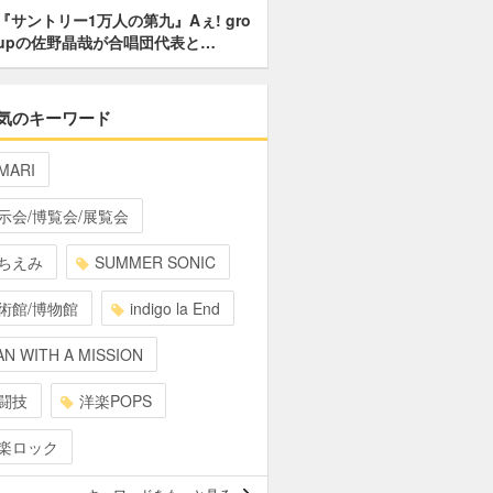
『サントリー1万人の第九』Aぇ! gro
upの佐野晶哉が合唱団代表と…
気のキーワード
MARI
示会/博覧会/展覧会
ちえみ
SUMMER SONIC
術館/博物館
indigo la End
N WITH A MISSION
闘技
洋楽POPS
楽ロック