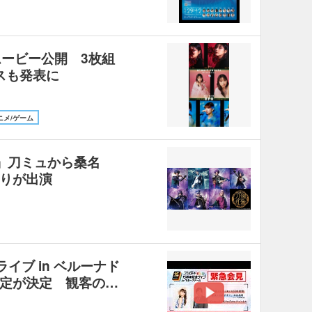
ムービー公開 3枚組
スも発表に
ニメ/ゲーム
祭」刀ミュから桑名
りが出演
ライブ in ベルーナド
定が決定 観客の…