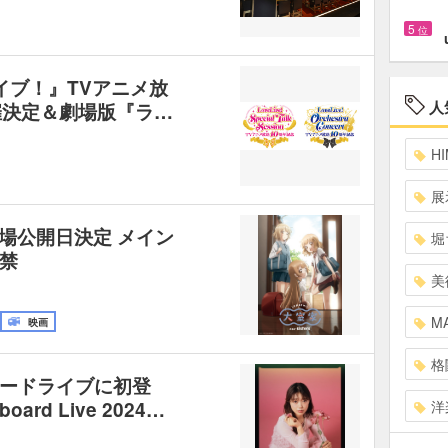
5
位
イブ！』TVアニメ放
人
催決定＆劇場版『ラ…
HI
展
s』劇場公開日決定 メイン
堀
禁
美
MA
映画
格
ードライブに初登
洋
board Live 2024…