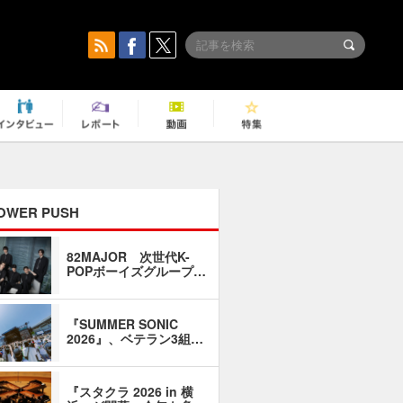
OWER PUSH
82MAJOR 次世代K-
「同窓会に
POPボーイズグループ…
い」――1
『SUMMER SONIC
石井琢磨「
2026』、ベテラン3組…
なるように
『スタクラ 2026 in 横
横内謙介×