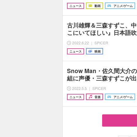
ニュース
動画
アニメ/ゲーム
古川雄輝＆三森すずこ、中
こにいてほしい』日本語吹
2022.6.22 ｜ SPICER
ニュース
映画
Snow Man・佐久間大
組に声優・三森すずこが出
2022.5.5 ｜ SPICER
ニュース
音楽
アニメ/ゲーム