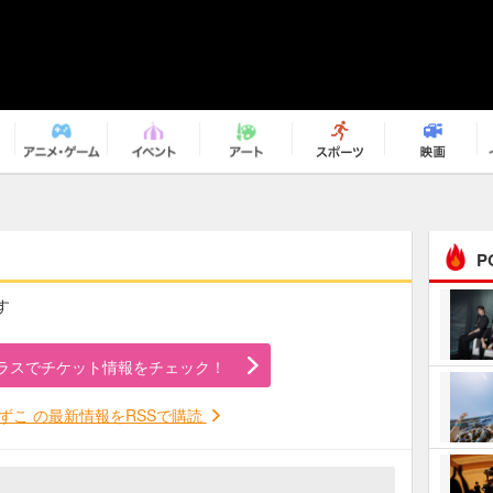
P
す
まるで原作の世界から飛
び出してきたよう！ 圧…
ラスでチケット情報をチェック！
ｅｐｌｕｓ ｗｅｅｋｅ
ｎｄ ｃｌｕｂ
ずこ の最新情報をRSSで購読
ＲｅｏＮａ“ピルグリム”