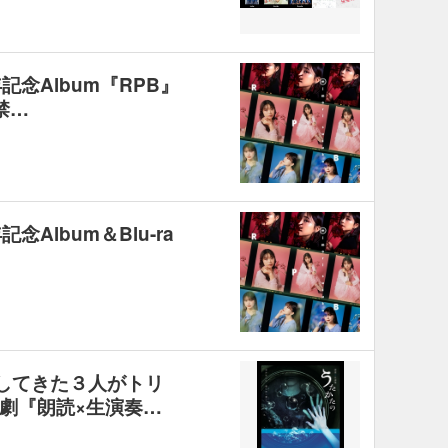
念Album『RPB』
禁…
Album＆Blu-ra
出してきた３⼈がトリ
劇『朗読×⽣演奏…