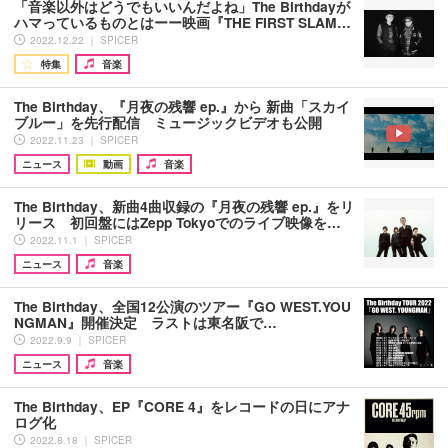
「音楽以外はどうでもいいんだよね」The Birthdayが
ハマっているものとはーー映画『THE FIRST SLAM…
2022.12.22 ｜ SPICER
特集
音楽
The Birthday、『月夜の残響 ep.』から 新曲「スカイ
ブルー」を先行配信 ミュージックビデオも公開
2022.11.23 ｜ SPICER
ニュース
動画
音楽
The Birthday、新曲4曲収録の『月夜の残響 ep.』をリ
リース 初回盤にはZepp Tokyoでのライブ映像を…
2022.11.1 ｜ SPICER
ニュース
音楽
The Birthday、全国12公演のツアー『GO WEST.YOU
NGMAN』開催決定 ラストは東名阪で…
2022.9.9 ｜ SPICER
ニュース
音楽
The Birthday、EP『CORE 4』をレコードの日にアナ
ログ化
2022.8.18 ｜ SPICER