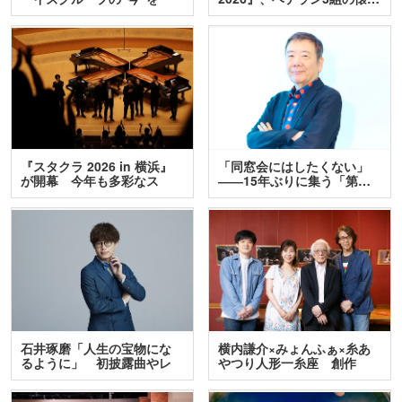
訊…
『スタクラ 2026 in 横浜』
「同窓会にはしたくない」
が開幕 今年も多彩なス
――15年ぶりに集う「第…
テ…
石井琢磨「人生の宝物にな
横内謙介×みょんふぁ×糸あ
るように」 初披露曲やレ
やつり人形一糸座 創作
ア…
人…