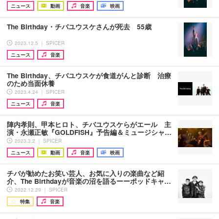
ニュース
動画
音楽
映画
The Birthday・チバユウスケさんが死去 55歳
2023.12.5 ｜ SPICER
ニュース
音楽
The Birthday、チバユウスケが食道がんと診断 治療
のため当面休養
2023.4.24 ｜ SPICER
ニュース
音楽
陣内孝則、甲本ヒロト、チバユウスケらがエール 主
演・永瀬正敏『GOLDFISH』予告編＆ミュージシャ…
2023.3.2 ｜ SPICER
ニュース
動画
音楽
映画
チバが勧めたお笑い芸人、お気に入りの楽曲など紹
介、The Birthdayが音楽の沼を語るーーポッドキャ…
2022.12.29 ｜ SPICER
特集
音楽