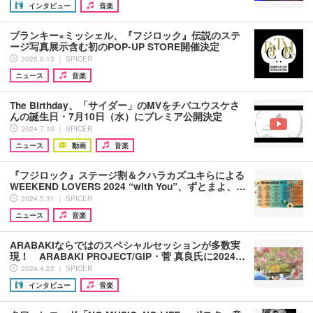
インタビュー
音楽
ブランキー×ミッシェル、『フジロック』伝説のステ
ージ写真展示含む初のPOP-UP STORE開催決定
2025.6.13 ｜ SPICER
ニュース
音楽
The Birthday、「サイダー」のMVをチバユウスケさ
んの誕生日・7月10日（水）にプレミア公開決定
2024.7.10 ｜ SPICER
ニュース
動画
音楽
『フジロック』ステージ割＆クハラカズユキらによる
WEEKEND LOVERS 2024 “with You”、ずとまよ、…
2024.5.31 ｜ SPICER
ニュース
音楽
ARABAKIならではのスペシャルセッションが多数実
現！ ARABAKI PROJECT/GIP・菅 真良氏に2024…
2024.4.22 ｜ SPICER
インタビュー
音楽