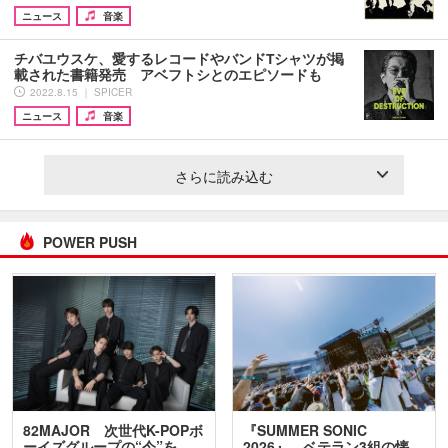
ニュース
音楽
チバユウスケ、愛するレコードやバンドTシャツが掲
載された書籍発売 アベフトシとのエピソードも
2022.8.15 ｜ SPICER
ニュース
音楽
さらに読み込む
POWER PUSH
82MAJOR 次世代K-POPボ
『SUMMER SONIC
ーイズグループの“今”を
2026』、ベテラン3組の懐…