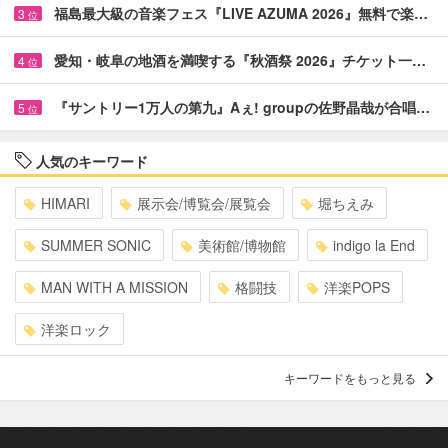
福島最大級の音楽フェス『LIVE AZUMA 2026』無料で楽…
3
位
愛知・岐阜の地酒を満喫する『秋酒祭 2026』チケット一…
4
位
『サントリー1万人の第九』Aぇ! groupの佐野晶哉が合唱…
5
位
人気のキーワード
HIMARI
展示会/博覧会/展覧会
堀ちえみ
SUMMER SONIC
美術館/博物館
indigo la End
MAN WITH A MISSION
格闘技
洋楽POPS
洋楽ロック
キーワードをもっと見る