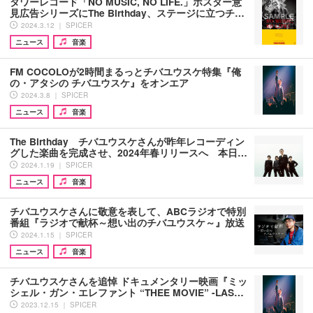
タワーレコード「NO MUSIC, NO LIFE.」ポスター意
見広告シリーズにThe Birthday、ステージに立つチ…
2024.3.12 ｜ SPICER
ニュース
音楽
FM COCOLOが2時間まるっとチバユウスケ特集『俺
の・アタシの チバユウスケ』をオンエア
2024.3.8 ｜ SPICER
ニュース
音楽
The Birthday チバユウスケさんが昨年レコーディン
グした楽曲を完成させ、2024年春リリースへ 本日…
2024.1.19 ｜ SPICER
ニュース
音楽
チバユウスケさんに敬意を表して、ABCラジオで特別
番組『ラジオで献杯～想い出のチバユウスケ～』放送
2024.1.15 ｜ SPICER
ニュース
音楽
チバユウスケさんを追悼 ドキュメンタリー映画『ミッ
シェル・ガン・エレファント “THEE MOVIE” -LAS…
2023.12.15 ｜ SPICER