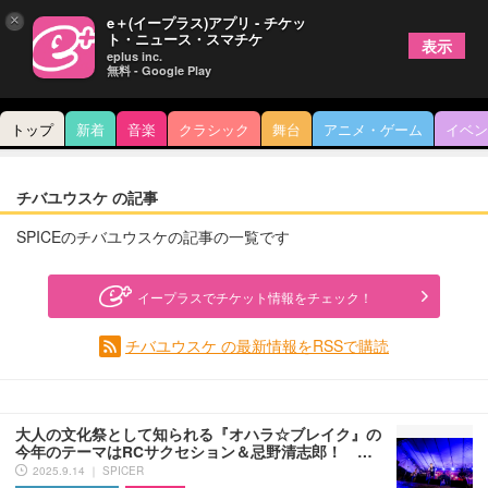
×
e＋(イープラス)アプリ - チケッ
ト・ニュース・スマチケ
表示
eplus inc.
無料 - Google Play
トップ
新着
音楽
クラシック
舞台
アニメ・ゲーム
イベン
チバユウスケ の記事
SPICEのチバユウスケの記事の一覧です
イープラスでチケット情報をチェック！
チバユウスケ の最新情報をRSSで購読
大人の文化祭として知られる『オハラ☆ブレイク』の
今年のテーマはRCサクセション＆忌野清志郎！ …
2025.9.14 ｜ SPICER