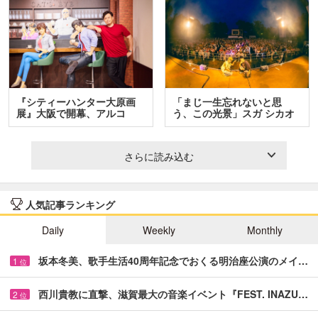
『シティーハンター大原画
「まじ一生忘れないと思
展』大阪で開幕、アルコ
う、この光景」スガ シカオ
＆…
と…
さらに読み込む
人気記事ランキング
Daily
Weekly
Monthly
坂本冬美、歌手生活40周年記念でおくる明治座公演のメイ…
1
位
西川貴教に直撃、滋賀最大の音楽イベント『FEST. INAZU…
2
位