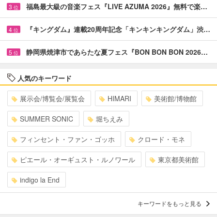
福島最大級の音楽フェス『LIVE AZUMA 2026』無料で楽…
3
位
『キングダム』連載20周年記念「キンキンキングダム」渋…
4
位
静岡県焼津市であらたな夏フェス『BON BON BON 2026…
5
位
人気のキーワード
展示会/博覧会/展覧会
HIMARI
美術館/博物館
SUMMER SONIC
堀ちえみ
フィンセント・ファン・ゴッホ
クロード・モネ
ピエール・オーギュスト・ルノワール
東京都美術館
indigo la End
キーワードをもっと見る