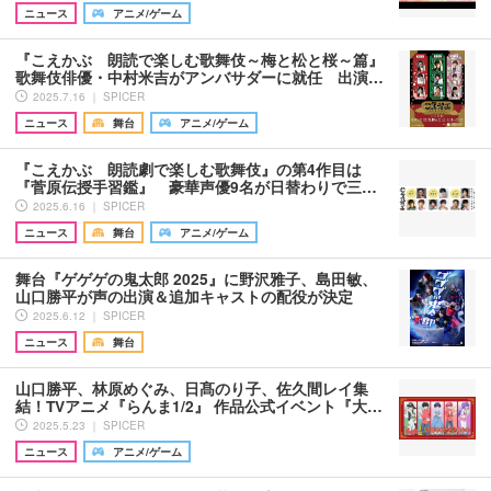
ニュース
アニメ/ゲーム
『こえかぶ 朗読で楽しむ歌舞伎～梅と松と桜～篇』
歌舞伎俳優・中村米吉がアンバサダーに就任 出演…
2025.7.16 ｜ SPICER
ニュース
舞台
アニメ/ゲーム
『こえかぶ 朗読劇で楽しむ歌舞伎』の第4作目は
『菅原伝授手習鑑』 豪華声優9名が日替わりで三…
2025.6.16 ｜ SPICER
ニュース
舞台
アニメ/ゲーム
舞台『ゲゲゲの鬼太郎 2025』に野沢雅子、島田敏、
山口勝平が声の出演＆追加キャストの配役が決定
2025.6.12 ｜ SPICER
ニュース
舞台
山口勝平、林原めぐみ、日髙のり子、佐久間レイ集
結！TVアニメ『らんま1/2』 作品公式イベント『大…
2025.5.23 ｜ SPICER
ニュース
アニメ/ゲーム