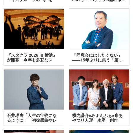
訊…
『スタクラ 2026 in 横浜』
「同窓会にはしたくない」
が開幕 今年も多彩なス
――15年ぶりに集う「第…
テ…
石井琢磨「人生の宝物にな
横内謙介×みょんふぁ×糸あ
るように」 初披露曲やレ
やつり人形一糸座 創作
ア…
人…