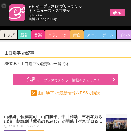
×
e＋(イープラス)アプリ - チケッ
ト・ニュース・スマチケ
表示
eplus inc.
無料 - Google Play
トップ
新着
音楽
クラシック
舞台
アニメ・ゲーム
イベン
山口勝平 の記事
SPICEの山口勝平の記事の一覧です
イープラスでチケット情報をチェック！
山口勝平 の最新情報をRSSで購読
山根綺、佐藤流司、山口勝平、中井和哉、三石琴乃ら
出演 朗読劇『紫苑のもみじ』が開幕【ゲネプロ＆…
2026.7.18 ｜ SPICER