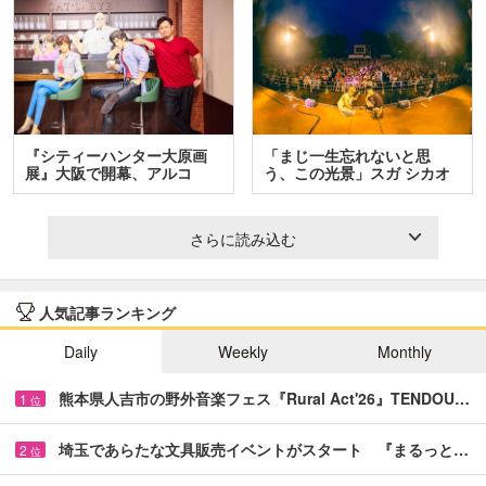
『シティーハンター大原画
「まじ一生忘れないと思
展』大阪で開幕、アルコ
う、この光景」スガ シカオ
＆…
と…
さらに読み込む
人気記事ランキング
Daily
Weekly
Monthly
熊本県人吉市の野外音楽フェス『Rural Act'26』TENDOU…
1
位
埼玉であらたな文具販売イベントがスタート 『まるっと…
2
位