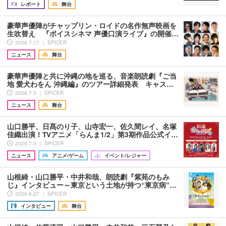
レポート
舞台
豪華声優陣がチャップリン・ロイドの名作無声映画を
生吹替え 『ボイスシネマ 声優口演ライブ』の開催…
2026.7.17 ｜ SPICER
ニュース
舞台
豪華声優陣と共に沖縄の地を巡る、音楽朗読劇『ご当
地 愛犬わをん 沖縄編』のツアー詳細発表 キャス…
2026.7.3 ｜ SPICER
ニュース
舞台
山口勝平、日髙のり子、山寺宏一、佐久間レイ、名塚
佳織出演！TVアニメ「らんま1/2」第3期作品公式イ…
2026.7.3 ｜ SPICER
ニュース
アニメ/ゲーム
イベント/レジャー
山根綺・山口勝平・中井和哉、朗読劇『紫苑のもみ
じ』インタビュー～東京という土地が持つ“東京病”…
2026.6.27 ｜ SPICER
インタビュー
舞台