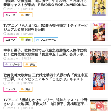
山根綺、佐藤流司、山口勝平、中井和哉、三石琴乃ら
豪華キャストが集結 READING WORLD×VISIONA…
2026.4.10 ｜ SPICER
ニュース
舞台
TVアニメ『らんま1/2』第3期が制作決定！ティザービ
ジュアル＆第1弾PVを公開
2026.3.26 ｜ SPICER
ニュース
動画
アニメ/ゲーム
中車と團子、歌舞伎町で三代猿之助屈指の人気作に挑
む！歌舞伎町大歌舞伎『獨道中五十三驛』会見レポ…
2026.2.6 ｜ SPICER
レポート
舞台
歌舞伎町大歌舞伎 三代猿之助四十八撰の内『獨道中五
十三驛』メインビジュアル＆「こえかぶ」キャスト…
2026.1.23 ｜ SPICER
ニュース
舞台
TVアニメ『機械じかけのマリー』追加キャストに中野
さいま、大地 葉、原俊太郎、山口勝平、高橋理恵子…
2025.9.12 ｜ SPICER