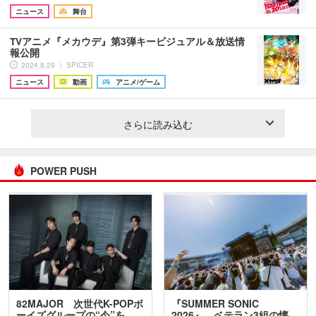
ニュース
舞台
TVアニメ『メカウデ』第3弾キービジュアル＆放送情
報公開
2024.8.29 ｜ SPICER
ニュース
動画
アニメ/ゲーム
さらに読み込む
POWER PUSH
82MAJOR 次世代K-POPボ
『SUMMER SONIC
ーイズグループの“今”を
2026』、ベテラン3組の懐…