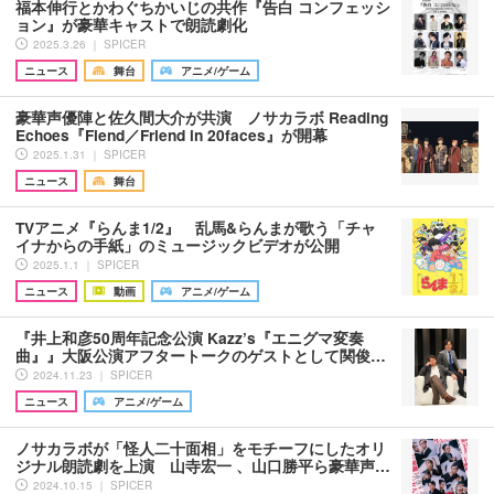
福本伸行とかわぐちかいじの共作『告白 コンフェッシ
ョン』が豪華キャストで朗読劇化
2025.3.26 ｜ SPICER
ニュース
舞台
アニメ/ゲーム
豪華声優陣と佐久間大介が共演 ノサカラボ Reading
Echoes『Fiend／Friend in 20faces』が開幕
2025.1.31 ｜ SPICER
ニュース
舞台
TVアニメ『らんま1/2』 乱馬&らんまが歌う「チャ
イナからの手紙」のミュージックビデオが公開
2025.1.1 ｜ SPICER
ニュース
動画
アニメ/ゲーム
『井上和彦50周年記念公演 Kazz’s『エニグマ変奏
曲』』大阪公演アフタートークのゲストとして関俊…
2024.11.23 ｜ SPICER
ニュース
アニメ/ゲーム
ノサカラボが「怪人二十面相」をモチーフにしたオリ
ジナル朗読劇を上演 山寺宏一 、山口勝平ら豪華声…
2024.10.15 ｜ SPICER