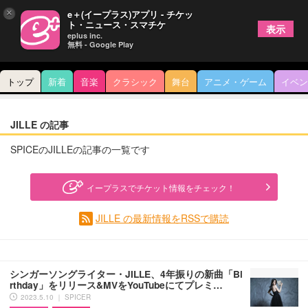
×
e＋(イープラス)アプリ - チケッ
ト・ニュース・スマチケ
表示
eplus inc.
無料 - Google Play
トップ
新着
音楽
クラシック
舞台
アニメ・ゲーム
イベン
JILLE の記事
SPICEのJILLEの記事の一覧です
イープラスでチケット情報をチェック！
JILLE の最新情報をRSSで購読
シンガーソングライター・JILLE、4年振りの新曲「Bi
rthday」をリリース&MVをYouTubeにてプレミ…
2023.5.10 ｜ SPICER