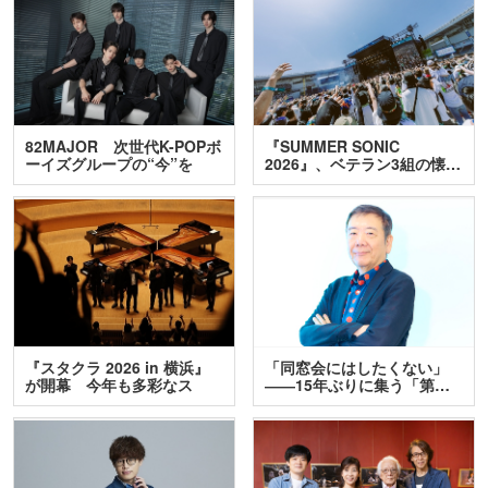
82MAJOR 次世代K-POPボ
『SUMMER SONIC
ーイズグループの“今”を
2026』、ベテラン3組の懐…
訊…
『スタクラ 2026 in 横浜』
「同窓会にはしたくない」
が開幕 今年も多彩なス
――15年ぶりに集う「第…
テ…