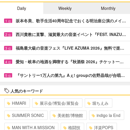
Daily
Weekly
Monthly
坂本冬美、歌手生活40周年記念でおくる明治座公演のメイ…
1
位
西川貴教に直撃、滋賀最大の音楽イベント『FEST. INAZU…
2
位
福島最大級の音楽フェス『LIVE AZUMA 2026』無料で楽…
3
位
愛知・岐阜の地酒を満喫する『秋酒祭 2026』チケット一…
4
位
『サントリー1万人の第九』Aぇ! groupの佐野晶哉が合唱…
5
位
人気のキーワード
HIMARI
展示会/博覧会/展覧会
堀ちえみ
SUMMER SONIC
美術館/博物館
indigo la End
MAN WITH A MISSION
格闘技
洋楽POPS