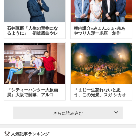
石井琢磨「人生の宝物にな
横内謙介×みょんふぁ×糸あ
るように」 初披露曲やレ
やつり人形一糸座 創作
ア…
人…
『シティーハンター大原画
「まじ一生忘れないと思
展』大阪で開幕、アルコ
う、この光景」スガ シカオ
＆…
と…
さらに読み込む
人気記事ランキング