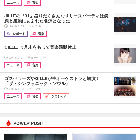
ニュース
音楽
JILLEの『31』盛りだくさんなリリースパーティは笑
顔と感動にあふれた名演となった
2019.6.22 ｜ SPICER
レポート
音楽
GILLE、3月末をもって音楽活動休止
2016.3.2 ｜ 音楽ナタリー
ニュース
音楽
ゴスペラーズやGILLEが生オーケストラと競演！
「ザ・シンフォニック・ソウル」
2016.1.23 ｜ SPICER+
ニュース
音楽
クラシック
POWER PUSH