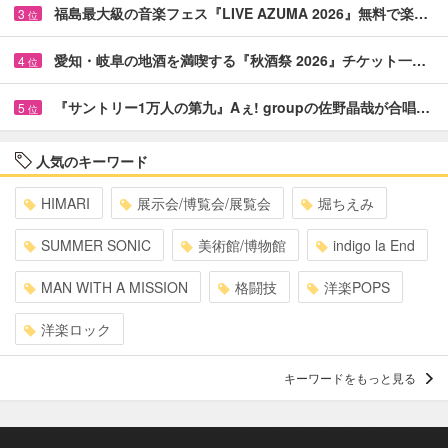
福島最大級の音楽フェス『LIVE AZUMA 2026』無料で楽…
3
位
愛知・岐阜の地酒を満喫する『秋酒祭 2026』チケット一…
4
位
『サントリー1万人の第九』Aぇ! groupの佐野晶哉が合唱…
5
位
人気のキーワード
HIMARI
展示会/博覧会/展覧会
堀ちえみ
SUMMER SONIC
美術館/博物館
indigo la End
MAN WITH A MISSION
格闘技
洋楽POPS
洋楽ロック
キーワードをもっと見る