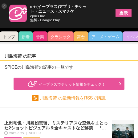
×
e＋(イープラス)アプリ - チケッ
ト・ニュース・スマチケ
表示
eplus inc.
無料 - Google Play
トップ
新着
音楽
クラシック
舞台
アニメ・ゲーム
イベン
川島海荷 の記事
SPICEの川島海荷の記事の一覧です
イープラスでチケット情報をチェック！
川島海荷 の最新情報をRSSで購読
上田竜也・川島如恵留、ミステリアスな空気をまとっ
た2ショットビジュアル＆全キャストなど解禁 『…
2026.6.25 ｜ SPICER