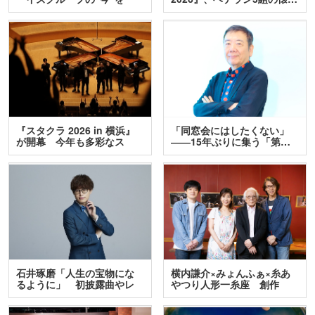
訊…
『スタクラ 2026 in 横浜』
「同窓会にはしたくない」
が開幕 今年も多彩なス
――15年ぶりに集う「第…
テ…
石井琢磨「人生の宝物にな
横内謙介×みょんふぁ×糸あ
るように」 初披露曲やレ
やつり人形一糸座 創作
ア…
人…