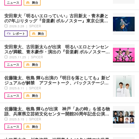
ニュース
舞台
安田章大「明るいエロっていい」古田新太・青木豪と
の7年ぶりタッグ『音楽劇 ポルノスター』東京公演…
2026.3.28 ｜ SPICER
レポート
舞台
安田章大、古田新太らが出演 明るいエロとナンセン
スが満載、青木豪作・演出の『音楽劇 ポルノスター…
2025.11.25 ｜ SPICER
ニュース
舞台
佐藤隆太、牧島 輝ら出演の『明日を落としても』新ビ
ジュアルが解禁 アフタートーク、バックステージ…
2025.6.11 ｜ SPICER
ニュース
舞台
佐藤隆太、牧島 輝らが出演 神戸「あの時」を巡る物
語、兵庫県立芸術文化センター開館20周年記念公演…
2025.5.15 ｜ SPICER
ニュース
舞台