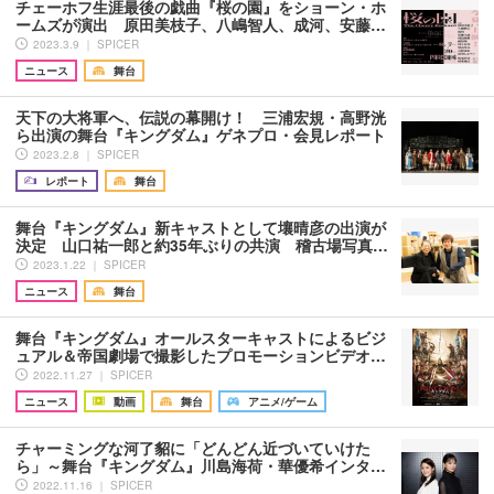
チェーホフ生涯最後の戯曲『桜の園』をショーン・ホ
ームズが演出 原田美枝子、八嶋智人、成河、安藤…
2023.3.9 ｜ SPICER
ニュース
舞台
天下の大将軍へ、伝説の幕開け！ 三浦宏規・高野洸
ら出演の舞台『キングダム』ゲネプロ・会見レポート
2023.2.8 ｜ SPICER
レポート
舞台
舞台『キングダム』新キャストとして壤晴彦の出演が
決定 山口祐一郎と約35年ぶりの共演 稽古場写真…
2023.1.22 ｜ SPICER
ニュース
舞台
舞台『キングダム』オールスターキャストによるビジ
ュアル＆帝国劇場で撮影したプロモーションビデオ…
2022.11.27 ｜ SPICER
ニュース
動画
舞台
アニメ/ゲーム
チャーミングな河了貂に「どんどん近づいていけた
ら」～舞台『キングダム』川島海荷・華優希インタ…
2022.11.16 ｜ SPICER