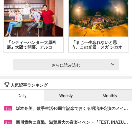
『シティーハンター大原画
「まじ一生忘れないと思
展』大阪で開幕、アルコ
う、この光景」スガ シカオ
＆…
と…
さらに読み込む
人気記事ランキング
Daily
Weekly
Monthly
坂本冬美、歌手生活40周年記念でおくる明治座公演のメイ…
1
位
西川貴教に直撃、滋賀最大の音楽イベント『FEST. INAZU…
2
位