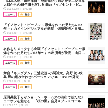
山口馬木也・川島海荷・池岡亮介ら16名が第二次世界
大戦からの65年間を演じる 舞台『イノセント・ピ…
2024.3.18 ｜ SPICER
ニュース
舞台
『イノセント・ピープル ～原爆を作った男たちの65
年～』のメインビジュアルが解禁 畑澤聖悟と日澤…
2023.12.1 ｜ SPICER
ニュース
舞台
名作をリメイクする企画『イノセント・ピープル 〜原
爆を作った男たちの65年〜』の出演者が決定 山口…
2023.11.1 ｜ SPICER
ニュース
舞台
舞台『キングダム』三浦宏規×小関裕太、高野 洸×牧
島 輝の組み合わせ2バージョンでBD・DVDの発売…
2023.10.24 ｜ SPICER
ニュース
舞台
原田美枝子らがショーン・ホームズの演出で新たなチ
ェーホフを魅せる 『桜の園』会見＆プレスコール…
2023.8.8 ｜ SPICER