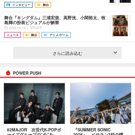
インタビュー
舞台
舞台『キングダム』三浦宏規、高野洸、小関裕太、牧
島輝の扮装ビジュアルが解禁
2022.10.10 ｜ SPICER
ニュース
舞台
アニメ/ゲーム
さらに読み込む
POWER PUSH
82MAJOR 次世代K-POPボ
『SUMMER SONIC
ーイズグループの“今”を
2026』、ベテラン3組の懐…