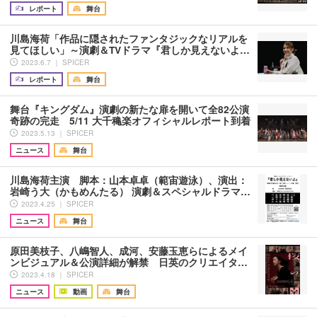
レポート
舞台
川島海荷「作品に隠されたファンタジックなリアルを
見てほしい」～演劇＆TVドラマ『君しか見えないよ…
2023.6.7 ｜ SPICER
レポート
舞台
舞台『キングダム』演劇の新たな扉を開いて全82公演
奇跡の完走 5/11 大千穐楽オフィシャルレポート到着
2023.5.13 ｜ SPICER
ニュース
舞台
川島海荷主演 脚本：山本卓卓（範宙遊泳）、演出：
岩崎う大（かもめんたる） 演劇＆スペシャルドラマ…
2023.4.25 ｜ SPICER
ニュース
舞台
原田美枝子、八嶋智人、成河、安藤玉恵らによるメイ
ンビジュアル＆公演詳細が解禁 日英のクリエイタ…
2023.4.18 ｜ SPICER
ニュース
動画
舞台