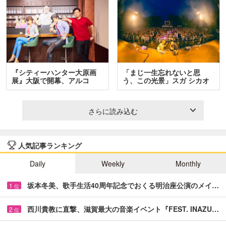
『シティーハンター大原画
「まじ一生忘れないと思
展』大阪で開幕、アルコ
う、この光景」スガ シカオ
＆…
と…
さらに読み込む
人気記事ランキング
Daily
Weekly
Monthly
坂本冬美、歌手生活40周年記念でおくる明治座公演のメイ…
1
位
西川貴教に直撃、滋賀最大の音楽イベント『FEST. INAZU…
2
位