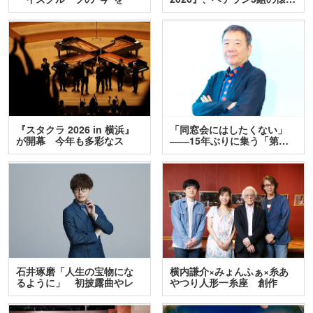
訊…
『スタクラ 2026 in 横浜』
「同窓会にはしたくない」
が開幕 今年も多彩なス
――15年ぶりに集う「第…
テ…
石井琢磨「人生の宝物にな
横内謙介×みょんふぁ×糸あ
るように」 初披露曲やレ
やつり人形一糸座 創作
ア…
人…