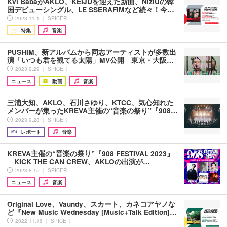
Kvi BabaがAKLO、KEIJUを迎えた新曲、NiziUの韓
国デビューシングル、LE SSERAFIMなど続々！今…
2023.11.1 ｜ SPICER
特集
音楽
PUSHIM、新アルバムから同志アーティストが多数出
演「いつも君を観てる太陽」MV公開 東京・大阪…
2023.9.29 ｜ SPICER
ニュース
動画
音楽
三浦大知、AKLO、石川さゆり、KTCC、気心知れた
メンバーが集ったKREVA主催の“音楽の祭り”『908…
2023.9.28 ｜ SPICER
レポート
音楽
KREVA主催の“音楽の祭り”『908 FESTIVAL 2023』
KICK THE CAN CREW、AKLOの出演が…
2023.8.15 ｜ SPICER
ニュース
音楽
Original Love、Vaundy、スカート、カネコアヤノな
ど『New Music Wednesday [Music+Talk Edition]…
2022.11.16 ｜ SPICER