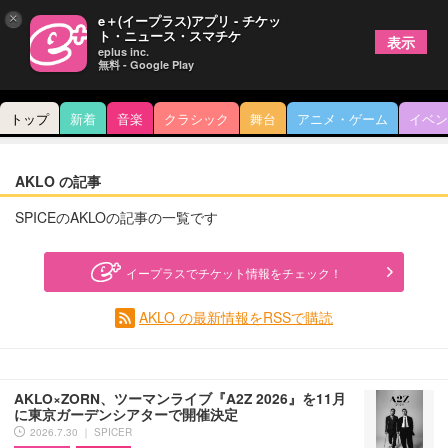
×
e＋(イープラス)アプリ - チケッ
ト・ニュース・スマチケ
表示
eplus inc.
無料 - Google Play
トップ
新着
音楽
クラシック
舞台
アニメ・ゲーム
イベン
AKLO の記事
SPICEのAKLOの記事の一覧です
イープラスでチケット情報をチェック！
AKLO の最新情報をRSSで購読
AKLO×ZORN、ツーマンライブ『A2Z 2026』を11月
に東京ガーデンシアターで開催決定
2026.7.30 ｜ SPICER