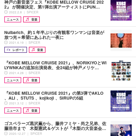
神戸の新音楽フェス『KOBE MELLOW CRUISE 202
2』 が開催決定、第1弾出演アーティストにPUN…
2022.2.8 ｜ SPICER
ニュース
音楽
Nulbarich、約１年半ぶりの有観客ワンマンは音楽が
放つ光＝希望にあふれた一夜に
2021.6.19 ｜ SPICER
レポート
音楽
『KOBE MELLOW CRUISE 2021』、NORIKIYOとWI
LYWNKAの追加出演発表、全24組が神戸メリケ…
2021.4.28 ｜ SPICER
ニュース
音楽
『KOBE MELLOW CRUISE 2021』の第3弾でAKLO
、ALI 、STUTS 、kojikoji 、SIRUPの5組
2021.3.12 ｜ SPICER
ニュース
音楽
ゴスペラーズ黒沢薫から、藤井フミヤ・尚之兄弟、佐
藤浩市まで 木梨憲武＆ゲストが『木梨の大音楽会…
2020.12.27 ｜ SPICER