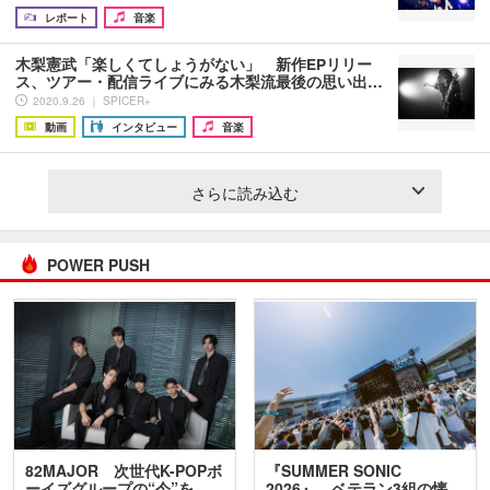
レポート
音楽
木梨憲武「楽しくてしょうがない」 新作EPリリー
ス、ツアー・配信ライブにみる木梨流最後の思い出…
2020.9.26 ｜ SPICER+
動画
インタビュー
音楽
さらに読み込む
POWER PUSH
82MAJOR 次世代K-POPボ
『SUMMER SONIC
ーイズグループの“今”を
2026』、ベテラン3組の懐…