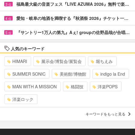
福島最大級の音楽フェス『LIVE AZUMA 2026』無料で楽…
3
位
愛知・岐阜の地酒を満喫する『秋酒祭 2026』チケット一…
4
位
『サントリー1万人の第九』Aぇ! groupの佐野晶哉が合唱…
5
位
人気のキーワード
HIMARI
展示会/博覧会/展覧会
堀ちえみ
SUMMER SONIC
美術館/博物館
indigo la End
MAN WITH A MISSION
格闘技
洋楽POPS
洋楽ロック
キーワードをもっと見る