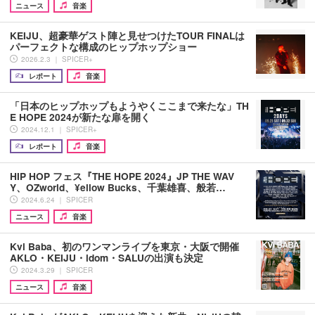
ニュース
音楽
KEIJU、超豪華ゲスト陣と見せつけたTOUR FINALは
パーフェクトな構成のヒップホップショー
2026.2.3 ｜ SPICER+
レポート
音楽
「日本のヒップホップもようやくここまで来たな」TH
E HOPE 2024が新たな扉を開く
2024.12.1 ｜ SPICER+
レポート
音楽
HIP HOP フェス『THE HOPE 2024』JP THE WAV
Y、OZworld、¥ellow Bucks、千葉雄喜、般若…
2024.6.24 ｜ SPICER
ニュース
音楽
Kvi Baba、初のワンマンライブを東京・大阪で開催
AKLO・KEIJU・idom・SALUの出演も決定
2024.3.29 ｜ SPICER
ニュース
音楽