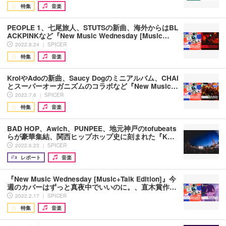
特集
音楽
PEOPLE 1、七尾旅人、STUTSの新曲、海外からはBL
ACKPINKなど『New Music Wednesday [Music…
2022.8.24 ｜ SPICER
特集
音楽
KroiやAdoの新曲、Saucy Dogのミニアルバム、CHAI
とスーパーオーガニズムのコラボなど『New Music…
2022.7.6 ｜ SPICER
特集
音楽
BAD HOP、Awich、PUNPEE、地元神戸のtofubeats
らが豪華集結、関西ヒップホップ史に刻まれた『K…
2022.6.23 ｜ SPICER
レポート
音楽
『New Music Wednesday [Music+Talk Edition]』今
週のカバーはずっと真夜中でいいのに。、直木賞作…
2022.2.17 ｜ SPICER
特集
音楽