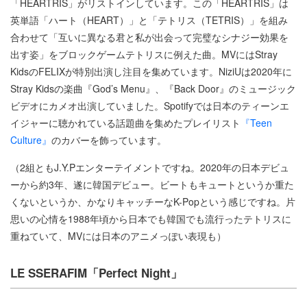
「HEARTRIS」がリストインしています。この「HEARTRIS」は
英単語「ハート（HEART）」と「テトリス（TETRIS）」を組み
合わせて「互いに異なる君と私が出会って完璧なシナジー効果を
出す姿」をブロックゲームテトリスに例えた曲。MVにはStray
KidsのFELIXが特別出演し注目を集めています。NiziUは2020年に
Stray Kidsの楽曲『God’s Menu』、『Back Door』のミュージック
ビデオにカメオ出演していました。Spotifyでは日本のティーンエ
イジャーに聴かれている話題曲を集めたプレイリスト
『Teen
Culture』
のカバーを飾っています。
（2組ともJ.Y.Pエンターテイメントですね。2020年の日本デビュ
ーから約3年、遂に韓国デビュー。ビートもキュートというか重た
くないというか、かなりキャッチーなK-Popという感じですね。片
思いの心情を1988年頃から日本でも韓国でも流行ったテトリスに
重ねていて、MVには日本のアニメっぽい表現も）
LE SSERAFIM「Perfect Night」