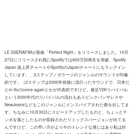
LE SSERAFIMが新曲「Perfect Night」をリリースしました。10月
27日にリリースされ既にSpotifyでは600万回再生を突破、Spotify
Japan 急上昇チャートやSpotifyのJapanチャートにもランクイン
しています。、2ステップ／ガラージのジャンルのサウンドが印象
的です。（2ステップは2000年前後に流行ったサウンドで、日本だ
とm-floのcome againとかが代表的ですけど。最近Y2Kリバイバル
という2000年代のリバイバルの流れもありピンクパンサレスや
NewJeansなどもこのジャンルにインスパイアされた曲を出してま
す。ちなみに10月30日にスピードアップしたものと、ちょっとテ
ンポを落としたものが収録されたリミックスバージョンが出てる
んですけど、この早い方がより今のトレンドな感じはあり私は好