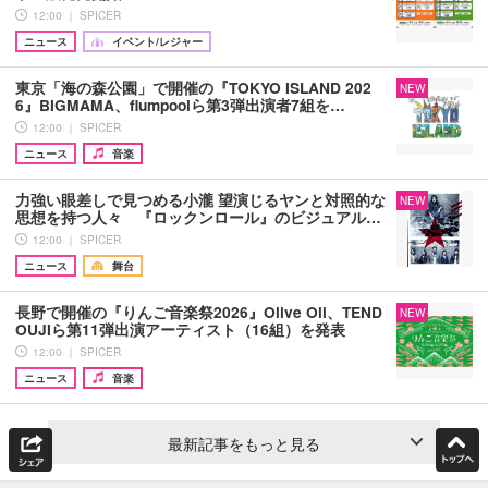
12:00 ｜ SPICER
ニュース
イベント/レジャー
東京「海の森公園」で開催の『TOKYO ISLAND 202
NEW
6』BIGMAMA、flumpoolら第3弾出演者7組を…
12:00 ｜ SPICER
ニュース
音楽
力強い眼差しで見つめる小瀧 望演じるヤンと対照的な
NEW
思想を持つ人々 『ロックンロール』のビジュアル…
12:00 ｜ SPICER
ニュース
舞台
長野で開催の『りんご音楽祭2026』Olive Oil、TEND
NEW
OUJIら第11弾出演アーティスト（16組）を発表
12:00 ｜ SPICER
ニュース
音楽
最新記事をもっと見る