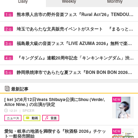
Daily
Weekly
Monthly
熊本県人吉市の野外音楽フェス『Rural Act'26』TENDOU…
1
位
埼玉であらたな文具販売イベントがスタート 『まるっと…
2
位
福島最大級の音楽フェス『LIVE AZUMA 2026』無料で楽…
3
位
『キングダム』連載20周年記念「キンキンキングダム」渋…
4
位
静岡県焼津市であらたな夏フェス『BON BON BON 2026…
5
位
最新記事
[ kei ]の8月12日Veats Shibuya公演にShou (Verde/,
NEW
Alice Nine.) の出演が決定
12:31 ｜ SPICER
ニュース
動画
音楽
愛知・岐阜の地酒を満喫する『秋酒祭 2026』チケッ
NEW
ト一般発売開始