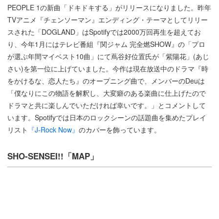
PEOPLE 1の新曲「ドキドキする」がリリースになりました。昨年
TVアニメ『チェンソーマン』エンディング・テーマとしてリリー
スされた「DOGLAND」はSpotifyでは2000万回再生を超えてお
り、今年1月にはテレビ番組『関ジャム 完全燃SHOW』の「プロ
が選ぶ年間マイベスト10曲」にて蔦谷好位置氏が「紫陽花」(あじ
さい)を第一位に上げていました。今作は現在放送中のドラマ『時
をかけるな、恋人たち』のオープニング曲で、メンバーのDeuは
「僕なりにこの物語を解釈し、大変癖のある楽曲に仕上げたので
ドラマと共に楽しんでいただければ幸いです。」とコメントして
います。Spotifyでは日本のロックシーンの話題曲を集めたプレイ
リスト
『J-Rock Now』
のカバーを飾っています。
SHO-SENSEI!!「MAP」