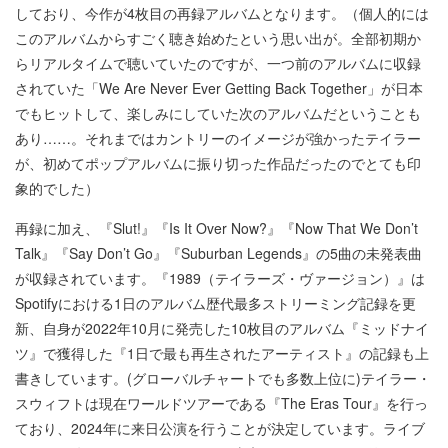
しており、今作が4枚目の再録アルバムとなります。（個人的には
このアルバムからすごく聴き始めたという思い出が。全部初期か
らリアルタイムで聴いていたのですが、一つ前のアルバムに収録
されていた「We Are Never Ever Getting Back Together」が日本
でもヒットして、楽しみにしていた次のアルバムだということも
あり……。それまではカントリーのイメージが強かったテイラー
が、初めてポップアルバムに振り切った作品だったのでとても印
象的でした）
再録に加え、『Slut!』『Is It Over Now?』『Now That We Don’t
Talk』『Say Don’t Go』『Suburban Legends』の5曲の未発表曲
が収録されています。『1989（テイラーズ・ヴァージョン）』は
Spotifyにおける1日のアルバム歴代最多ストリーミング記録を更
新、自身が2022年10月に発売した10枚目のアルバム『ミッドナイ
ツ』で獲得した『1日で最も再生されたアーティスト』の記録も上
書きしています。(グローバルチャートでも多数上位に)テイラー・
スウィフトは現在ワールドツアーである『The Eras Tour』を行っ
ており、2024年に来日公演を行うことが決定しています。ライブ