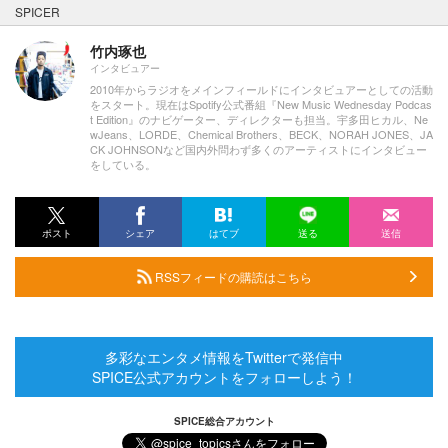
SPICER
竹内琢也
インタビュアー
2010年からラジオをメインフィールドにインタビュアーとしての活動
をスタート。現在はSpotify公式番組『New Music Wednesday Podcas
t Edition』のナビゲーター、ディレクターも担当。宇多田ヒカル、Ne
wJeans、LORDE、Chemical Brothers、BECK、NORAH JONES、JA
CK JOHNSONなど国内外問わず多くのアーティストにインタビュー
をしている。
ポスト
シェア
はてブ
送る
送信
RSSフィードの購読はこちら
多彩なエンタメ情報をTwitterで発信中
SPICE公式アカウントをフォローしよう！
SPICE総合アカウント