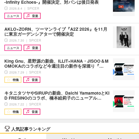
-Infinity Echoes-』開催決定、対バンは後日発表
2026.8.4 ｜ SPICER
ニュース
音楽
AKLO×ZORN、ツーマンライブ『A2Z 2026』を11月
に東京ガーデンシアターで開催決定
2026.7.30 ｜ SPICER
ニュース
音楽
King Gnu、星野源の新曲、ILLIT×HANA・JISOO＆M
OMOKAのコラボなど今週注目の新作を深堀り『…
2026.7.29 ｜ SPICER
特集
音楽
キタニタツヤやSIRUPの新曲、Daichi YamamotoとKI
D FRESINOのコラボ、橋本絵莉子のニューアル…
2026.7.22 ｜ SPICER
特集
音楽
人気記事ランキング