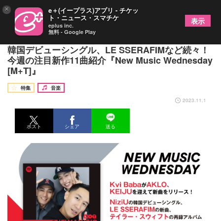
×
e＋(イープラス)アプリ - チケッ
ト・ニュース・スマチケ
表示
eplus inc.
無料 - Google Play
Kvi BabaがAKLO、KEIJUを迎えた新曲、NiziUの
韓国デビューシングル、LE SSERAFIMなど続々！
今週の注目新作11曲紹介『New Music Wednesday
[M+T]』
特集
音楽
2023.11.1
ポスト
シェア
送る