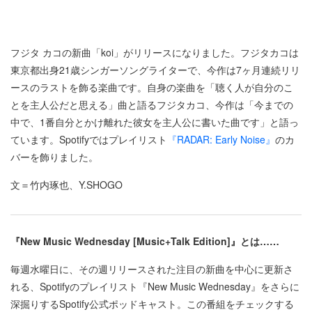
フジタ カコの新曲「koi」がリリースになりました。フジタカコは
東京都出身21歳シンガーソングライターで、今作は7ヶ月連続リリ
ースのラストを飾る楽曲です。自身の楽曲を「聴く人が自分のこ
とを主人公だと思える」曲と語るフジタカコ、今作は「今までの
中で、1番自分とかけ離れた彼女を主人公に書いた曲です」と語っ
ています。Spotifyではプレイリスト
『RADAR: Early Noise』
のカ
バーを飾りました。
文＝竹内琢也、Y.SHOGO
『New Music Wednesday [Music+Talk Edition]』とは……
毎週水曜日に、その週リリースされた注目の新曲を中心に更新さ
れる、Spotifyのプレイリスト『New Music Wednesday』をさらに
深掘りするSpotify公式ポッドキャスト。この番組をチェックする