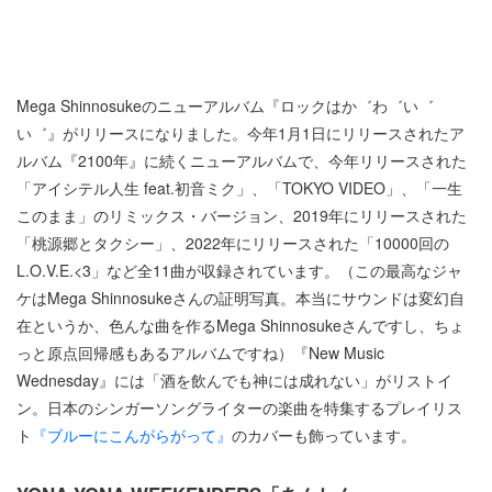
Mega Shinnosukeのニューアルバム『ロックはか゛わ゛い゛
い゛』がリリースになりました。今年1月1日にリリースされたア
ルバム『2100年』に続くニューアルバムで、今年リリースされた
「アイシテル人生 feat.初音ミク」、「TOKYO VIDEO」、「一生
このまま」のリミックス・バージョン、2019年にリリースされた
「桃源郷とタクシー」、2022年にリリースされた「10000回の
L.O.V.E.<3」など全11曲が収録されています。（この最高なジャ
ケはMega Shinnosukeさんの証明写真。本当にサウンドは変幻自
在というか、色んな曲を作るMega Shinnosukeさんですし、ちょ
っと原点回帰感もあるアルバムですね）『New Music
Wednesday』には「酒を飲んでも神には成れない」がリストイ
ン。日本のシンガーソングライターの楽曲を特集するプレイリス
ト
『ブルーにこんがらがって』
のカバーも飾っています。