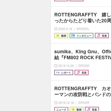
ROTTENGRAFFTY 
ったからたどり着いた20
2020.3.18 ｜ SPICER+
動画
インタビュー
音楽
sumika、King Gnu、Off
結『FM802 ROCK FESTI
2019.12.26 ｜ SPICER
レポート
音楽
ROTTENGRAFFTY 
ーマンの攻防戦とバンドの
2019.12.18 ｜ SPICER
ニュース
動画
音楽