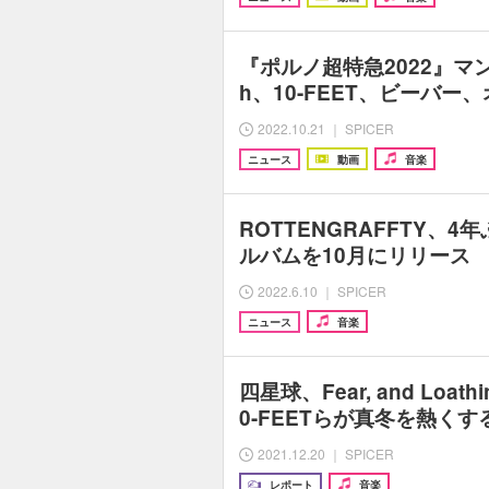
『ポルノ超特急2022』マンウ
h、10-FEET、ビーバー
2022.10.21 ｜ SPICER
ニュース
動画
音楽
ROTTENGRAFFTY、
ルバムを10月にリリース 
2022.6.10 ｜ SPICER
ニュース
音楽
四星球、Fear, and Loathin
0-FEETらが真冬を熱くす
2021.12.20 ｜ SPICER
レポート
音楽