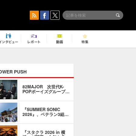
OWER PUSH
82MAJOR 次世代K-
「同窓会に
POPボーイズグループ…
い」――1
『SUMMER SONIC
石井琢磨「
2026』、ベテラン3組…
なるように
『スタクラ 2026 in 横
横内謙介×