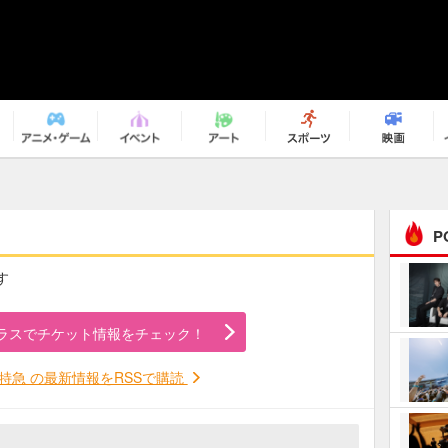
P
す
まるで原作の世界から飛
び出してきたよう！ 圧…
ラスでチケット情報をチェック！
ｅｐｌｕｓ ｗｅｅｋｅ
ｎｄ ｃｌｕｂ
特急 の最新情報をRSSで購読
ＲｅｏＮａ“ピルグリム”