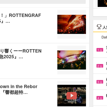
」ROTTENGRAF
5』…
人
Dai
響くーーROTTEN
1
位
急2025』…
2
位
3
位
n in the Rebor
ス『響都超特…
4
位