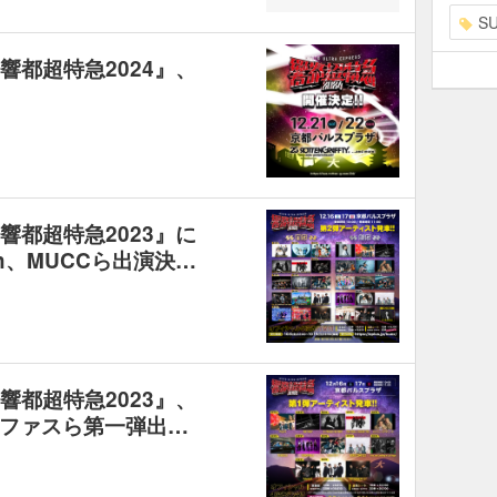
S
『響都超特急2024』、
『響都超特急2023』に
 Ash、MUCCら出演決…
『響都超特急2023』、
ファスら第一弾出…