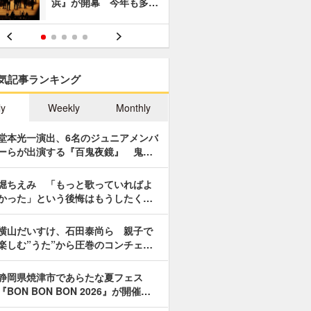
浜』が開幕 今年も多…
あやつり人
気記事ランキング
ly
Weekly
Monthly
堂本光一演出、6名のジュニアメンバ
ーらが出演する『百鬼夜鏡』 鬼…
堀ちえみ 「もっと歌っていればよ
かった」という後悔はもうしたく…
横山だいすけ、石田泰尚ら 親子で
楽しむ”うた”から圧巻のコンチェ…
静岡県焼津市であらたな夏フェス
『BON BON BON 2026』が開催…