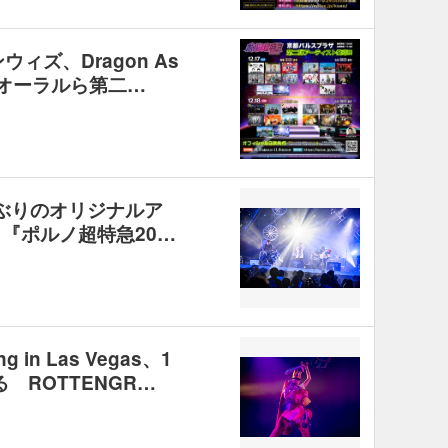
ィズ、Dragon As
、オーラルら第二…
4年ぶりのオリジナルア
『ポルノ超特急20…
g in Las Vegas、1
る ROTTENGR…