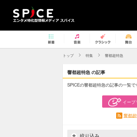
トップ
特集
響都超特急
響都超特急 の記事
SPICEの響都超特急の記事の一覧で
イープ
響都超
絞り込み