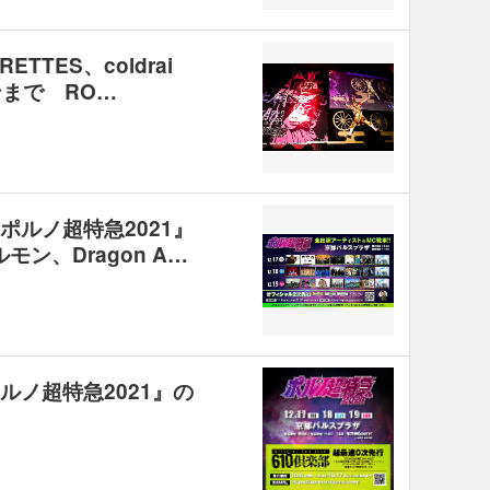
ETTES、coldrai
ンまで RO…
『ポルノ超特急2021』
モン、Dragon A…
ポルノ超特急2021』の