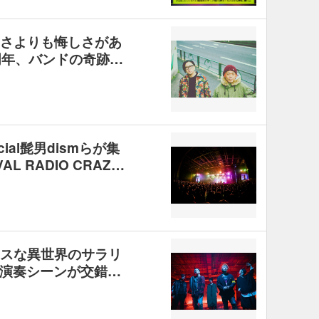
嬉しさよりも悔しさがあ
周年、バンドの奇跡…
icial髭男dismらが集
VAL RADIO CRAZ…
カオスな異世界のサラリ
演奏シーンが交錯…