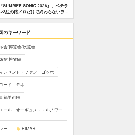
『SUMMER SONIC 2026』、ベテラ
ン3組の懐メロだけで終わらないラ…
気のキーワード
示会/博覧会/展覧会
術館/博物館
ィンセント・ファン・ゴッホ
ロード・モネ
京都美術館
エール・オーギュスト・ルノワー
レー
HIMARI