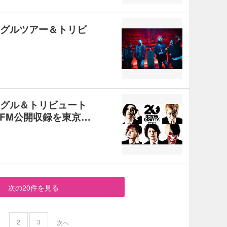
シングルツアー＆トリビ
シングル＆トリビュート
FM公開収録を東京…
次の20件を見る
2
3
1
次へ