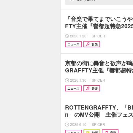
「音楽で果てまでいこうや！
FTY主催『響都超特急202
2026.1.30 ｜ SPICER
ニュース
音楽
京都の街に轟音と歓声が鳴り
GRAFFTY主催『響都超特
2026.1.30 ｜ SPICER
ニュース
音楽
ROTTENGRAFFTY、「Blow
n」のMV公開 主催フェ
2025.6.10 ｜ SPICER
ニュース
動画
音楽