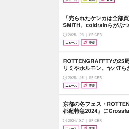
「売られたケンカは全部買
SMITH、coldrainら
2025.1.28 ｜ SPICER
ニュース
音楽
ROTTENGRAFFTYの
リミやホルモン、ヤバTら
2025.1.28 ｜ SPICER
ニュース
音楽
京都の冬フェス・ROTTEN
都超特急2024』にCrossfa
2024.10.7 ｜ SPICER
ニュース
音楽