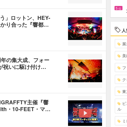
5
位
う」ロットン、HEY-
がぶつかり合った『響都…
人
展
美
25周年の集大成、フォー
が祝いに駆け付け…
フ
ク
東
GRAFFTY主催『響
ピ
ith・10-FEET・マ…
ル
ミ