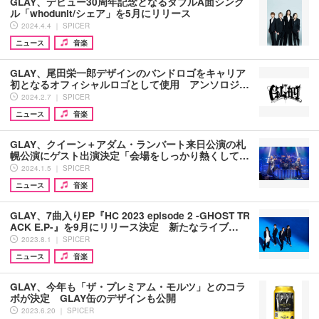
GLAY、デビュー30周年記念となるダブルA面シング
ル「whodunit/シェア」を5月にリリース
2024.4.4 ｜ SPICER
ニュース
音楽
GLAY、尾田栄一郎デザインのバンドロゴをキャリア
初となるオフィシャルロゴとして使用 アンソロジ…
2024.2.7 ｜ SPICER
ニュース
音楽
GLAY、クイーン＋アダム・ランバート来日公演の札
幌公演にゲスト出演決定「会場をしっかり熱くして…
2024.1.5 ｜ SPICER
ニュース
音楽
GLAY、7曲入りEP『HC 2023 episode 2 -GHOST TR
ACK E.P-』を9月にリリース決定 新たなライブ…
2023.8.1 ｜ SPICER
ニュース
音楽
GLAY、今年も「ザ・プレミアム・モルツ」とのコラ
ボが決定 GLAY缶のデザインも公開
2023.6.20 ｜ SPICER