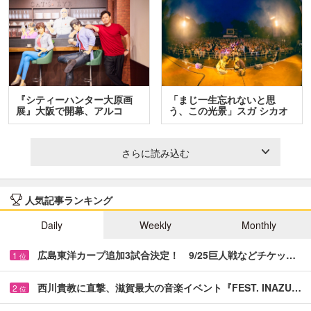
『シティーハンター大原画
「まじ一生忘れないと思
展』大阪で開幕、アルコ
う、この光景」スガ シカオ
＆…
と…
さらに読み込む
人気記事ランキング
Daily
Weekly
Monthly
広島東洋カープ追加3試合決定！ 9/25巨人戦などチケッ…
1
位
西川貴教に直撃、滋賀最大の音楽イベント『FEST. INAZU…
2
位