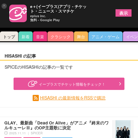
×
e＋(イープラス)アプリ - チケッ
ト・ニュース・スマチケ
表示
eplus inc.
無料 - Google Play
トップ
新着
音楽
クラシック
舞台
アニメ・ゲーム
イベン
HISASHI の記事
SPICEのHISASHIの記事の一覧です
イープラスでチケット情報をチェック！
HISASHI の最新情報をRSSで購読
GLAY、最新曲「Dead Or Alive」がアニメ『終末のワ
ルキューレⅢ』のOP主題歌に決定
2025.11.11 ｜ SPICER