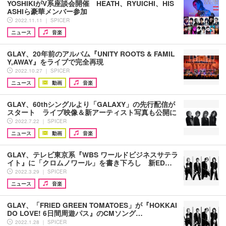
YOSHIKIがV系座談会開催 HEATH、RYUICHI、HIS
ASHIら豪華メンバー参加
2022.11.11 ｜ SPICER
ニュース
音楽
GLAY、20年前のアルバム『UNITY ROOTS & FAMIL
Y,AWAY』をライブで完全再現
2022.10.27 ｜ SPICER
ニュース
動画
音楽
GLAY、60thシングルより「GALAXY」の先行配信が
スタート ライブ映像＆新アーティスト写真も公開に
2022.7.22 ｜ SPICER
ニュース
動画
音楽
GLAY、テレビ東京系『WBS ワールドビジネスサテラ
イト』に「クロムノワール」を書き下ろし 新ED…
2022.3.29 ｜ SPICER
ニュース
音楽
GLAY、「FRIED GREEN TOMATOES」が『HOKKAI
DO LOVE! 6日間周遊パス』のCMソング…
2022.1.28 ｜ SPICER