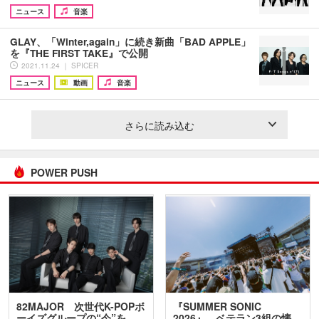
ニュース
音楽
GLAY、「Winter,again」に続き新曲「BAD APPLE」
を『THE FIRST TAKE』で公開
2021.11.24 ｜ SPICER
ニュース
動画
音楽
さらに読み込む
POWER PUSH
82MAJOR 次世代K-POPボ
『SUMMER SONIC
ーイズグループの“今”を
2026』、ベテラン3組の懐…