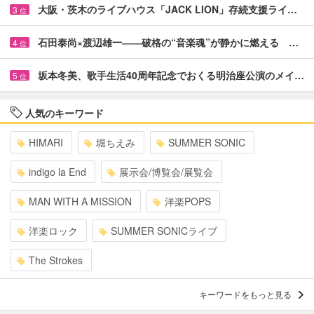
大阪・茨木のライブハウス「JACK LION」存続支援ライ…
3
位
石田泰尚×渡辺雄一――破格の“音楽魂”が静かに燃える …
4
位
坂本冬美、歌手生活40周年記念でおくる明治座公演のメイ…
5
位
人気のキーワード
HIMARI
堀ちえみ
SUMMER SONIC
indigo la End
展示会/博覧会/展覧会
MAN WITH A MISSION
洋楽POPS
洋楽ロック
SUMMER SONICライブ
The Strokes
キーワードをもっと見る