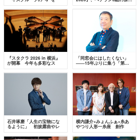
訊…
『スタクラ 2026 in 横浜』
「同窓会にはしたくない」
が開幕 今年も多彩なス
――15年ぶりに集う「第…
テ…
石井琢磨「人生の宝物にな
横内謙介×みょんふぁ×糸あ
るように」 初披露曲やレ
やつり人形一糸座 創作
ア…
人…