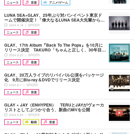
ニュース
音楽
アニメ/ゲーム
LUNA SEA×GLAY、25年ぶり対バンイベント東京ド
ームで開催決定！「偉大なるLUNA SEA大先輩から…
2024.9.18 ｜ SPICER
ニュース
音楽
GLAY、17th Album『Back To The Pops』を10月に
リリース決定 TAKURO「ちゃんと正しく、30年目…
2024.8.22 ｜ SPICER
ニュース
音楽
GLAY、20万人ライブのリバイバル公演をパッケージ
化 9月にBlu-ray＆DVDでリリース決定
2024.8.1 ｜ SPICER
ニュース
音楽
GLAY × JAY（ENHYPEN） TERUとJAYがヴォーカ
リストとしてぶつかり合う、新曲のMVを公開
2024.5.29 ｜ SPICER
ニュース
動画
音楽