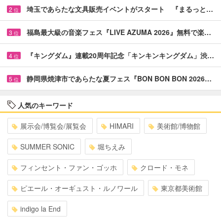
埼玉であらたな文具販売イベントがスタート 『まるっと…
2
位
福島最大級の音楽フェス『LIVE AZUMA 2026』無料で楽…
3
位
『キングダム』連載20周年記念「キンキンキングダム」渋…
4
位
静岡県焼津市であらたな夏フェス『BON BON BON 2026…
5
位
人気のキーワード
展示会/博覧会/展覧会
HIMARI
美術館/博物館
SUMMER SONIC
堀ちえみ
フィンセント・ファン・ゴッホ
クロード・モネ
ピエール・オーギュスト・ルノワール
東京都美術館
indigo la End