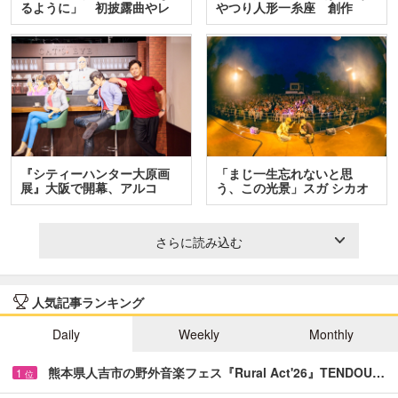
るように」 初披露曲やレ
やつり人形一糸座 創作
ア…
人…
『シティーハンター大原画
「まじ一生忘れないと思
展』大阪で開幕、アルコ
う、この光景」スガ シカオ
＆…
と…
さらに読み込む
人気記事ランキング
Daily
Weekly
Monthly
熊本県人吉市の野外音楽フェス『Rural Act'26』TENDOU…
1
位