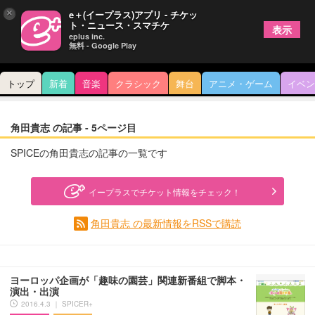
×
e＋(イープラス)アプリ - チケッ
ト・ニュース・スマチケ
表示
eplus inc.
無料 - Google Play
トップ
新着
音楽
クラシック
舞台
アニメ・ゲーム
イベン
角田貴志 の記事 - 5ページ目
SPICEの角田貴志の記事の一覧です
イープラスでチケット情報をチェック！
角田貴志 の最新情報をRSSで購読
ヨーロッパ企画が「趣味の園芸」関連新番組で脚本・
演出・出演
2016.4.3 ｜ SPICER+