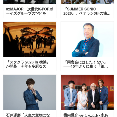
82MAJOR 次世代K-POPボ
『SUMMER SONIC
ーイズグループの“今”を
2026』、ベテラン3組の懐…
訊…
『スタクラ 2026 in 横浜』
「同窓会にはしたくない」
が開幕 今年も多彩なス
――15年ぶりに集う「第…
テ…
石井琢磨「人生の宝物にな
横内謙介×みょんふぁ×糸あ