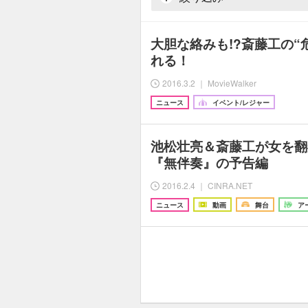
大胆な絡みも!?斎藤工の“
れる！
2016.3.2 ｜ MovieWalker
ニュース
イベント/レジャー
池松壮亮＆斎藤工が女を翻
『無伴奏』の予告編
2016.2.4 ｜ CINRA.NET
ニュース
動画
舞台
ア