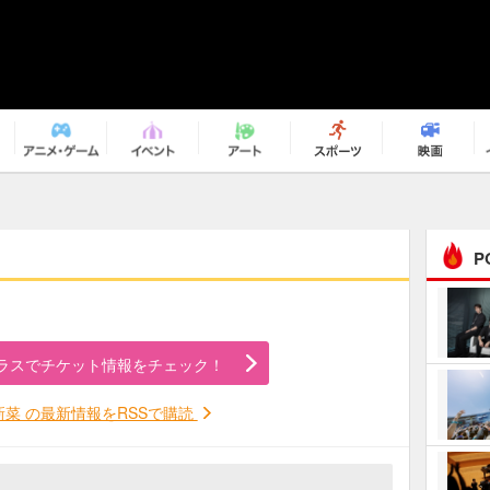
P
まるで原作の世界から飛
び出してきたよう！ 圧…
ラスでチケット情報をチェック！
ｅｐｌｕｓ ｗｅｅｋｅ
ｎｄ ｃｌｕｂ
新菜 の最新情報をRSSで購読
ＲｅｏＮａ“ピルグリム”