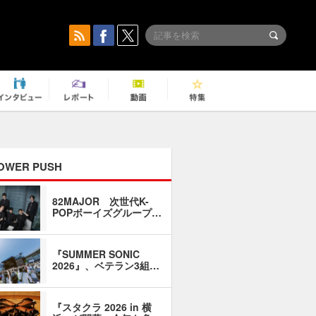
OWER PUSH
82MAJOR 次世代K-
「同窓会に
POPボーイズグループ…
い」――1
『SUMMER SONIC
石井琢磨「
2026』、ベテラン3組…
なるように
『スタクラ 2026 in 横
横内謙介×