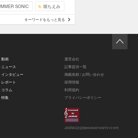
UMMER SONIC
堀ちえみ
キーワードをもっと見る
- 動画
運営会社
- ニュース
記事提供一覧
- インタビュー
掲載依頼 / お問い合わせ
- レポート
採用情報
- コラム
利用規約
- 特集
プライバシーポリシー
JASRAC許諾第9008487009Y31018号