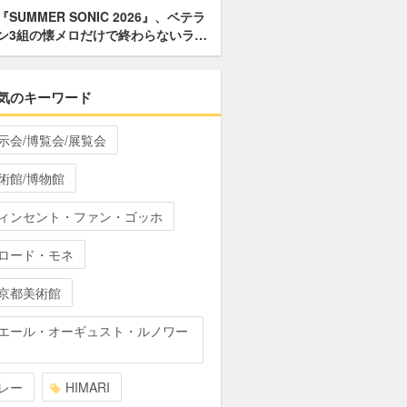
『SUMMER SONIC 2026』、ベテラ
ン3組の懐メロだけで終わらないラ…
気のキーワード
示会/博覧会/展覧会
術館/博物館
ィンセント・ファン・ゴッホ
ロード・モネ
京都美術館
エール・オーギュスト・ルノワー
レー
HIMARI