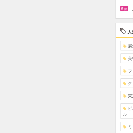
5
位
人
展
美
フ
ク
東
ピ
ル
ミ