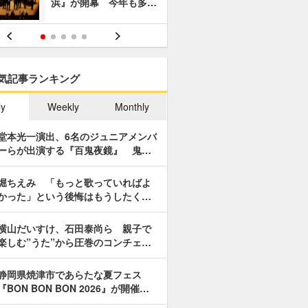
浜』が開幕 今年も多…
あやつり人
気記事ランキング
ly
Weekly
Monthly
堂本光一演出、6名のジュニアメンバ
ーらが出演する『百鬼夜鏡』 鬼…
堀ちえみ 「もっと歌っていればよ
かった」という後悔はもうしたく…
横山だいすけ、石田泰尚ら 親子で
楽しむ”うた”から圧巻のコンチェ…
静岡県焼津市であらたな夏フェス
『BON BON BON 2026』が開催…