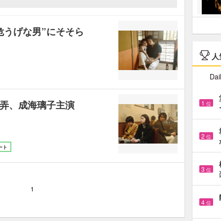
危うげな男”にそそら
人
Dai
弄、成海璃子主演
1
位
2
位
ート
3
位
1
4
位